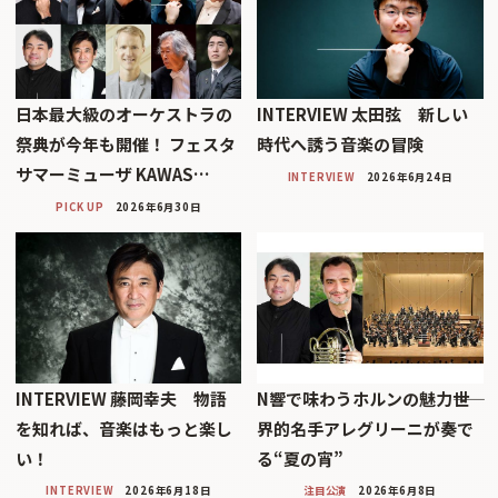
日本最大級のオーケストラの
INTERVIEW 太田弦 新しい
祭典が今年も開催！ フェスタ
時代へ誘う音楽の冒険
サマーミューザ KAWAS…
INTERVIEW
2026年6月24日
PICK UP
2026年6月30日
INTERVIEW 藤岡幸夫 物語
N響で味わうホルンの魅力――世
を知れば、音楽はもっと楽し
界的名手アレグリーニが奏で
い！
る“夏の宵”
INTERVIEW
2026年6月18日
注目公演
2026年6月8日