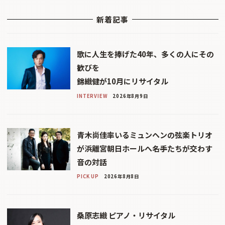
新着記事
歌に人生を捧げた40年、多くの人にその
歓びを
錦織健が10月にリサイタル
INTERVIEW
2026年8月9日
青木尚佳率いるミュンヘンの弦楽トリオ
が浜離宮朝日ホールへ――名手たちが交わす
音の対話
PICK UP
2026年8月8日
桑原志織 ピアノ・リサイタル