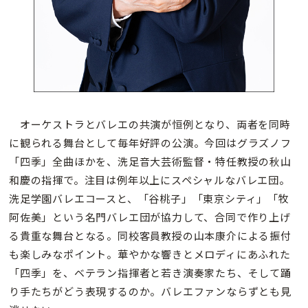
オーケストラとバレエの共演が恒例となり、両者を同時
に観られる舞台として毎年好評の公演。今回はグラズノフ
「四季」全曲ほかを、洗足音大芸術監督・特任教授の秋山
和慶の指揮で。注目は例年以上にスペシャルなバレエ団。
洗足学園バレエコースと、「谷桃子」「東京シティ」「牧
阿佐美」という名門バレエ団が協力して、合同で作り上げ
る貴重な舞台となる。同校客員教授の山本康介による振付
も楽しみなポイント。華やかな響きとメロディにあふれた
「四季」を、ベテラン指揮者と若き演奏家たち、そして踊
り手たちがどう表現するのか。バレエファンならずとも見