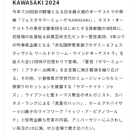
KAWASAKI 2024
今年で20回目の開催となる日本最大級のオーケストラの祭
典「フェスタサマーミューザ KAWASAKI」。ホスト・オー
ケストラの東京交響楽団をはじめとする首都圏の9団体に、
初登場の佐渡裕＆兵庫芸術文化センター管弦楽団、9年ぶり
の吹奏楽企画となる「浜松国際管楽器アカデミー＆フェス
ティヴァル ワールドドリーム・ウインドオーケストラ」を
加えた全11団体が日替わりで登場。「夏音（サマーミュー
ザ）！ブラボー20周年」を合言葉に熱き競演を繰り広げ
る。その他、小曽根真が次世代のミュージシャンたちと一
夜限りのセッションを披露する「サマーナイト・ジャ
ズ」、ライプツィヒ聖トーマス教会のオルガニスト、ヨハ
ネス・ラングによる「真夏のバッハ」、ホールアドバイザ
ー小川典子のライフワーク「イッツ・ア・ピアノワール
ド」と恒例企画も充実の内容。アニバーサリーにふさわし
い珠玉の19公演。ぜひ会場で聴き比べたい。