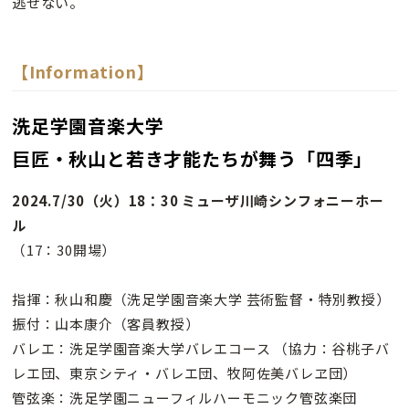
逃せない。
【Information】
洗足学園音楽大学
巨匠・秋山と若き才能たちが舞う「四季」
2024.7/30（火）18：30 ミューザ川崎シンフォニーホー
ル
（17：30開場）
指揮：秋山和慶（洗足学園音楽大学 芸術監督・特別教授）
振付：山本康介（客員教授）
バレエ：洗足学園音楽大学バレエコース （協力：谷桃子バ
レエ団、東京シティ・バレエ団、牧阿佐美バレヱ団）
管弦楽：洗足学園ニューフィルハーモニック管弦楽団