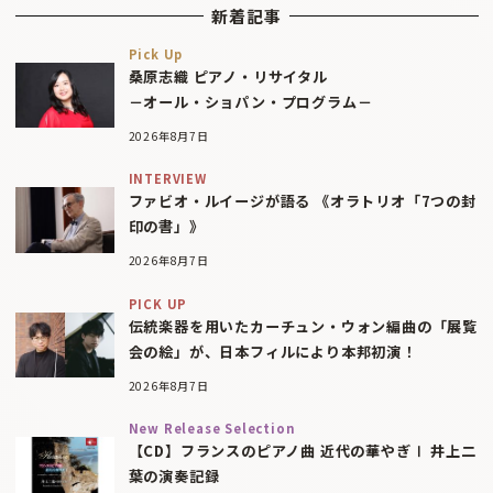
新着記事
Pick Up
桑原志織 ピアノ・リサイタル
－オール・ショパン・プログラム－
2026年8月7日
INTERVIEW
ファビオ・ルイージが語る 《オラトリオ「7つの封
印の書」》
2026年8月7日
PICK UP
伝統楽器を用いたカーチュン・ウォン編曲の「展覧
会の絵」が、日本フィルにより本邦初演！
2026年8月7日
New Release Selection
【CD】フランスのピアノ曲 近代の華やぎⅠ 井上二
葉の演奏記録