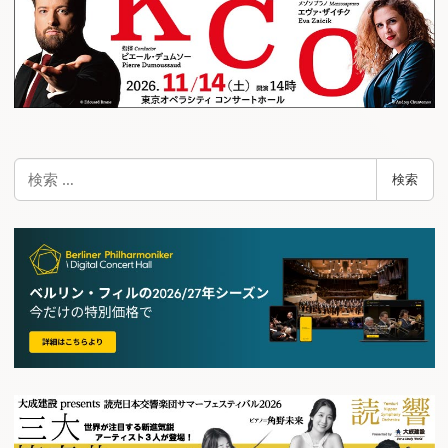
検
検索
索