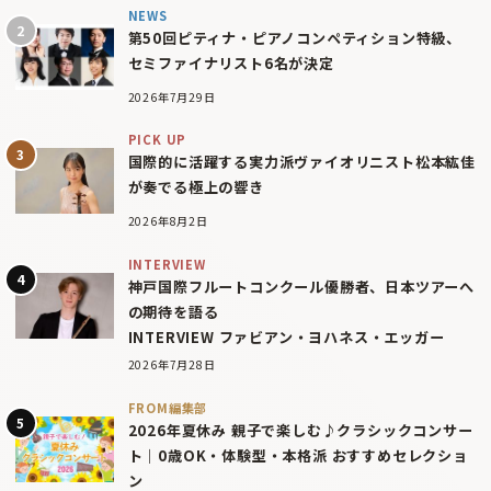
NEWS
第50回ピティナ・ピアノコンペティション特級、
セミファイナリスト6名が決定
2026年7月29日
PICK UP
国際的に活躍する実力派ヴァイオリニスト松本紘佳
が奏でる極上の響き
2026年8月2日
INTERVIEW
神戸国際フルートコンクール優勝者、日本ツアーへ
の期待を語る
INTERVIEW ファビアン・ヨハネス・エッガー
2026年7月28日
FROM編集部
2026年夏休み 親子で楽しむ♪クラシックコンサー
ト｜0歳OK・体験型・本格派 おすすめセレクショ
ン