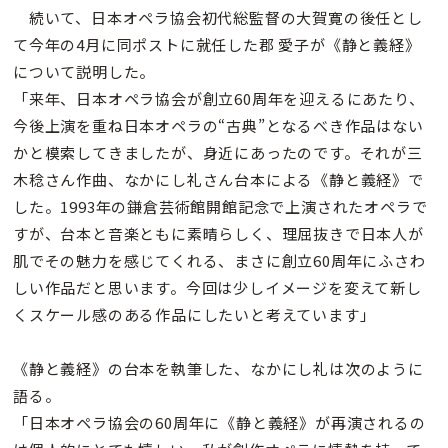
続いて、日本オペラ協会初代総監督の大賀寛の後任とし
て今年の4月に同ポストに就任した郡 愛子が《静と義経》
について説明した。
「来年、日本オペラ協会が創立60周年を迎えるにあたり、
今後上演を重ね日本オペラの“古典”となるべき作品はない
かと模索してきましたが、身近にあったのです。それが三
木稔さん作曲、なかにし礼さん台本による《静と義経》で
した。1993年の鎌倉芸術館開館記念で上演されたオペラで
すが、台本と音楽ともに素晴らしく、理屈抜きで日本人が
肌でその魅力を感じてくれる、まさに創立60周年にふさわ
しい作品だと思います。今回は少しイメージを変えて新し
くスケール感のある作品にしたいと考えています」
《静と義経》の台本を執筆した、なかにし礼は次のように
語る。
「日本オペラ協会の60周年に《静と義経》が再演されるの