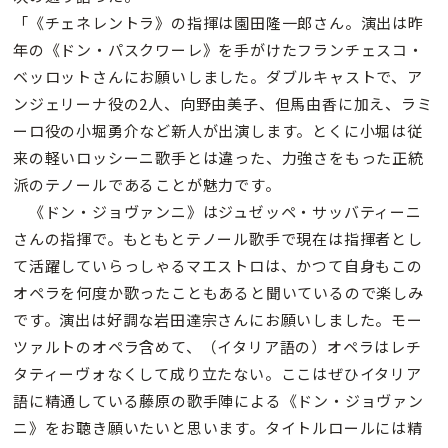
「《チェネレントラ》の指揮は園田隆一郎さん。演出は昨
年の《ドン・パスクワーレ》を手がけたフランチェスコ・
ベッロットさんにお願いしました。ダブルキャストで、ア
ンジェリーナ役の2人、向野由美子、但馬由香に加え、ラミ
ーロ役の小堀勇介など新人が出演します。とくに小堀は従
来の軽いロッシーニ歌手とは違った、力強さをもった正統
派のテノールであることが魅力です。
《ドン・ジョヴァンニ》はジュゼッペ・サッバティーニ
さんの指揮で。もともとテノール歌手で現在は指揮者とし
て活躍していらっしゃるマエストロは、かつて自身もこの
オペラを何度か歌ったこともあると聞いているので楽しみ
です。演出は好調な岩田達宗さんにお願いしました。モー
ツァルトのオペラ含めて、（イタリア語の）オペラはレチ
タティーヴォなくして成り立たない。ここはぜひイタリア
語に精通している藤原の歌手陣による《ドン・ジョヴァン
ニ》をお聴き願いたいと思います。タイトルロールには精