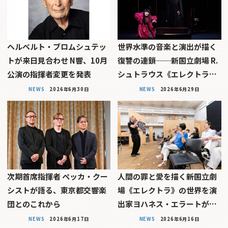
ヘルベルト・ブロムシュテッ
世界水準の音楽と演出が描く
トが来日見合わせ N響、10月
復讐の連鎖──新国立劇場 R.
公演の指揮者変更を発表
シュトラウス《エレクトラ…
NEWS
2026年6月30日
NEWS
2026年6月29日
次期首席指揮者 ペッカ・クー
人間の罪と愛を描く――新国立劇
シストが語る、東京都交響楽
場《エレクトラ》の世界を演
団とのこれから
出家ヨハネス・エラートが…
NEWS
2026年6月17日
NEWS
2026年6月16日