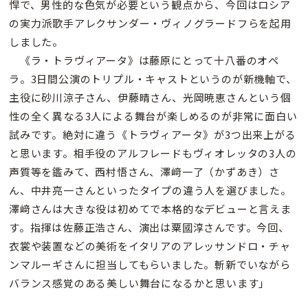
悍で、男性的な色気が必要という観点から、今回はロシア
の実力派歌手アレクサンダー・ヴィノグラードフらを起用
しました。
《ラ・トラヴィアータ》は藤原にとって十八番のオペ
ラ。3日間公演のトリプル・キャストというのが新機軸で、
主役に砂川涼子さん、伊藤晴さん、光岡暁恵さんという個
性の全く異なる3人による舞台が楽しめるのが非常に面白い
試みです。絶対に違う《トラヴィアータ》が3つ出来上がる
と思います。相手役のアルフレードもヴィオレッタの3人の
声質等を鑑みて、西村悟さん、澤﨑一了（かずあき）さ
ん、中井亮一さんといったタイプの違う人を選びました。
澤﨑さんは大きな役は初めてで本格的なデビューと言えま
す。指揮は佐藤正浩さん、演出は粟國淳さんです。今回、
衣裳や装置などの美術をイタリアのアレッサンドロ・チャ
ンマルーギさんに担当してもらいました。斬新でいながら
バランス感覚のある美しい舞台になるかと思います」