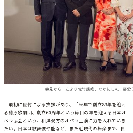
会見から 左より佐竹康峰、なかにし礼、郡愛
最初に佐竹による挨拶があり、「来年で創立83年を迎え
る藤原歌劇団、創立60周年という節目の年を迎える日本オ
ペラ協会という、和洋双方のオペラ上演に力を入れていき
たい。日本は歌舞伎や能など、また近現代の舞楽まで、世