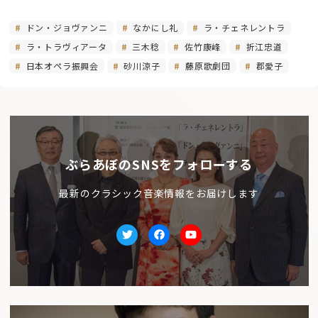
ドン・ジョヴァンニ
なかにし礼
ラ・チェネレントラ
ラ・トラヴィアータ
三木稔
佐竹康峰
折江忠道
日本オペラ振興会
砂川涼子
藤原歌劇団
郡愛子
ぶらあぼのSNSをフォローする
最新のクラシック音楽情報をお届けします
Twitter
facebook
Youtube