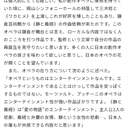
は個人的にとても嬉しい。私が創作オペラに情熱を持って
いた頃に、岡山シンフォニーホールの杮落しで三木稔と
《ワカヒメ》を上演しこれが好評を博したこともあり、鎌
倉芸術館から《静と義経》の作曲依頼が来たのです。この
オペラは鎌倉が舞台とは言え、ローカルな内容ではなく人
のこころを打つ作品です。監修という立場で自分の作品の
再誕生を見守りたいと思います。多くの人に日本の創作オ
ペラの良さを味わって欲しいと思うし、日本のオペラの花
が開くことを望んでいます」
また、オペラの在り方について次のように述べた。
「オペラというものはエンターテインメントなんです。エ
ンターテインメントであることはけっして作品を安っぽく
するものではない。モーツァルト、プッチーニのオペラは
エンターテインメント性が強い作品ばかりですよ。《静と
義経》は“愛の物語”のエンターテインメント。主人公2人の
悲劇、義経と弁慶の友情、静という女性の悲劇…。日本人
の誰もが共感できる内容だと思います」