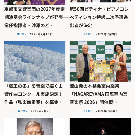
京都市交響楽団の2027年度定
第50回ピティナ・ピアノコン
期演奏会ラインナップが発表――
ペティション特級二次予選進
常任指揮者・沖澤のど…
出者が決定
NEWS
2026年7月10日
NEWS
2026年7月9日
「蔵王の冬」を音楽で描く――山
流山発の本格派室内楽祭
響作曲コンクール実施決定！
「NAGAREYAMA 国際室内楽
作品（弦楽四重奏）を募集…
音楽祭 2026」開催概…
NEWS
2026年7月6日
NEWS
2026年7月3日