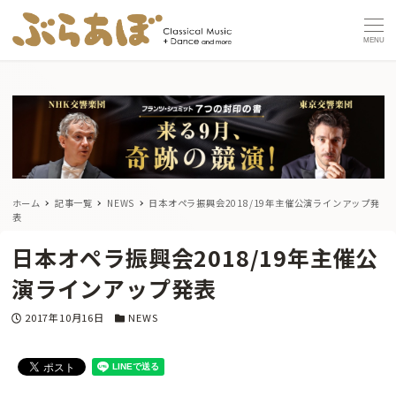
MENU
ホーム
記事一覧
NEWS
日本オペラ振興会2018/19年主催公演ラインアップ発
表
日本オペラ振興会2018/19年主催公
演ラインアップ発表
投稿日
カテゴリー
2017年10月16日
NEWS