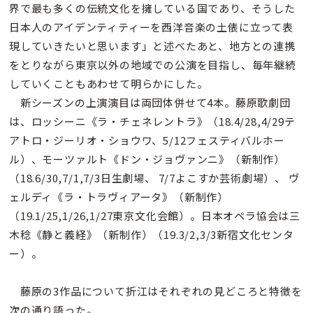
界で最も多くの伝統文化を擁している国であり、そうした
日本人のアイデンティティーを西洋音楽の土俵に立って表
現していきたいと思います」と述べたあと、地方との連携
をとりながら東京以外の地域での公演を目指し、毎年継続
していくこともあわせて明らかにした。
新シーズンの上演演目は両団体併せて4本。藤原歌劇団
は、ロッシーニ《ラ・チェネレントラ》（18.4/28,4/29テ
アトロ・ジーリオ・ショウワ、5/12フェスティバルホー
ル）、モーツァルト《ドン・ジョヴァンニ》（新制作）
（18.6/30,7/1,7/3日生劇場、 7/7よこすか芸術劇場）、 ヴ
ェルディ《ラ・トラヴィアータ》（新制作）
（19.1/25,1/26,1/27東京文化会館）。日本オペラ協会は三
木稔《静と義経》（新制作）（19.3/2,3/3新宿文化センタ
ー）。
藤原の3作品について折江はそれぞれの見どころと特徴を
次の通り語った。