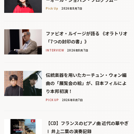
Pick Up
2026年8月7日
ファビオ・ルイージが語る 《オラトリオ
「7つの封印の書」》
INTERVIEW
2026年8月7日
伝統楽器を用いたカーチュン・ウォン編
曲の「展覧会の絵」が、日本フィルによ
り本邦初演！
PICK UP
2026年8月7日
【CD】フランスのピアノ曲 近代の華やぎ
Ⅰ 井上二葉の演奏記録