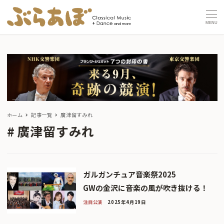
MENU
ホーム
記事一覧
廣津留すみれ
廣津留すみれ
​ガルガンチュア音楽祭2025
GWの金沢に音楽の風が吹き抜ける！
注目公演
2025年4月19日