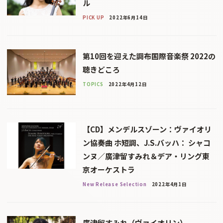
ル
PICK UP
2022年6月14日
第10回を迎えた調布国際音楽祭 2022の
聴きどころ
TOPICS
2022年4月12日
【CD】メンデルスゾーン：ヴァイオリ
ン協奏曲 ホ短調、J.S.バッハ： シャコ
ンヌ／廣津留すみれ＆デア・リング東
京オーケストラ
New Release Selection
2022年4月1日
廣津留すみれ（ヴァイオリン）