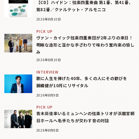
【CD】ハイドン：弦楽四重奏曲 第1番、第41番、
第82番／クァルテット・アルモニコ
2026年8月10日
PICK UP
ヴァン・カイック弦楽四重奏団が2年ぶりの来日！
明晰な造形と温かな手ざわりで味わう室内楽の愉し
み
2026年8月10日
INTERVIEW
歌に人生を捧げた40年、多くの人にその歓びを
錦織健が10月にリサイタル
2026年8月9日
PICK UP
青木尚佳率いるミュンヘンの弦楽トリオが浜離宮朝
日ホールへ――名手たちが交わす音の対話
2026年8月8日