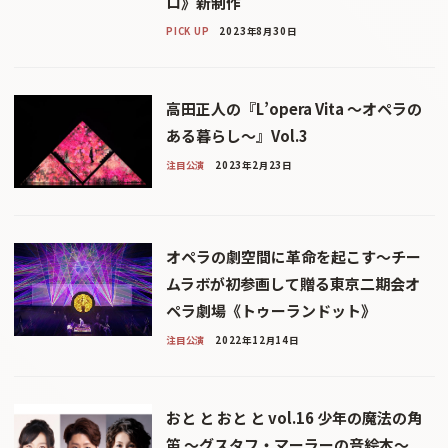
ロ》新制作
PICK UP
2023年8月30日
高田正人の『L’opera Vita 〜オペラの
ある暮らし〜』Vol.3
注目公演
2023年2月23日
オペラの劇空間に革命を起こす〜チー
ムラボが初参画して贈る東京二期会オ
ペラ劇場《トゥーランドット》
注目公演
2022年12月14日
おと と おと と vol.16 少年の魔法の角
笛 ～グスタフ・マーラーの音絵本〜