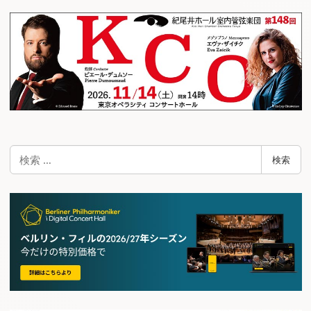
検
検索
索