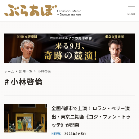
MENU
ホーム
記事一覧
小林啓倫
小林啓倫
全国4都市で上演！ ロラン・ペリー演
出・東京二期会《コジ・ファン・トゥ
ッテ》が開幕
NEWS
2024年9月5日