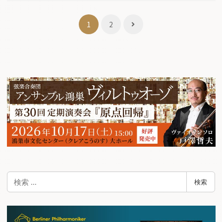
投
1
2
稿
ナ
ビ
ゲ
ー
シ
ョ
ン
検
検索
索