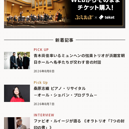
新着記事
PICK UP
青木尚佳率いるミュンヘンの弦楽トリオが浜離宮朝
日ホールへ――名手たちが交わす音の対話
2026年8月8日
Pick Up
桑原志織 ピアノ・リサイタル
－オール・ショパン・プログラム－
2026年8月7日
INTERVIEW
ファビオ・ルイージが語る 《オラトリオ「7つの封
印の書」》