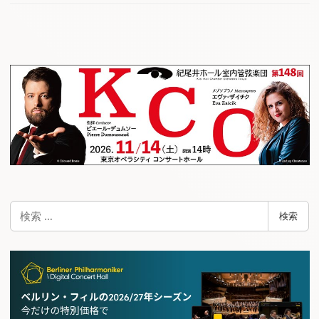
検
検索
索