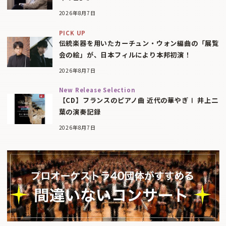
2026年8月7日
PICK UP
伝統楽器を用いたカーチュン・ウォン編曲の「展覧
会の絵」が、日本フィルにより本邦初演！
2026年8月7日
New Release Selection
【CD】フランスのピアノ曲 近代の華やぎⅠ 井上二
葉の演奏記録
2026年8月7日