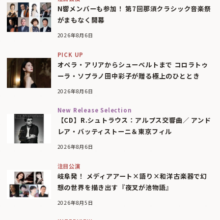
N響メンバーも参加！ 第7回那須クラシック音楽祭
がまもなく開幕
2026年8月6日
PICK UP
オペラ・アリアからシューベルトまで コロラトゥ
ーラ・ソプラノ田中彩子が贈る極上のひととき
2026年8月6日
New Release Selection
【CD】R.シュトラウス：アルプス交響曲／ アンド
レア・バッティストーニ＆東京フィル
2026年8月6日
注目公演
岐阜発！ メディアアート×語り×和洋古楽器で幻
想の世界を描き出す『夜叉が池物語』
2026年8月5日