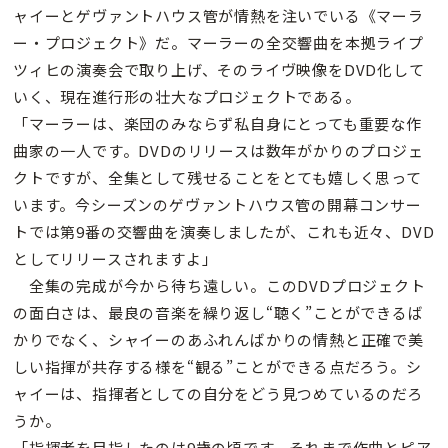
ャイーとゲヴァントハウス管が情熱を注いでいる《マーラ
ー・プロジェクト》だ。マーラーの全交響曲を本拠ライプ
ツィヒの演奏会で取り上げ、そのライヴ映像をDVD化して
いく、現在進行形の壮大なプロジェクトである。
「マーラーは、楽団のみならず私自身にとっても重要な作
曲家の一人です。DVDのリリースは数年がかりのプロジェ
クトですが、全集として残せることをとても嬉しく思って
います。今シーズンのゲヴァントハウス管の開幕コンサー
トでは第9番の交響曲を演奏しましたが、これも近々、DVD
としてリリースされますよ」
全集の完成が今から待ち遠しい。このDVDプロジェクト
の面白さは、最良の音楽を繰り返し“聴く”ことができるば
かりでなく、シャイーのあふれんばかりの情熱と正確で美
しい指揮が共存する様を“観る”ことができる点だろう。シ
ャイーは、指揮者としての自分をどう見つめているのだろ
うか。
「指揮者を目指したのは9歳の頃です。それまで作曲とピア