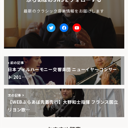
最新のクラシック音楽情報をお届けします
Twitter
facebook
Youtube
前の記事
日本フィルハーモニー交響楽団 ニューイヤーコンサー
ト 201…
次の記事
【WEBぶらあぼ先着先行】大野和士指揮 フランス国立
リヨン歌…