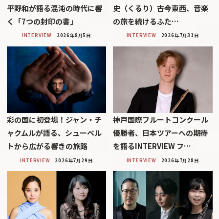
平野和が語る混沌の時代に響
史（くるり）――古今東西、音楽
く「7つの封印の書」
の旅を続けるふた…
INTERVIEW
2026年8月5日
INTERVIEW
2026年7月31日
彩の国に初登場！ジャン・チ
神戸国際フルートコンクール
ャクムルが語る、シューベル
優勝者、日本ツアーへの期待
トから広がる響きの旅路
を語るINTERVIEW フ…
INTERVIEW
2026年7月29日
INTERVIEW
2026年7月28日