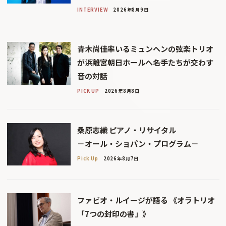
INTERVIEW
2026年8月9日
青木尚佳率いるミュンヘンの弦楽トリオ
が浜離宮朝日ホールへ――名手たちが交わす
音の対話
PICK UP
2026年8月8日
桑原志織 ピアノ・リサイタル
－オール・ショパン・プログラム－
Pick Up
2026年8月7日
ファビオ・ルイージが語る 《オラトリオ
「7つの封印の書」》