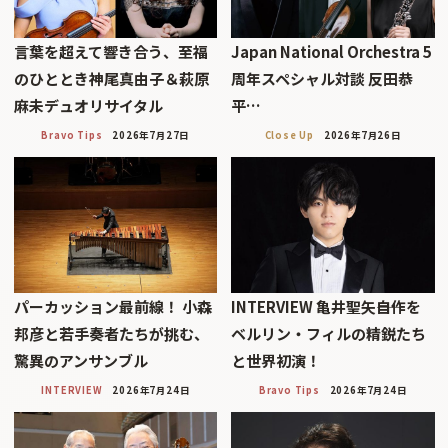
言葉を超えて響き合う、至福
Japan National Orchestra 5
のひととき神尾真由子＆萩原
周年スペシャル対談 反田恭
麻未デュオリサイタル
平…
Bravo Tips
2026年7月27日
Close Up
2026年7月26日
パーカッション最前線！ 小森
INTERVIEW 亀井聖矢――自作を
邦彦と若手奏者たちが挑む、
ベルリン・フィルの精鋭たち
驚異のアンサンブル
と世界初演！
INTERVIEW
2026年7月24日
Bravo Tips
2026年7月24日