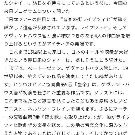
たシャイー。訪日を心待ちにしているという彼に、今回の
来日プログラムについて聞いた。
「日本ツアーの曲目には、“音楽の街ライプツィヒ”が誇る
輝かしい遺産が反映されています。ライプツィヒ、そして
ゲヴァントハウス管と強い結びつきのある4人の作曲家を取
り上げるというのがアイディアの発端です」
これまで15回以上も来日し、日本のホールや聴衆が大好
きだという親日家のシャイーは、嬉しそうにこう続けた。
「まずは、ベートーヴェン。ゲヴァントハウス管には、19
世紀以来、絶えずその作品を演奏してきた伝統がありま
す。とりわけピアノ協奏曲第5番『皇帝』は、ゲヴァントハ
ウス管が初演を任された重要な作品です。ソリストには、
これまで私たちと録音を共にしたこともある素晴らしいピ
アニスト、ネルソン・フレイレを迎えます。さらにマーラ
ーの交響曲第7番『夜の歌』も取り上げますが、彼がライプ
ツィヒ歌劇場の楽長を務め、この地の音楽文化に深みを与
えた人物であることはご存じでしょう。そしてかつてのゲ