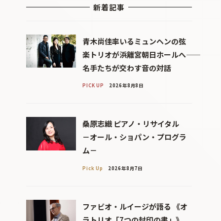
新着記事
青木尚佳率いるミュンヘンの弦
楽トリオが浜離宮朝日ホールへ――
名手たちが交わす音の対話
PICK UP
2026年8月8日
桑原志織 ピアノ・リサイタル
－オール・ショパン・プログラ
ム－
Pick Up
2026年8月7日
ファビオ・ルイージが語る 《オ
ラトリオ「7つの封印の書」》