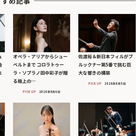
すすめ記事
ュ
オペラ・アリアからシュー
佐渡裕＆新日本フィルがブ
会
ベルトまで コロラトゥー
ルックナー第5番で挑む巨
よ
ラ・ソプラノ田中彩子が贈
大な響きの構築
る極上の…
PICK UP
2026年8月5日
PICK UP
2026年8月6日