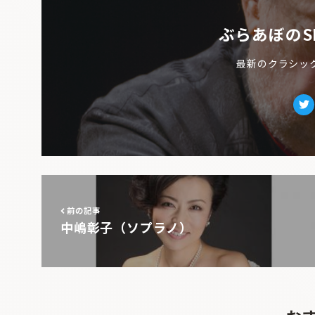
ぶらあぼのS
最新のクラシッ
Tw
前の記事
中嶋彰子（ソプラノ）