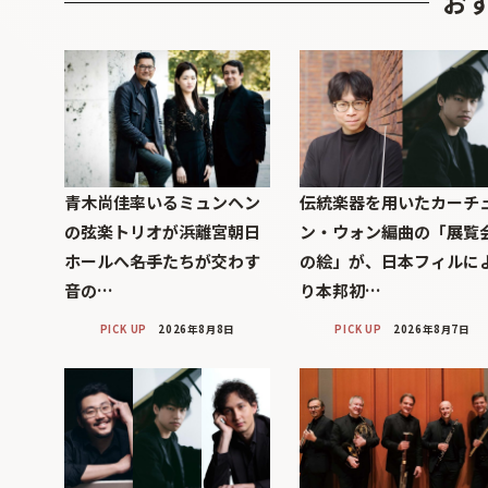
お
青木尚佳率いるミュンヘン
伝統楽器を用いたカーチ
の弦楽トリオが浜離宮朝日
ン・ウォン編曲の「展覧
ホールへ――名手たちが交わす
の絵」が、日本フィルに
音の…
り本邦初…
PICK UP
2026年8月8日
PICK UP
2026年8月7日