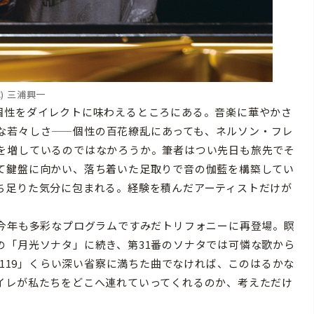
C) 三浦興一
性をダイレクトに味わえるところにある。音楽に華やかさ
な若々しさ——個性の百花繚乱にあっても、ネルソン・フレ
を増しているのではなかろうか。筆者はつい先日も旅先でそ
て鍵盤に向かい、落ち着いた足取りで音の伽藍を構築してい
ち足りた気分に包まれる。経験を積んだアーティストだけが
今年も多彩なプログラムですみだトリフォニーに再登場。瞑
の「月光ソナタ」に続き、第31番のソナタでは可憐な歌から
.119」くらい深い省察に満ちた曲でなければ、このはるかな
イレが私たちをどこへ連れていってくれるのか、考えただけ