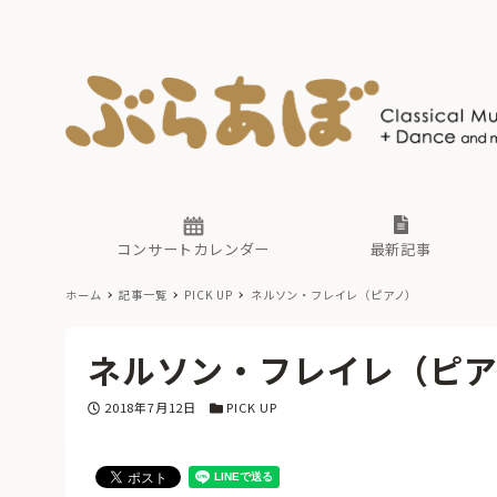
ニュース
ヤマハホ
番組一覧
東京・関
ぶらあぼ
現場のプ
古楽とそ
無料ライ
あ
か
過去の連
コンサートカレンダー
最新記事
ホーム
記事一覧
PICK UP
ネルソン・フレイレ（ピアノ）
ニュース
ヤマハホ
番組一覧
東京・関
ぶらあぼ
ネルソン・フレイレ（ピア
現場のプ
古楽とそ
無料ライ
あ
か
投稿日
カテゴリー
2018年7月12日
PICK UP
過去の連