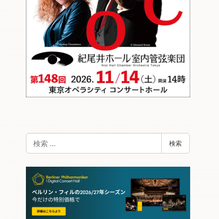
検
検索
索