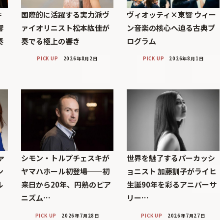
＝
国際的に活躍する実力派ヴ
ヴィオッティ×東響 ウィー
響
ァイオリニスト松本紘佳が
ン音楽の核心へ迫る古典プ
奏
奏でる極上の響き
ログラム
PICK UP
2026年8月2日
PICK UP
2026年8月1日
ァ
シモン・トルプチェスキが
世界を魅了するパーカッシ
ン
ヤマハホール初登場──初
ョニスト 加藤訓子がライヒ
ル
来日から20年、円熟のピア
生誕90年を彩るアニバーサ
ニズム…
リー…
PICK UP
2026年7月28日
PICK UP
2026年7月27日