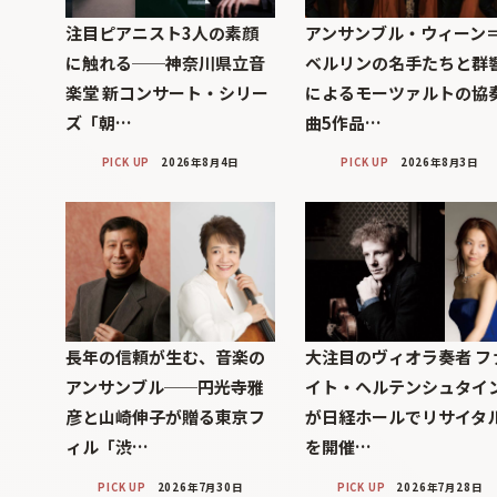
注目ピアニスト3人の素顔
アンサンブル・ウィーン
に触れる──神奈川県立音
ベルリンの名手たちと群
楽堂 新コンサート・シリー
によるモーツァルトの協
ズ「朝…
曲5作品…
PICK UP
2026年8月4日
PICK UP
2026年8月3日
長年の信頼が生む、音楽の
大注目のヴィオラ奏者 フ
アンサンブル──円光寺雅
イト・ヘルテンシュタイ
彦と山崎伸子が贈る東京フ
が日経ホールでリサイタ
ィル「渋…
を開催…
PICK UP
2026年7月30日
PICK UP
2026年7月28日