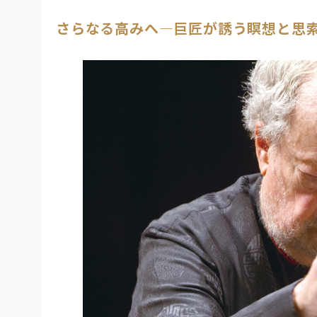
さらなる高みへ—巨匠が誘う瞑想と思