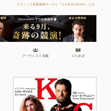
クラシック音楽情報ポータル「ぶらあぼONLINE」とは
の封印の書》
海外公演
FROM編集部
眺望
ぶらあぼブラス！
フォルテピアノ・オデッセイ
アーティスト名鑑
ぶらあぼ
の封印の書》
海外公演
FROM編集部
眺望
ぶらあぼブラス！
フォルテピアノ・オデッセイ