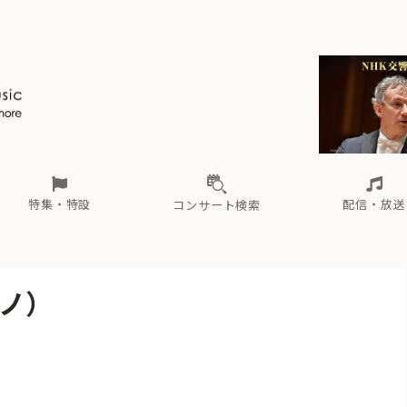
ール
（毎月更新）
東
電子版（無料・月刊）
トピックス
関西
フェスタサマーミューザKAWASAKI 2026
北海道・東北
注目公演
配布場所
インタビュー
中部
定期購読
中国・四国
CD新譜
N響＆東響 《7つ
九州・沖縄
書籍近刊
ロが推す！間違いないオーケストラコンサート
過去の特集
の先と
ブ配信スケジュール
さ
オーケストラの楽屋から
た
な
有料ライブ配信スケジュール
は
ま
や
海の向こうの音楽家
ら
わ
Aからの
載
特集・特設
配信・放送
コンサート検索
ール
（毎月更新）
東
電子版（無料・月刊）
トピックス
関西
フェスタサマーミューザKAWASAKI 2026
北海道・東北
注目公演
配布場所
インタビュー
中部
定期購読
中国・四国
CD新譜
N響＆東響 《7つ
九州・沖縄
書籍近刊
ノ）
ロが推す！間違いないオーケストラコンサート
過去の特集
の先と
ブ配信スケジュール
さ
オーケストラの楽屋から
た
な
有料ライブ配信スケジュール
は
ま
や
海の向こうの音楽家
ら
わ
Aからの
載