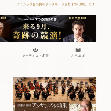
クラシック音楽情報ポータル「ぶらあぼONLINE」とは
の封印の書》
海外公演
FROM編集部
眺望
ぶらあぼブラス！
フォルテピアノ・オデッセイ
アーティスト名鑑
ぶらあぼ
の封印の書》
海外公演
FROM編集部
眺望
ぶらあぼブラス！
フォルテピアノ・オデッセイ