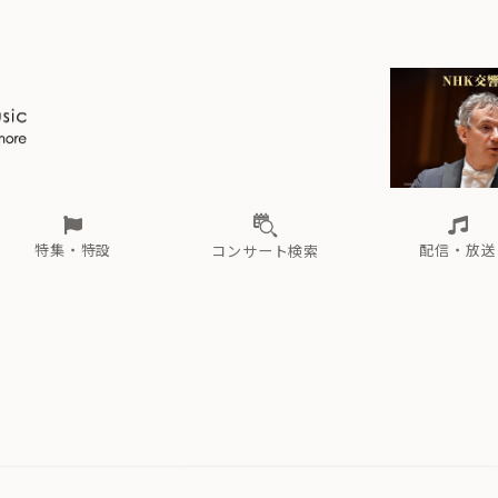
ール
（毎月更新）
東
電子版（無料・月刊）
トピックス
関西
フェスタサマーミューザKAWASAKI 2026
北海道・東北
注目公演
配布場所
インタビュー
中部
定期購読
中国・四国
CD新譜
N響＆東響 《7つ
九州・沖縄
書籍近刊
ロが推す！間違いないオーケストラコンサート
過去の特集
の先と
ブ配信スケジュール
さ
オーケストラの楽屋から
た
な
有料ライブ配信スケジュール
は
ま
や
海の向こうの音楽家
ら
わ
Aからの
載
特集・特設
配信・放送
コンサート検索
ール
（毎月更新）
東
電子版（無料・月刊）
トピックス
関西
フェスタサマーミューザKAWASAKI 2026
北海道・東北
注目公演
配布場所
インタビュー
中部
定期購読
中国・四国
CD新譜
N響＆東響 《7つ
九州・沖縄
書籍近刊
ロが推す！間違いないオーケストラコンサート
過去の特集
の先と
ブ配信スケジュール
さ
オーケストラの楽屋から
た
な
有料ライブ配信スケジュール
は
ま
や
海の向こうの音楽家
ら
わ
Aからの
載