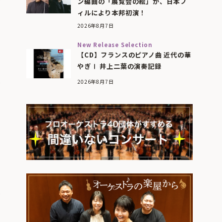
ン編曲の「展覧会の絵」が、日本フ
ィルにより本邦初演！
2026年8月7日
New Release Selection
【CD】フランスのピアノ曲 近代の華
やぎⅠ 井上二葉の演奏記録
2026年8月7日