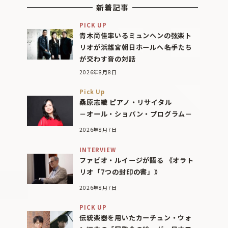
新着記事
PICK UP
青木尚佳率いるミュンヘンの弦楽ト
リオが浜離宮朝日ホールへ――名手たち
が交わす音の対話
2026年8月8日
Pick Up
桑原志織 ピアノ・リサイタル
－オール・ショパン・プログラム－
2026年8月7日
INTERVIEW
ファビオ・ルイージが語る 《オラト
リオ「7つの封印の書」》
2026年8月7日
PICK UP
伝統楽器を用いたカーチュン・ウォ