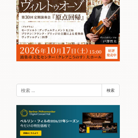
検
検索
索