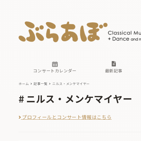
ニュース
ヤマハホ
番組一覧
東京・関
ぶらあぼ
現場のプ
古楽とそ
無料ライ
あ
か
過去の連
コンサートカレンダー
最新記事
ホーム
記事一覧
ニルス・メンケマイヤー
ニュース
ヤマハホ
番組一覧
東京・関
ぶらあぼ
ニルス・メンケマイヤー
現場のプ
古楽とそ
無料ライ
あ
か
プロフィールとコンサート情報はこちら
過去の連