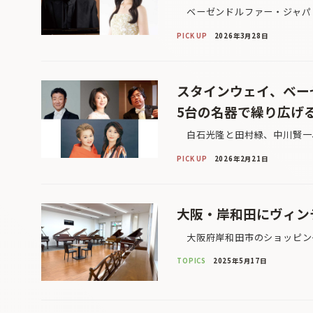
ベーゼンドルファー・ジャパン
PICK UP
2026年3月28日
スタインウェイ、ベー
5台の名器で繰り広げ
白石光隆と田村緑、中川賢一、
PICK UP
2026年2月21日
大阪・岸和田にヴィン
大阪府岸和田市のショッピング
TOPICS
2025年5月17日