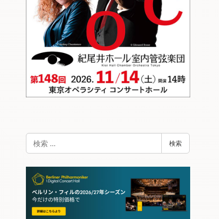
検
検索
索