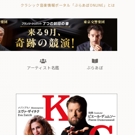
クラシック音楽情報ポータル「ぶらあぼONLINE」とは
の封印の書》
海外公演
FROM編集部
眺望
ぶらあぼブラス！
フォルテピアノ・オデッセイ
アーティスト名鑑
ぶらあぼ
の封印の書》
海外公演
FROM編集部
眺望
ぶらあぼブラス！
フォルテピアノ・オデッセイ