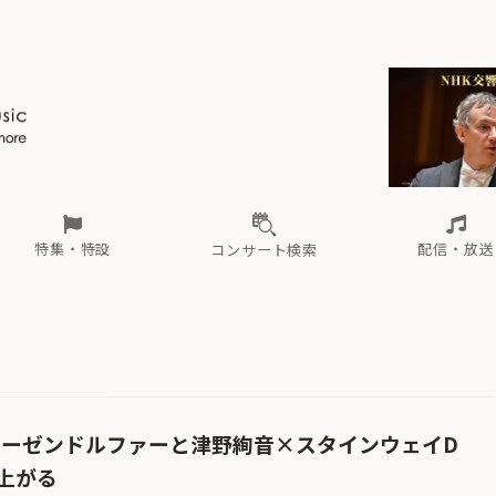
ール
（毎月更新）
東
電子版（無料・月刊）
トピックス
関西
フェスタサマーミューザKAWASAKI 2026
北海道・東北
注目公演
配布場所
インタビュー
中部
定期購読
中国・四国
CD新譜
N響＆東響 《7つ
九州・沖縄
書籍近刊
ロが推す！間違いないオーケストラコンサート
過去の特集
の先と
ブ配信スケジュール
さ
オーケストラの楽屋から
た
な
有料ライブ配信スケジュール
は
ま
や
海の向こうの音楽家
ら
わ
Aからの
載
特集・特設
配信・放送
コンサート検索
ール
（毎月更新）
東
電子版（無料・月刊）
トピックス
関西
フェスタサマーミューザKAWASAKI 2026
北海道・東北
注目公演
配布場所
インタビュー
中部
定期購読
中国・四国
CD新譜
N響＆東響 《7つ
九州・沖縄
書籍近刊
ロが推す！間違いないオーケストラコンサート
過去の特集
の先と
ブ配信スケジュール
さ
オーケストラの楽屋から
た
な
有料ライブ配信スケジュール
は
ま
や
海の向こうの音楽家
ら
わ
Aからの
載
製ベーゼンドルファーと津野絢音×スタインウェイD
上がる