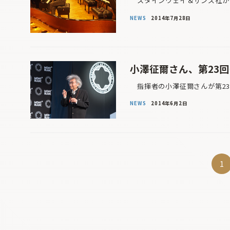
スタインウェイ＆サンズ社が“Stei
NEWS
2014年7月28日
小澤征爾さん、第23
指揮者の小澤征爾さんが第23
NEWS
2014年6月2日
投
1
稿
ナ
ビ
ゲ