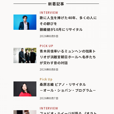
新着記事
INTERVIEW
歌に人生を捧げた40年、多くの人に
その歓びを
錦織健が10月にリサイタル
2026年8月9日
PICK UP
青木尚佳率いるミュンヘンの弦楽ト
リオが浜離宮朝日ホールへ――名手たち
が交わす音の対話
2026年8月8日
Pick Up
桑原志織 ピアノ・リサイタル
－オール・ショパン・プログラム－
2026年8月7日
INTERVIEW
ファビオ・ルイージが語る 《オラト