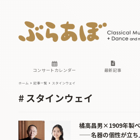
ニュース
ヤマハホ
番組一覧
東京・関
ぶらあぼ
現場のプ
古楽とそ
無料ライ
あ
か
過去の連
コンサートカレンダー
最新記事
ホーム
記事一覧
スタインウェイ
ニュース
ヤマハホ
番組一覧
東京・関
ぶらあぼ
スタインウェイ
現場のプ
古楽とそ
無料ライ
あ
か
過去の連
橘高昌男×1909年
——名器の個性が立ち