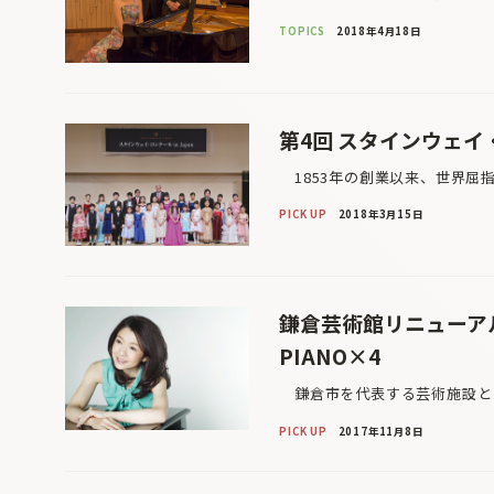
TOPICS
2018年4月18日
第4回 スタインウェイ・コ
1853年の創業以来、世界屈指
PICK UP
2018年3月15日
鎌倉芸術館リニューア
PIANO×4
鎌倉市を代表する芸術施設とし
PICK UP
2017年11月8日