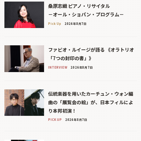
桑原志織 ピアノ・リサイタル
－オール・ショパン・プログラム－
Pick Up
2026年8月7日
ファビオ・ルイージが語る 《オラトリオ
「7つの封印の書」》
INTERVIEW
2026年8月7日
伝統楽器を用いたカーチュン・ウォン編
曲の「展覧会の絵」が、日本フィルによ
り本邦初演！
PICK UP
2026年8月7日