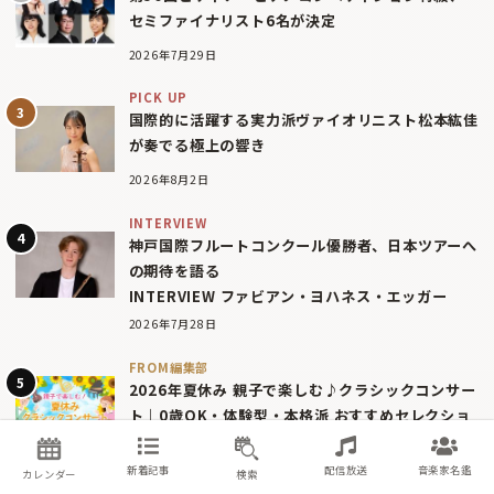
セミファイナリスト6名が決定
2026年7月29日
PICK UP
国際的に活躍する実力派ヴァイオリニスト松本紘佳
が奏でる極上の響き
2026年8月2日
INTERVIEW
神戸国際フルートコンクール優勝者、日本ツアーへ
の期待を語る
INTERVIEW ファビアン・ヨハネス・エッガー
2026年7月28日
FROM編集部
2026年夏休み 親子で楽しむ♪クラシックコンサー
ト｜0歳OK・体験型・本格派 おすすめセレクショ
ン
2026年7月14日
新着記事
配信放送
音楽家名鑑
カレンダー
検索