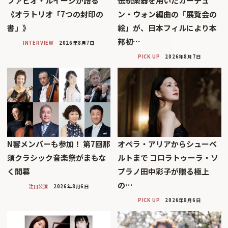
ファビオ・ルイージが語る
伝統楽器を用いたカーチュ
《オラトリオ「7つの封印の
ン・ウォン編曲の「展覧会の
書」》
絵」が、日本フィルにより本
邦初…
INTERVIEW
2026年8月7日
PICK UP
2026年8月7日
N響メンバーも参加！ 第7回那
オペラ・アリアからシューベ
須クラシック音楽祭がまもな
ルトまで コロラトゥーラ・ソ
く開幕
プラノ田中彩子が贈る極上
の…
注目公演
2026年8月6日
PICK UP
2026年8月6日