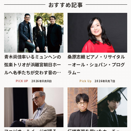
おすすめ記事
青木尚佳率いるミュンヘンの
桑原志織 ピアノ・リサイタル
弦楽トリオが浜離宮朝日ホー
－オール・ショパン・プログ
ルへ――名手たちが交わす音の…
ラム－
PICK UP
2026年8月8日
Pick Up
2026年8月7日