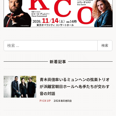
検
検索
索
新着記事
青木尚佳率いるミュンヘンの弦楽トリオ
が浜離宮朝日ホールへ――名手たちが交わす
音の対話
PICK UP
2026年8月8日