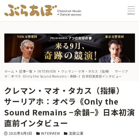
MENU
ホーム
記事一覧
INTERVIEW
クレマン・マオ・タカス（指揮）
サーリア
ホ：オペラ《Only the Sound Remains −余韻−》日本初演直前インタビュー
クレマン・マオ・タカス（指揮）
サーリアホ：オペラ《Only the
Sound Remains −余韻−》日本初演
直前インタビュー
投稿日
カテゴリー
カテゴリー
2021年6月3日
INTERVIEW
注目公演