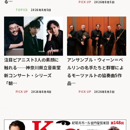
る…
PICK UP
2026年8月5日
TOPICS
2026年8月5日
注目ピアニスト3人の素顔に
アンサンブル・ウィーン＝ベ
触れる──神奈川県立音楽堂
ルリンの名手たちと群響によ
新コンサート・シリーズ
るモーツァルトの協奏曲5作
「朝…
品…
PICK UP
2026年8月4日
PICK UP
2026年8月3日