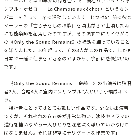
リエール）とは10年来の付き合いで、現在パリでラ・シャ
ンブル・オゼコー（La Chambre aux échos）というカン
パニーを作って一緒に活動しています。じつは9年前に彼と
マーラーの『亡き子をしのぶ歌』を演出付きで上演した時
にも能楽師を起用したのですが、その頃すでにカイヤがこ
の《Only the Sound Remains》の構想を練っていること
を知りました。10年経って、その3人がこの作品で、しかも
日本で一緒に仕事をできるのですから、余計に感慨深いの
です」
《Only the Sound Remains ー余韻ー》の出演者は独唱
者2人、合唱4人に室内アンサンブル7人という小編成オペ
ラ。
「指揮者にとってはとても難しい作品です。少ない出演者
ですが、それぞれの存在感が非常に強い。演技やドラマの
進行を補いながら一人ひとりを注意深く導いていかなけれ
ばなりません。それは非常にデリケートな作業です」