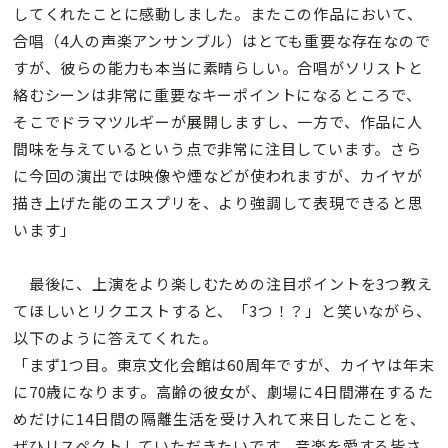
してくれたことに感動しました。またこの作品において、
合唱（4人の声楽アンサンブル）はとても重要な存在なので
すが、彼らの能力も本当に素晴らしい。合唱がソリストと
絡むシーンは非常に重要なキーポイントになるところで、
そこでドラマツルギーが展開しますし、一方で、作品に人
間味を与えているという点で非常に注目しています。さら
に今回の演出では映像や煙などが使われますが、カイヤが
描き上げた能のエスプリを、より強調して表現できると思
います」
最後に、上演をより楽しむための注目ポイントを3つ教え
てほしいとリクエストすると、「3つ！？」と笑いながら、
以下のように答えてくれた。
「まず1つ目。東京文化会館は60周年ですが、カイヤは年末
に70歳になります。高齢の彼女が、劇場に4日間滞在するた
めだけに14日間の隔離生活を受け入れて来日したことを、
ぜひリスペクトしていただきたいです。音楽を愛する皆さ