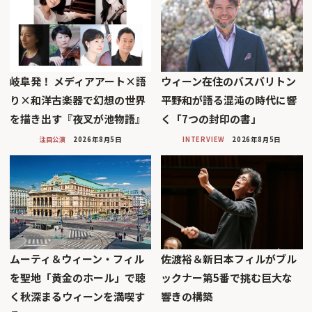
岐阜発！ メディアアート×語
ウィーン在住のバスバリトン
り×和洋古楽器で幻想の世界
平野和が語る混沌の時代に響
を描き出す『夜叉が池物語』
く「7つの封印の書」
注目公演
2026年8月5日
INTERVIEW
2026年8月5日
ムーティ＆ウィーン・フィル
佐渡裕＆新日本フィルがブル
を聖地「黄金のホール」で聴
ックナー第5番で挑む巨大な
く秋深まるウィーンを満喫す
響きの構築