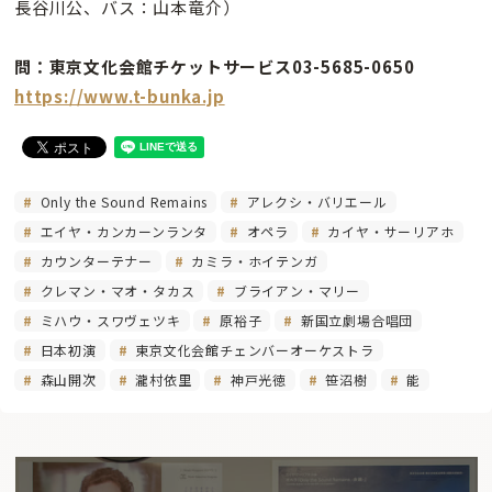
長谷川公、バス：山本竜介）
問：東京文化会館チケットサービス03-5685-0650
https://www.t-bunka.jp
Only the Sound Remains
アレクシ・バリエール
エイヤ・カンカーンランタ
オペラ
カイヤ・サーリアホ
カウンターテナー
カミラ・ホイテンガ
クレマン・マオ・タカス
ブライアン・マリー
ミハウ・スワヴェツキ
原裕子
新国立劇場合唱団
日本初演
東京文化会館チェンバーオーケストラ
森山開次
瀧村依里
神戸光徳
笹沼樹
能