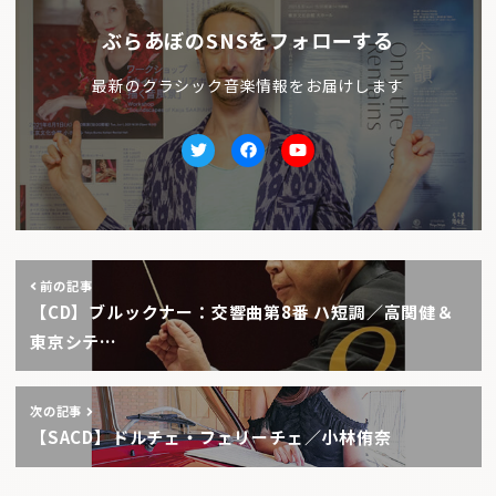
ぶらあぼのSNSをフォローする
最新のクラシック音楽情報をお届けします
Twitter
facebook
Youtube
前の記事
【CD】ブルックナー：交響曲第8番 ハ短調／高関健＆
東京シテ…
次の記事
【SACD】ドルチェ・フェリーチェ／小林侑奈