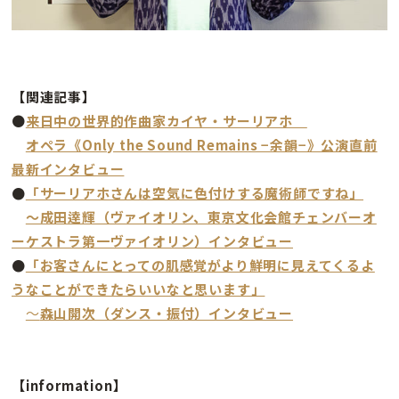
【関連記事】
●
来日中の世界的作曲家カイヤ・サーリアホ
オペラ《Only the Sound Remains −余韻−》公演直前
最新インタビュー
●
「サーリアホさんは空気に色付けする魔術師ですね」
〜成田逹輝（ヴァイオリン、東京文化会館チェンバーオ
ーケストラ第一ヴァイオリン）インタビュー
●
「お客さんにとっての肌感覚がより鮮明に見えてくるよ
うなことができたらいいなと思います」
〜
森山開次（ダンス・振付）インタビュー
【information】