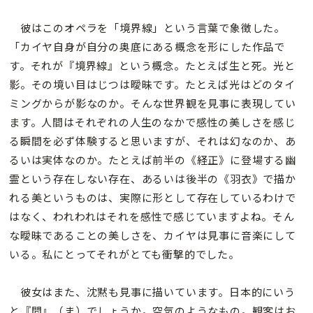
彼はこのオペラを「境界線」という言葉で象徴した。
「カイヤ自身が自分の奥底にある概念を形にした作品で
す。それが『境界線』という概念。たとえば生と死。光と
影。その境い目はじつは曖昧です。たとえば光はどのタイ
ミングからが影なのか。そんな世界観を見事に表現してい
ます。人間はそれぞれの人生のなかで感性の美しさを感じ
る瞬間を必ず体験すると思いますが、それは幻なのか、あ
るいは実体なのか。たとえば前半の《経正》に登場する幽
霊という存在しない存在、あるいは後半の《羽衣》で描か
れる美というものは、実際に形として存在しているわけで
はなく、われわれはそれを感性で感じていますよね。そん
な曖昧であることの美しさを、カイヤは見事に音楽にして
いる。私にとってそれがとても衝撃的でした。
彼女はまた、沈黙も見事に描いています。日本的にいう
と『間』（ま）でしょうか。空気のようなもの。観客はお