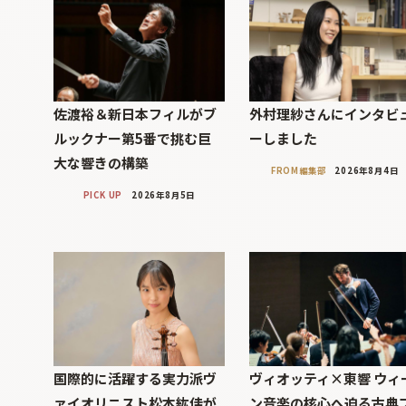
佐渡裕＆新日本フィルがブ
外村理紗さんにインタビ
ルックナー第5番で挑む巨
ーしました
大な響きの構築
FROM編集部
2026年8月4日
PICK UP
2026年8月5日
国際的に活躍する実力派ヴ
ヴィオッティ×東響 ウィ
ァイオリニスト松本紘佳が
ン音楽の核心へ迫る古典