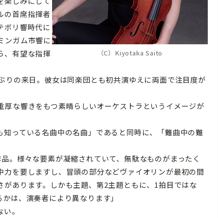
を楽しみにして
ルの首席指揮者
テボリ響時代に
ミンガム市響に
ら、有望な指揮
（C）Kiyotaka Saito
ぶりの来日。彼女は同楽団とも初共演ゆえに両面で注目度が
重厚な響きをもつ素晴らしいオーケストラというイメージが
も知っている名曲中の名曲」であると同時に、「難曲中の難
作品。様々な要素が凝縮されていて、無駄なものがまったく
中力を要しますし、冒頭の部分などヴァイオリンが最初の間
さがあります。しかも主題、第2主題ともに、1拍目ではな
るかは、演奏者により異なります」
ない。