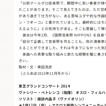
「以前マールボロ音楽祭で、期間中に若い奏者が様
たことがあります。そこで見えてきたのは、ただ甘
があり過ぎて仕方がない、ある意味ユダヤ的な作曲
ン・フオーコ』と書かれていました。最終的にはモ
えるように』との気持ちがある。そこも意識して弾
彼女は今年2月、《国際音楽祭 NIPPON》を自
「自分で企画して音楽祭を作ることも、他の演奏家
えることができました。それは今までになかった気
楽曲への真摯な取り組みと新たな経験を糧に奏され
きい。
取材・文：柴田克彦
（ぶらあぼ2013年11月号から）
東芝グランドコンサート 2014
ヴァシリー・ペトレンコ（指揮） オスロ・フィル
ソリスト：諏訪内晶子（ヴァイオリン）
★3月17日（月）・アクロス福岡シンフォニーホ