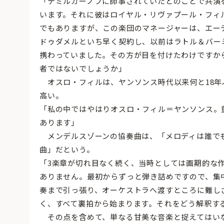
「テミルカーノフに師事されていたとのことで共演
います。それに彼はロイヤル・リヴァプール・フィ
でもありますが、この楽団のマネージャーは、エー
ドゥダメルといち早く契約し、以前はラトル＆バー
携わっていました。その方が目を付けたわけですか
者ではないでしょうか」
オスロ・フィルは、ヤンソンス時代以来何と18年
高い。
「私の中ではやはりオスロ・フィル＝ヤンソンス。
あります」
メンデルスゾーンの協奏曲は、「メロディは誰で
曲」だという。
「3楽章が切れ目なく続く、当時としては画期的な
ありません。最初からずっと弾き詰めですので、集
奏まで引っ張り、オーケストラへ渡すところに難し
く、すべて裏拍から始まります。それをどう解釈す
その点を含めて、単なる甘美な音楽と捉えてはい