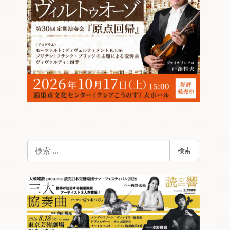
検
検索
索