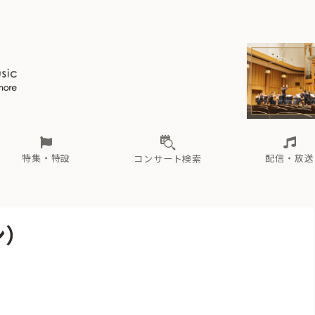
ール
（毎月更新）
東
電子版（無料・月刊）
トピックス
関西
フェスタサマーミューザKAWASAKI 2026
北海道・東北
注目公演
配布場所
インタビュー
中部
定期購読
中国・四国
CD新譜
N響＆東響 《7つ
九州・沖縄
書籍近刊
ロが推す！間違いないオーケストラコンサート
過去の特集
の先と
ブ配信スケジュール
さ
オーケストラの楽屋から
た
な
有料ライブ配信スケジュール
は
ま
や
海の向こうの音楽家
ら
わ
Aからの
載
特集・特設
配信・放送
コンサート検索
ール
（毎月更新）
東
電子版（無料・月刊）
トピックス
関西
フェスタサマーミューザKAWASAKI 2026
北海道・東北
注目公演
配布場所
インタビュー
中部
定期購読
中国・四国
CD新譜
N響＆東響 《7つ
九州・沖縄
書籍近刊
ン）
ロが推す！間違いないオーケストラコンサート
過去の特集
の先と
ブ配信スケジュール
さ
オーケストラの楽屋から
た
な
有料ライブ配信スケジュール
は
ま
や
海の向こうの音楽家
ら
わ
Aからの
載