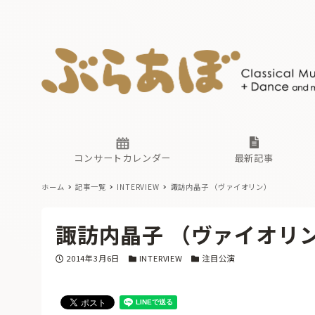
ニュース
ヤマハホ
番組一覧
東京・関
ぶらあぼ
現場のプ
古楽とそ
無料ライ
あ
か
過去の連
コンサートカレンダー
最新記事
ホーム
記事一覧
INTERVIEW
諏訪内晶子 （ヴァイオリン）
ニュース
ヤマハホ
番組一覧
東京・関
ぶらあぼ
諏訪内晶子 （ヴァイオリ
現場のプ
古楽とそ
無料ライ
あ
か
投稿日
カテゴリー
カテゴリー
2014年3月6日
INTERVIEW
注目公演
過去の連