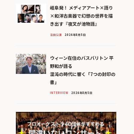
岐阜発！ メディアアート×語り
×和洋古楽器で幻想の世界を描
き出す『夜叉が池物語』
注目公演
2026年8月5日
ウィーン在住のバスバリトン 平
野和が語る
混沌の時代に響く「7つの封印の
書」
INTERVIEW
2026年8月5日