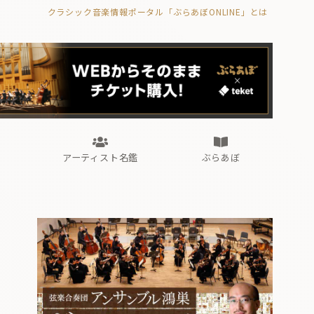
クラシック音楽情報ポータル「ぶらあぼONLINE」とは
の封印の書》
海外公演
FROM編集部
眺望
ぶらあぼブラス！
フォルテピアノ・オデッセイ
アーティスト名鑑
ぶらあぼ
の封印の書》
海外公演
FROM編集部
眺望
ぶらあぼブラス！
フォルテピアノ・オデッセイ