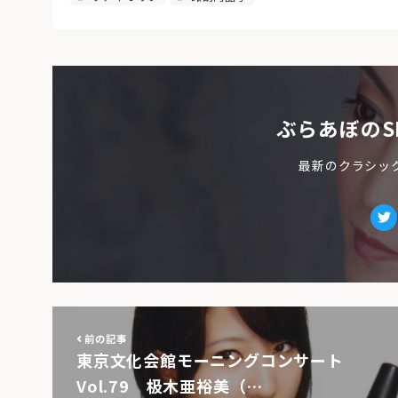
ぶらあぼのS
最新のクラシッ
Tw
前の記事
東京文化会館モーニングコンサート
Vol.79 极木亜裕美（…