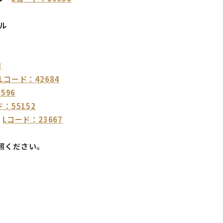
ル
8
Lコード：42684
596
：55152
城
Lコード：23667
照ください。