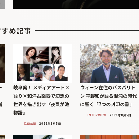
すすめ記事
ー
岐阜発！ メディアアート×
ウィーン在住のバスバリト
語り×和洋古楽器で幻想の
ン 平野和が語る混沌の時代
贈
世界を描き出す『夜叉が池
に響く「7つの封印の書」
物語』
INTERVIEW
2026年8月5日
注目公演
2026年8月5日