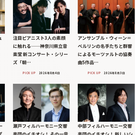
ュ
注目ピアニスト3人の素顔
アンサンブル・ウィーン＝
に触れる──神奈川県立音
ベルリンの名手たちと群響
楽堂 新コンサート・シリー
によるモーツァルトの協奏
ズ「朝…
曲5作品…
PICK UP
2026年8月4日
PICK UP
2026年8月3日
ー
瀬戸フィルハーモニー交響
中部フィルハーモニー交響
プ
楽団のイチオシ！ その一音
楽団のイチオシ！ 新しいシ