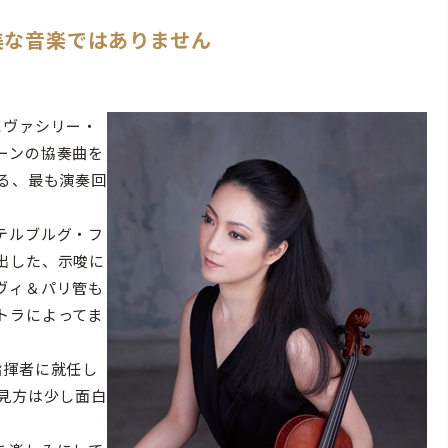
美な音楽ではありません
にヴァシリー・
ーンの協奏曲を
る、最も演奏回
テルブルグ・フ
出した、示唆に
ヴィ＆パリ管も
トラによってま
指揮者に就任し
見方は少し面白