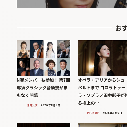
お
N響メンバーも参加！ 第7回
オペラ・アリアからシュ
那須クラシック音楽祭がま
ベルトまで コロラトゥー
もなく開幕
ラ・ソプラノ田中彩子が
る極上の…
注目公演
2026年8月6日
PICK UP
2026年8月6日