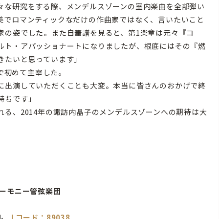
々な研究をする際、メンデルスゾーンの室内楽曲を全部弾い
美でロマンティックなだけの作曲家ではなく、言いたいこと
家の姿でした。また自筆譜を見ると、第1楽章は元々『コ
ルト・アパッショナートになりましたが、根底にはその『燃
きたいと思っています」
身で初めて主宰した。
に出演していただくことも大変。本当に皆さんのおかげで終
持ちです」
る、2014年の諏訪内晶子のメンデルスゾーンへの期待は大
ハーモニー管弦楽団
ール
Lコード：89038