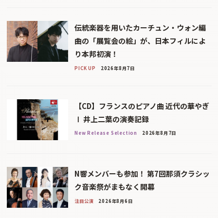
伝統楽器を用いたカーチュン・ウォン編
曲の「展覧会の絵」が、日本フィルによ
り本邦初演！
PICK UP
2026年8月7日
【CD】フランスのピアノ曲 近代の華やぎ
Ⅰ 井上二葉の演奏記録
New Release Selection
2026年8月7日
N響メンバーも参加！ 第7回那須クラシッ
ク音楽祭がまもなく開幕
注目公演
2026年8月6日