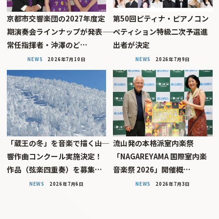
京都市交響楽団の2027年度定
第50回ピティナ・ピアノコン
期演奏会ラインナップが発表――
ペティション特級二次予選進
常任指揮者・沖澤のど…
出者が決定
NEWS
2026年7月10日
NEWS
2026年7月9日
「蔵王の冬」を音楽で描く――山
流山発の本格派室内楽祭
響作曲コンクール実施決定！
「NAGAREYAMA 国際室内楽
作品（弦楽四重奏）を募集…
音楽祭 2026」開催概…
NEWS
2026年7月6日
NEWS
2026年7月3日