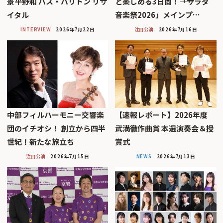
景平野和 バス・バリトン リサ
と楽しめる3日間！――「サラダ
イタル
音楽祭2026」メインプ…
INTERVIEW
2026年7月22日
注目公演
2026年7月16日
中部フィルハーモニー交響楽
【速報レポート】2026年度
団のイチオシ！ 創立から四半
武満徹作曲賞 本選演奏会＆授
世紀！新たな旅立ち
賞式
注目公演
2026年7月15日
NEWS
2026年7月13日