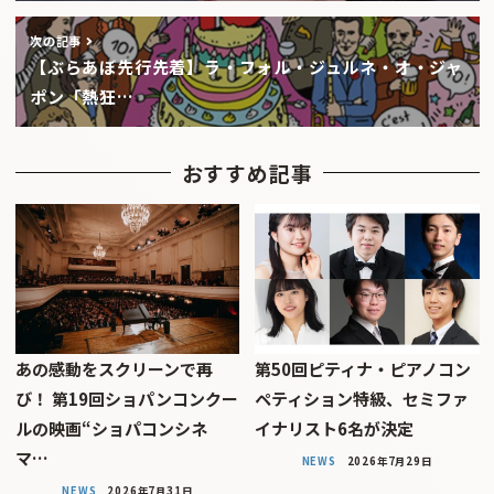
次の記事
【ぶらあぼ先行先着】ラ・フォル・ジュルネ・オ・ジャ
ポン「熱狂…
おすすめ記事
あの感動をスクリーンで再
第50回ピティナ・ピアノコン
び！ 第19回ショパンコンクー
ペティション特級、セミファ
ルの映画“ショパコンシネ
イナリスト6名が決定
マ…
NEWS
2026年7月29日
NEWS
2026年7月31日