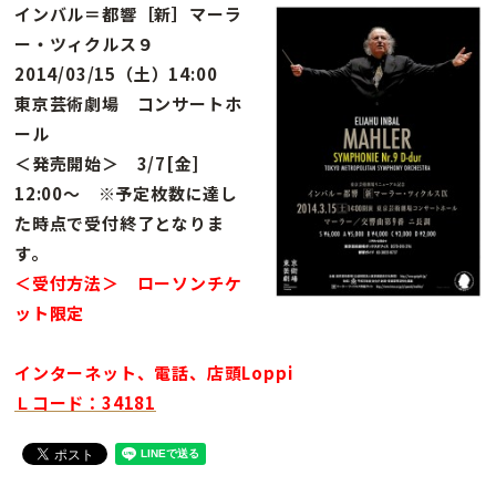
インバル＝都響［新］マーラ
ー・ツィクルス９
2014/03/15（土）14:00
東京芸術劇場 コンサートホ
ール
＜発売開始＞ 3/7[金]
12:00〜 ※予定枚数に達し
た時点で受付終了となりま
す。
＜受付方法＞ ローソンチケ
ット限定
インターネット、電話、店頭Loppi
Ｌコード：34181