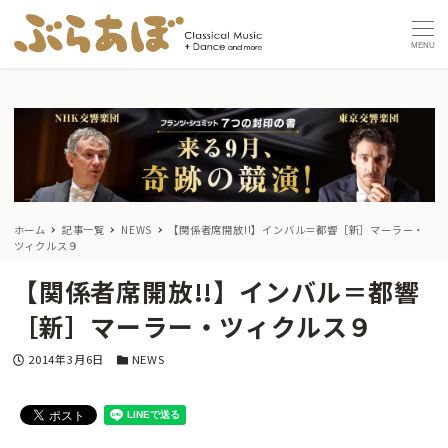
MENU
ホーム
記事一覧
NEWS
【関係者席開放!!】インバル＝都響［新］マーラー・
ツィクルス９
【関係者席開放!!】インバル＝都響
［新］マーラー・ツィクルス９
投稿日
カテゴリー
2014年3月6日
NEWS