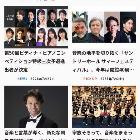
第50回ピティナ・ピアノコン
音楽の地平を切り拓く「サン
ペティション特級三次予選進
トリーホール サマーフェステ
出者が決定
ィバル」、今年は開館40周…
NEWS
2026年7月27日
PICK UP
2026年7月24日
音楽と言葉が導く、新たな風
家族そろって、音楽をまるっ