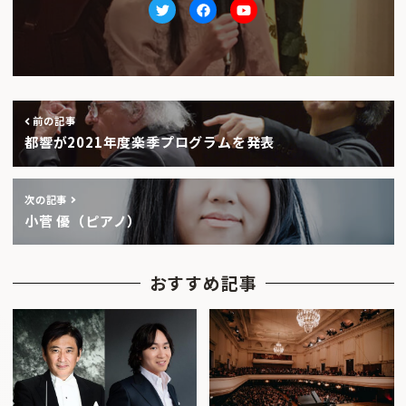
Twitter
facebook
Youtube
前の記事
都響が2021年度楽季プログラムを発表
次の記事
小菅 優（ピアノ）
おすすめ記事