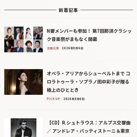
新着記事
N響メンバーも参加！ 第7回那須クラシッ
ク音楽祭がまもなく開幕
注目公演
2026年8月6日
オペラ・アリアからシューベルトまで コ
ロラトゥーラ・ソプラノ田中彩子が贈る
極上のひととき
PICK UP
2026年8月6日
【CD】R.シュトラウス：アルプス交響曲
／ アンドレア・バッティストーニ＆東京