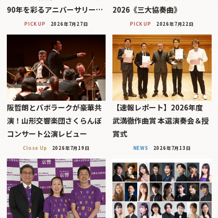
90年を彩るアニバーサリー…
2026《三大協奏曲》
PICK UP
2026年7月27日
PICK UP
2026年7月22日
阪哲朗とバボラークが豪華共
【速報レポート】2026年度
演！山形交響楽団さくらんぼ
武満徹作曲賞 本選演奏会＆授
コンサート公演レビュー
賞式
Close Up
2026年7月19日
NEWS
2026年7月13日