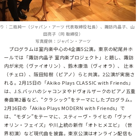
り：二瓶純一（ジャパン・アーツ 代表取締役社長）、諏訪内晶子、山
田亮子（同 取締役）
写真提供：ジャパン・アーツ
プログラムは室内楽中心の4企画5公演。東京の紀尾井ホ
ールでは「諏訪内晶子 室内楽プロジェクト」と題し、諏訪
内が米元（ヴァイオリン）、鈴木康浩（ヴィオラ）、 辻本
（チェロ）、阪田知樹（ピアノ）らと共演。2公演が実施さ
れる。2月15日の「Akiko Plays CLASSIC with Friends」
は、J.S.バッハのシャコンヌやドヴォルザークのピアノ五重
奏曲第2番など、“クラシック”をテーマにしたプログラム。
2月16日の「Akiko Plays MODERN with Friends」で
は、“モダン”をテーマに、スティーヴ・ライヒの「ヴァイ
オリン・フェイズ」や川上統の新作「オトヒメエビ」（世
界初演）など現代曲を披露。東京公演はオンライン配信も