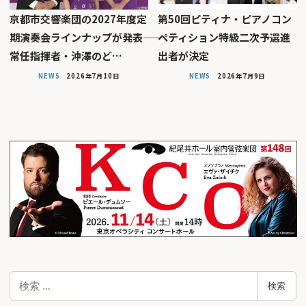
京都市交響楽団の2027年度定
第50回ピティナ・ピアノコン
期演奏会ラインナップが発表――
ペティション特級二次予選進
常任指揮者・沖澤のど…
出者が決定
NEWS
2026年7月10日
NEWS
2026年7月9日
検
検索
索