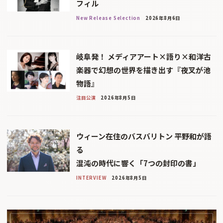
フィル
New Release Selection
2026年8月6日
岐阜発！ メディアアート×語り×和洋古
楽器で幻想の世界を描き出す『夜叉が池
物語』
注目公演
2026年8月5日
ウィーン在住のバスバリトン 平野和が語
る
混沌の時代に響く「7つの封印の書」
INTERVIEW
2026年8月5日