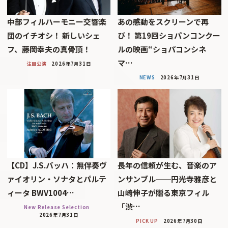
中部フィルハーモニー交響楽
あの感動をスクリーンで再
団のイチオシ！ 新しいシェ
び！ 第19回ショパンコンクー
フ、藤岡幸夫の真骨頂！
ルの映画“ショパコンシネ
マ…
注目公演
2026年7月31日
NEWS
2026年7月31日
【CD】J.S.バッハ：無伴奏ヴ
長年の信頼が生む、音楽のア
ァイオリン・ソナタとパルテ
ンサンブル──円光寺雅彦と
ィータ BWV1004…
山崎伸子が贈る東京フィル
「渋…
New Release Selection
2026年7月31日
PICK UP
2026年7月30日