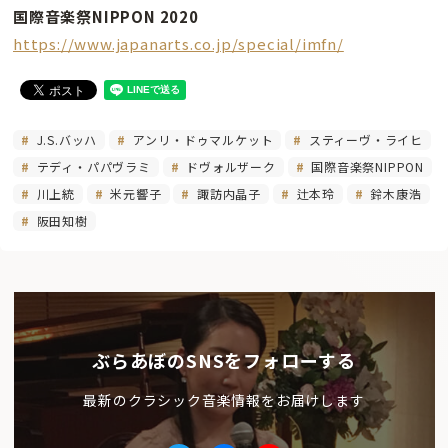
国際音楽祭NIPPON 2020
https://www.japanarts.co.jp/special/imfn/
J.S.バッハ
アンリ・ドゥマルケット
スティーヴ・ライヒ
テディ・パパヴラミ
ドヴォルザーク
国際音楽祭NIPPON
川上統
米元響子
諏訪内晶子
辻本玲
鈴木康浩
阪田知樹
ぶらあぼのSNSをフォローする
最新のクラシック音楽情報をお届けします