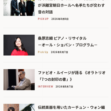
が浜離宮朝日ホールへ――名手たちが交わす
音の対話
PICK UP
2026年8月8日
桑原志織 ピアノ・リサイタル
－オール・ショパン・プログラム－
Pick Up
2026年8月7日
ファビオ・ルイージが語る 《オラトリオ
「7つの封印の書」》
INTERVIEW
2026年8月7日
伝統楽器を用いたカーチュン・ウォン編