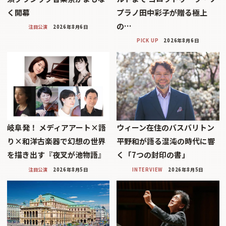
く開幕
プラノ田中彩子が贈る極上
の…
注目公演
2026年8月6日
PICK UP
2026年8月6日
岐阜発！ メディアアート×語
ウィーン在住のバスバリトン
り×和洋古楽器で幻想の世界
平野和が語る混沌の時代に響
を描き出す『夜叉が池物語』
く「7つの封印の書」
注目公演
2026年8月5日
INTERVIEW
2026年8月5日