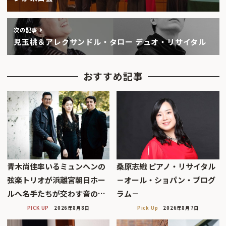
次の記事
児玉桃＆アレクサンドル・タロー デュオ・リサイタル
おすすめ記事
青木尚佳率いるミュンヘンの
桑原志織 ピアノ・リサイタル
弦楽トリオが浜離宮朝日ホー
－オール・ショパン・プログ
ルへ――名手たちが交わす音の…
ラム－
PICK UP
2026年8月8日
Pick Up
2026年8月7日