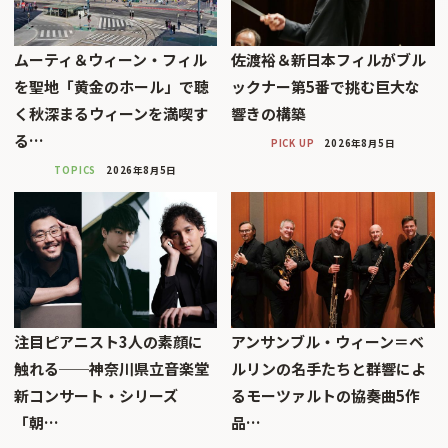
ムーティ＆ウィーン・フィル
佐渡裕＆新日本フィルがブル
を聖地「黄金のホール」で聴
ックナー第5番で挑む巨大な
く秋深まるウィーンを満喫す
響きの構築
る…
PICK UP
2026年8月5日
TOPICS
2026年8月5日
注目ピアニスト3人の素顔に
アンサンブル・ウィーン＝ベ
触れる──神奈川県立音楽堂
ルリンの名手たちと群響によ
新コンサート・シリーズ
るモーツァルトの協奏曲5作
「朝…
品…