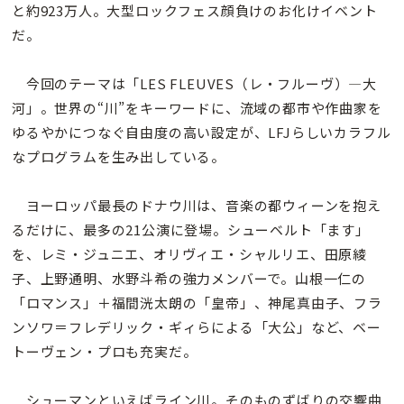
と約923万人。大型ロックフェス顔負けのお化けイベント
だ。
今回のテーマは「LES FLEUVES（レ・フルーヴ）—大
河」。世界の“川”をキーワードに、流域の都市や作曲家を
ゆるやかにつなぐ自由度の高い設定が、LFJらしいカラフル
なプログラムを生み出している。
ヨーロッパ最長のドナウ川は、音楽の都ウィーンを抱え
るだけに、最多の21公演に登場。シューベルト「ます」
を、レミ・ジュニエ、オリヴィエ・シャルリエ、田原綾
子、上野通明、水野斗希の強力メンバーで。山根一仁の
「ロマンス」＋福間洸太朗の「皇帝」、神尾真由子、フラ
ンソワ＝フレデリック・ギィらによる「大公」など、ベー
トーヴェン・プロも充実だ。
シューマンといえばライン川。そのものずばりの交響曲