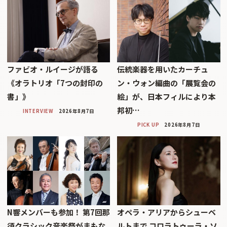
ファビオ・ルイージが語る
伝統楽器を用いたカーチュ
《オラトリオ「7つの封印の
ン・ウォン編曲の「展覧会の
書」》
絵」が、日本フィルにより本
邦初…
INTERVIEW
2026年8月7日
PICK UP
2026年8月7日
N響メンバーも参加！ 第7回那
オペラ・アリアからシューベ
須クラシック音楽祭がまもな
ルトまで コロラトゥーラ・ソ