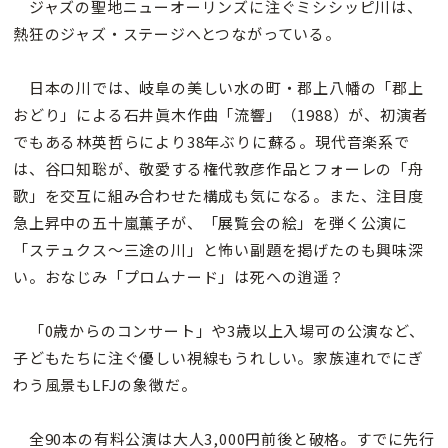
ジャズの聖地ニューオーリンズに注ぐミシシッピ川は、
熱狂のジャズ・ステージへとつながっている。
日本の川では、岐阜の美しい水の町・郡上八幡の「郡上
おどり」による石井眞木作曲「流響」（1988）が、初演者
でもある林英哲らにより38年ぶりに蘇る。現代音楽系で
は、谷口知聡が、敬愛する権代敦彦作品とフォーレの「舟
歌」を交互に組み合わせた構成も気になる。また、注目度
急上昇中の五十嵐薫子が、「展覧会の絵」を弾く公演に
「ステュクス〜三途の川」と怖い副題を掲げたのも興味深
い。おなじみ「プロムナード」は死への逍遥？
「0歳からのコンサート」や3歳以上入場可の公演など、
子どもたちに注ぐ優しい視線もうれしい。家族連れでにぎ
わう風景もLFJの象徴だ。
全90本の有料公演は大人3,000円前後と破格。すでに先行