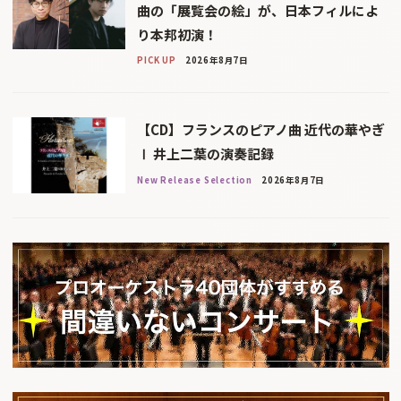
曲の「展覧会の絵」が、日本フィルによ
り本邦初演！
PICK UP
2026年8月7日
【CD】フランスのピアノ曲 近代の華やぎ
Ⅰ 井上二葉の演奏記録
New Release Selection
2026年8月7日