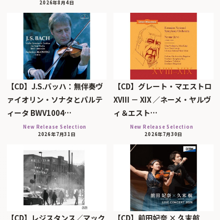
2026年8月4日
【CD】J.S.バッハ：無伴奏ヴ
【CD】グレート・マエストロ
ァイオリン・ソナタとパルテ
XVIII － XIX ／ネーメ・ヤルヴ
ィータ BWV1004…
ィ＆エスト…
New Release Selection
New Release Selection
2026年7月31日
2026年7月30日
【CD】レジスタンス／マック
【CD】前田妃奈 × 久末航