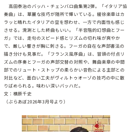
高田泰治のバッハ・チェンバロ曲集第2弾。「イタリア協
奏曲」は、華麗な技巧が随所で輝いている。緩徐楽章はカ
ラッと晴れたイタリアの空を想わせ、一方で内面性も感じ
させる。溌溂とした終曲もいい。「半音階的幻想曲とフー
ガ」では、走句のスピード感とリズムの切れ味が爽やか
で、厳しい響きが胸に刺さる。フーガの自在な声部書法の
描き分けも見事だ。「フランス風序曲」は、冒頭の付点リ
ズムの序奏とフーガの声部交替の対照や、舞曲楽章の中間
部でのリュート・ストップの柔らかい音色による主部との
対比など、面白い工夫がヴィルトゥオーゾの技巧の中に散
りばめられる。味わい深いバッハだ。
文：横原千史
（ぶらあぼ2026年3月号より）