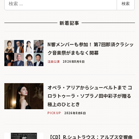
検
検索
索
新着記事
N響メンバーも参加！ 第7回那須クラシッ
ク音楽祭がまもなく開幕
注目公演
2026年8月6日
オペラ・アリアからシューベルトまで コ
ロラトゥーラ・ソプラノ田中彩子が贈る
極上のひととき
PICK UP
2026年8月6日
【CD】R.シュトラウス：アルプス交響曲