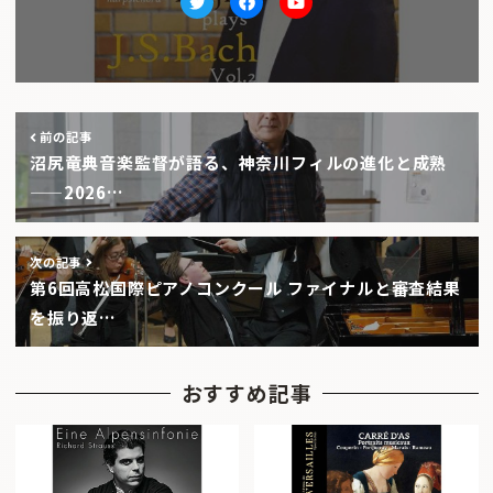
Twitter
facebook
Youtube
前の記事
沼尻竜典音楽監督が語る、神奈川フィルの進化と成熟
——2026…
次の記事
第6回高松国際ピアノコンクール ファイナルと審査結果
を振り返…
おすすめ記事