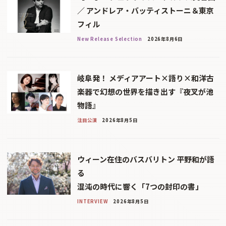
／ アンドレア・バッティストーニ＆東京
フィル
New Release Selection
2026年8月6日
岐阜発！ メディアアート×語り×和洋古
楽器で幻想の世界を描き出す『夜叉が池
物語』
注目公演
2026年8月5日
ウィーン在住のバスバリトン 平野和が語
る
混沌の時代に響く「7つの封印の書」
INTERVIEW
2026年8月5日