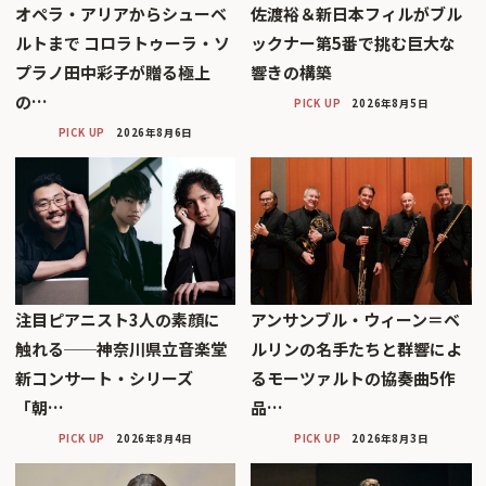
オペラ・アリアからシューベ
佐渡裕＆新日本フィルがブル
ルトまで コロラトゥーラ・ソ
ックナー第5番で挑む巨大な
プラノ田中彩子が贈る極上
響きの構築
の…
PICK UP
2026年8月5日
PICK UP
2026年8月6日
注目ピアニスト3人の素顔に
アンサンブル・ウィーン＝ベ
触れる──神奈川県立音楽堂
ルリンの名手たちと群響によ
新コンサート・シリーズ
るモーツァルトの協奏曲5作
「朝…
品…
PICK UP
2026年8月4日
PICK UP
2026年8月3日