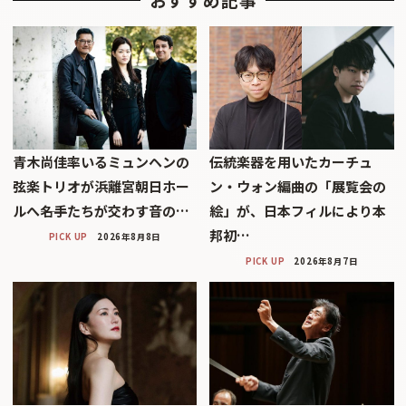
青木尚佳率いるミュンヘンの
伝統楽器を用いたカーチュ
弦楽トリオが浜離宮朝日ホー
ン・ウォン編曲の「展覧会の
ルへ――名手たちが交わす音の…
絵」が、日本フィルにより本
邦初…
PICK UP
2026年8月8日
PICK UP
2026年8月7日