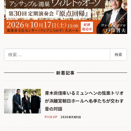
検
検索
索
新着記事
青木尚佳率いるミュンヘンの弦楽トリオ
が浜離宮朝日ホールへ――名手たちが交わす
音の対話
PICK UP
2026年8月8日