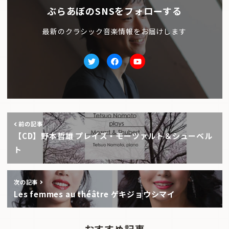
ぶらあぼのSNSをフォローする
最新のクラシック音楽情報をお届けします
Twitter
facebook
Youtube
前の記事
【CD】野本哲雄 プレイズ・モーツァルト＆シューベル
ト
次の記事
Les femmes au théâtre ゲキジョウシマイ
おすすめ記事