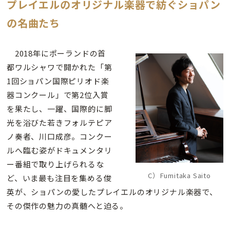
プレイエルのオリジナル楽器で紡ぐショパン
の名曲たち
2018年にポーランドの首
都ワルシャワで開かれた「第
1回ショパン国際ピリオド楽
器コンクール」で第2位入賞
を果たし、一躍、国際的に脚
光を浴びた若きフォルテピア
ノ奏者、川口成彦。コンクー
ルへ臨む姿がドキュメンタリ
ー番組で取り上げられるな
C）Fumitaka Saito
ど、いま最も注目を集める俊
英が、ショパンの愛したプレイエルのオリジナル楽器で、
その傑作の魅力の真髄へと迫る。