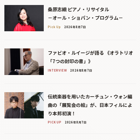
桑原志織 ピアノ・リサイタル
－オール・ショパン・プログラム－
Pick Up
2026年8月7日
ファビオ・ルイージが語る 《オラトリオ
「7つの封印の書」》
INTERVIEW
2026年8月7日
伝統楽器を用いたカーチュン・ウォン編
曲の「展覧会の絵」が、日本フィルによ
り本邦初演！
PICK UP
2026年8月7日