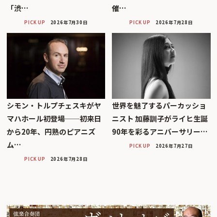
「渋…
催…
PICK UP
2026年7月30日
PICK UP
2026年7月28日
シモン・トルプチェスキがヤ
世界を魅了するパーカッショ
マハホール初登場──初来日
ニスト 加藤訓子がライヒ生誕
から20年、円熟のピアニズ
90年を彩るアニバーサリー…
ム…
PICK UP
2026年7月27日
PICK UP
2026年7月28日