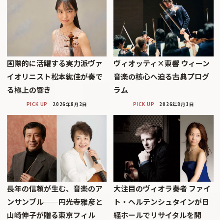
国際的に活躍する実力派ヴァ
ヴィオッティ×東響 ウィーン
イオリニスト松本紘佳が奏で
音楽の核心へ迫る古典プログ
る極上の響き
ラム
PICK UP
2026年8月2日
PICK UP
2026年8月1日
長年の信頼が生む、音楽のア
大注目のヴィオラ奏者 ファイ
ンサンブル──円光寺雅彦と
ト・ヘルテンシュタインが日
山崎伸子が贈る東京フィル
経ホールでリサイタルを開