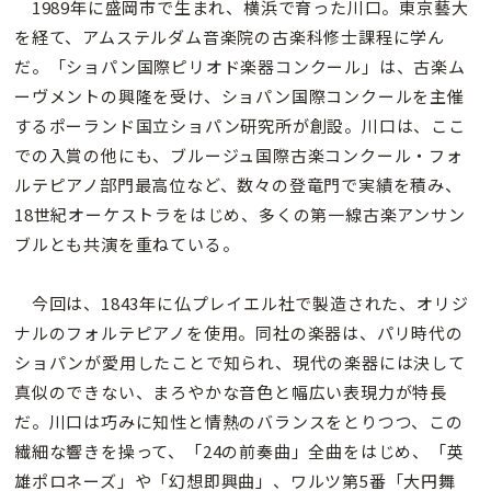
1989年に盛岡市で生まれ、横浜で育った川口。東京藝大
を経て、アムステルダム音楽院の古楽科修士課程に学ん
だ。「ショパン国際ピリオド楽器コンクール」は、古楽ム
ーヴメントの興隆を受け、ショパン国際コンクールを主催
するポーランド国立ショパン研究所が創設。川口は、ここ
での入賞の他にも、ブルージュ国際古楽コンクール・フォ
ルテピアノ部門最高位など、数々の登竜門で実績を積み、
18世紀オーケストラをはじめ、多くの第一線古楽アンサン
ブルとも共演を重ねている。
今回は、1843年に仏プレイエル社で製造された、オリジ
ナルのフォルテピアノを使用。同社の楽器は、パリ時代の
ショパンが愛用したことで知られ、現代の楽器には決して
真似のできない、まろやかな音色と幅広い表現力が特長
だ。川口は巧みに知性と情熱のバランスをとりつつ、この
繊細な響きを操って、「24の前奏曲」全曲をはじめ、「英
雄ポロネーズ」や「幻想即興曲」、ワルツ第5番「大円舞