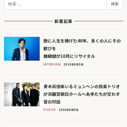
検
検索
索
新着記事
歌に人生を捧げた40年、多くの人にその
歓びを
錦織健が10月にリサイタル
INTERVIEW
2026年8月9日
青木尚佳率いるミュンヘンの弦楽トリオ
が浜離宮朝日ホールへ――名手たちが交わす
音の対話
PICK UP
2026年8月8日