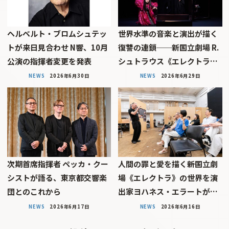
ヘルベルト・ブロムシュテッ
世界水準の音楽と演出が描く
トが来日見合わせ N響、10月
復讐の連鎖──新国立劇場 R.
公演の指揮者変更を発表
シュトラウス《エレクトラ…
NEWS
2026年6月30日
NEWS
2026年6月29日
次期首席指揮者 ペッカ・クー
人間の罪と愛を描く――新国立劇
シストが語る、東京都交響楽
場《エレクトラ》の世界を演
団とのこれから
出家ヨハネス・エラートが…
NEWS
2026年6月17日
NEWS
2026年6月16日