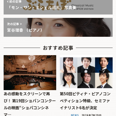
前の記事
「モン・サン・ミシェル巡礼」写真集
次の記事
宮谷理香 （ピアノ）
おすすめ記事
あの感動をスクリーンで再
第50回ピティナ・ピアノコン
び！ 第19回ショパンコンクー
ペティション特級、セミファ
ルの映画“ショパコンシネ
イナリスト6名が決定
マ…
NEWS
2026年7月29日