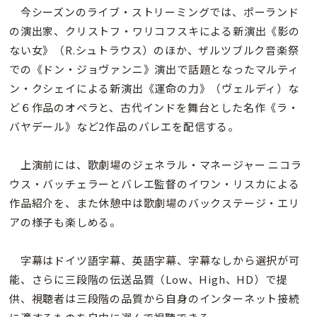
今シーズンのライブ・ストリーミングでは、ポーランド
の演出家、クリストフ・ワリコフスキによる新演出《影の
ない女》（R.シュトラウス）のほか、ザルツブルク音楽祭
での《ドン・ジョヴァンニ》演出で話題となったマルティ
ン・クシェイによる新演出《運命の力》（ヴェルディ）な
ど６作品のオペラと、古代インドを舞台とした名作《ラ・
バヤデール》など2作品のバレエを配信する。
上演前には、歌劇場のジェネラル・マネージャー ニコラ
ウス・バッチェラーとバレエ監督のイワン・リスカによる
作品紹介を、また休憩中は歌劇場のバックステージ・エリ
アの様子も楽しめる。
字幕はドイツ語字幕、英語字幕、字幕なしから選択が可
能、さらに三段階の伝送品質（Low、High、HD）で提
供、視聴者は三段階の品質から自身のインターネット接続