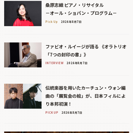
桑原志織 ピアノ・リサイタル
－オール・ショパン・プログラム－
Pick Up
2026年8月7日
ファビオ・ルイージが語る 《オラトリオ
「7つの封印の書」》
INTERVIEW
2026年8月7日
伝統楽器を用いたカーチュン・ウォン編
曲の「展覧会の絵」が、日本フィルによ
り本邦初演！
PICK UP
2026年8月7日