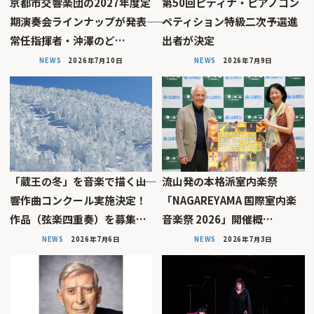
京都市交響楽団の2027年度定
第50回ピティナ・ピアノコン
期演奏会ラインナップが発表――
ペティション特級二次予選進
常任指揮者・沖澤のど…
出者が決定
NEWS
2026年7月10日
NEWS
2026年7月9日
「蔵王の冬」を音楽で描く――山
流山発の本格派室内楽祭
響作曲コンクール実施決定！
「NAGAREYAMA 国際室内楽
作品（弦楽四重奏）を募集…
音楽祭 2026」開催概…
NEWS
2026年7月6日
NEWS
2026年7月3日