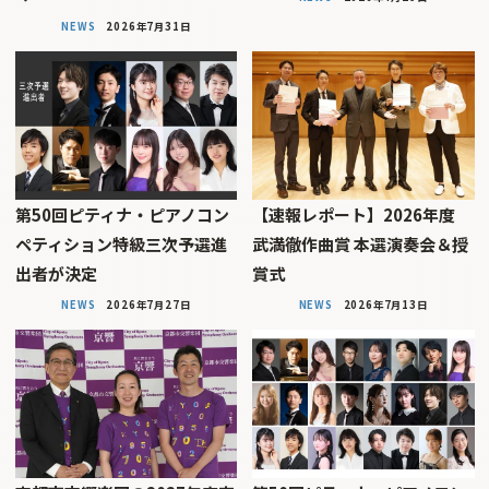
NEWS
2026年7月31日
第50回ピティナ・ピアノコン
【速報レポート】2026年度
ペティション特級三次予選進
武満徹作曲賞 本選演奏会＆授
出者が決定
賞式
NEWS
2026年7月27日
NEWS
2026年7月13日