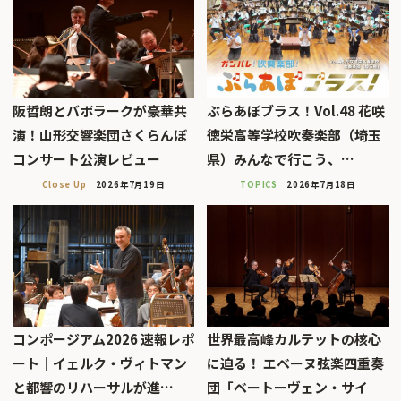
阪哲朗とバボラークが豪華共
ぶらあぼブラス！Vol.48 花咲
演！山形交響楽団さくらんぼ
徳栄高等学校吹奏楽部（埼玉
コンサート公演レビュー
県）みんなで行こう、…
Close Up
2026年7月19日
TOPICS
2026年7月18日
コンポージアム2026 速報レポ
世界最高峰カルテットの核心
ート｜イェルク・ヴィトマン
に迫る！ エベーヌ弦楽四重奏
と都響のリハーサルが進…
団「ベートーヴェン・サイ