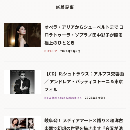
新着記事
オペラ・アリアからシューベルトまで コ
ロラトゥーラ・ソプラノ田中彩子が贈る
極上のひととき
PICK UP
2026年8月6日
【CD】R.シュトラウス：アルプス交響曲
／ アンドレア・バッティストーニ＆東京
フィル
New Release Selection
2026年8月6日
岐阜発！ メディアアート×語り×和洋古
楽器で幻想の世界を描き出す『夜叉が池