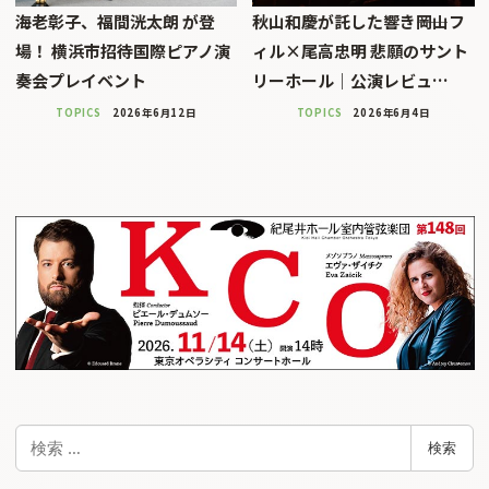
海老彰子、福間洸太朗 が登
秋山和慶が託した響き――岡山フ
場！ 横浜市招待国際ピアノ演
ィル×尾高忠明 悲願のサント
奏会プレイベント
リーホール｜公演レビュ…
TOPICS
2026年6月12日
TOPICS
2026年6月4日
検
検索
索