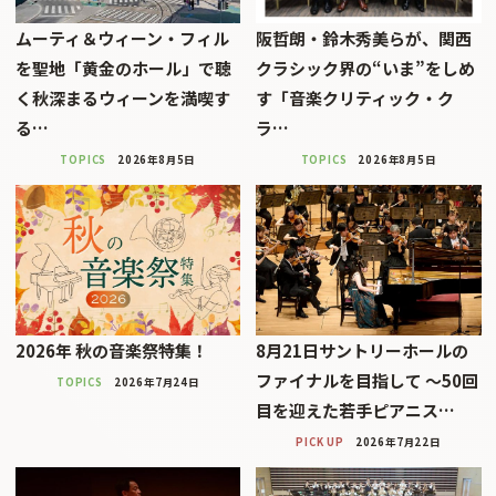
ムーティ＆ウィーン・フィル
阪哲朗・鈴木秀美らが、関西
を聖地「黄金のホール」で聴
クラシック界の“いま”をしめ
く秋深まるウィーンを満喫す
す「音楽クリティック・ク
る…
ラ…
TOPICS
2026年8月5日
TOPICS
2026年8月5日
2026年 秋の音楽祭特集！
8月21日サントリーホールの
ファイナルを目指して 〜50回
TOPICS
2026年7月24日
目を迎えた若手ピアニス…
PICK UP
2026年7月22日