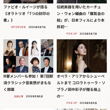
ファビオ・ルイージが語る
伝統楽器を用いたカーチュ
《オラトリオ「7つの封印の
ン・ウォン編曲の「展覧会の
書」》
絵」が、日本フィルにより本
邦初…
INTERVIEW
2026年8月7日
PICK UP
2026年8月7日
N響メンバーも参加！ 第7回那
オペラ・アリアからシューベ
須クラシック音楽祭がまもな
ルトまで コロラトゥーラ・ソ
く開幕
プラノ田中彩子が贈る極上
の…
注目公演
2026年8月6日
PICK UP
2026年8月6日