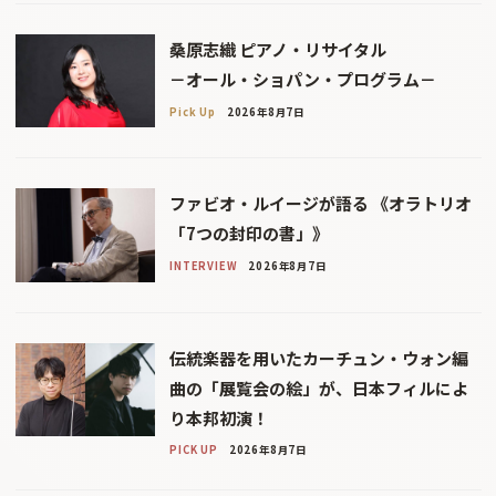
桑原志織 ピアノ・リサイタル
－オール・ショパン・プログラム－
Pick Up
2026年8月7日
ファビオ・ルイージが語る 《オラトリオ
「7つの封印の書」》
INTERVIEW
2026年8月7日
伝統楽器を用いたカーチュン・ウォン編
曲の「展覧会の絵」が、日本フィルによ
り本邦初演！
PICK UP
2026年8月7日