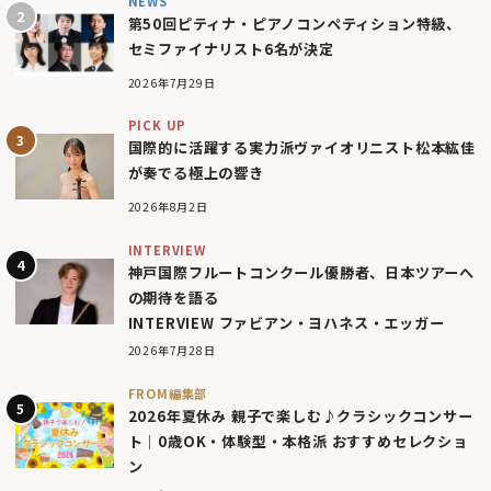
NEWS
第50回ピティナ・ピアノコンペティション特級、
セミファイナリスト6名が決定
2026年7月29日
PICK UP
国際的に活躍する実力派ヴァイオリニスト松本紘佳
が奏でる極上の響き
2026年8月2日
INTERVIEW
神戸国際フルートコンクール優勝者、日本ツアーへ
の期待を語る
INTERVIEW ファビアン・ヨハネス・エッガー
2026年7月28日
FROM編集部
2026年夏休み 親子で楽しむ♪クラシックコンサー
ト｜0歳OK・体験型・本格派 おすすめセレクショ
ン