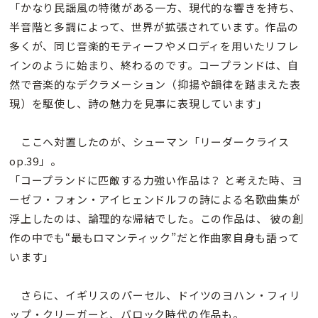
「かなり民謡風の特徴がある一方、現代的な響きを持ち、
半音階と多調によって、世界が拡張されています。作品の
多くが、同じ音楽的モティーフやメロディを用いたリフレ
インのように始まり、終わるのです。コープランドは、自
然で音楽的なデクラメーション（抑揚や韻律を踏まえた表
現）を駆使し、詩の魅力を見事に表現しています」
ここへ対置したのが、シューマン「リーダークライス
op.39」。
「コープランドに匹敵する力強い作品は？ と考えた時、ヨ
ーゼフ・フォン・アイヒェンドルフの詩による名歌曲集が
浮上したのは、論理的な帰結でした。この作品は、 彼の創
作の中でも“最もロマンティック”だと作曲家自身も語って
います」
さらに、イギリスのパーセル、ドイツのヨハン・フィリ
ップ・クリーガーと、バロック時代の作品も。