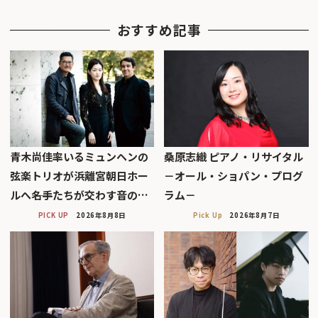
おすすめ記事
青木尚佳率いるミュンヘンの
桑原志織 ピアノ・リサイタル
弦楽トリオが浜離宮朝日ホー
－オール・ショパン・プログ
ルへ――名手たちが交わす音の…
ラム－
PICK UP
2026年8月8日
Pick Up
2026年8月7日