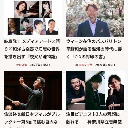
岐阜発！ メディアアート×語
ウィーン在住のバスバリトン
り×和洋古楽器で幻想の世界
平野和が語る混沌の時代に響
を描き出す『夜叉が池物語』
く「7つの封印の書」
注目公演
2026年8月5日
INTERVIEW
2026年8月5日
佐渡裕＆新日本フィルがブル
注目ピアニスト3人の素顔に
ックナー第5番で挑む巨大な
触れる──神奈川県立音楽堂