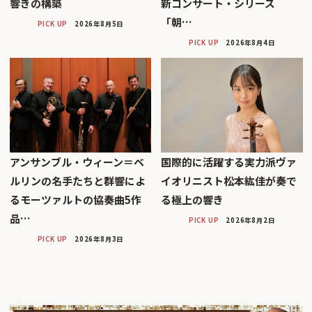
響きの構築
新コンサート・シリーズ
「朝…
PICK UP
2026年8月5日
PICK UP
2026年8月4日
アンサンブル・ウィーン＝ベ
国際的に活躍する実力派ヴァ
ルリンの名手たちと群響によ
イオリニスト松本紘佳が奏で
るモーツァルトの協奏曲5作
る極上の響き
品…
PICK UP
2026年8月2日
PICK UP
2026年8月3日