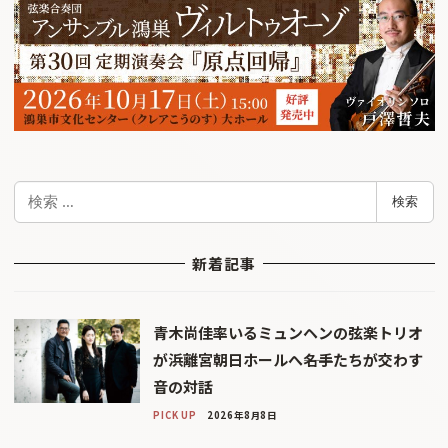
検
検索
索
新着記事
青木尚佳率いるミュンヘンの弦楽トリオ
が浜離宮朝日ホールへ――名手たちが交わす
音の対話
PICK UP
2026年8月8日