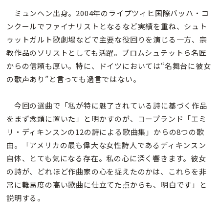
ミュンヘン出身。2004年のライプツィヒ国際バッハ・コ
ンクールでファイナリストとなるなど実績を重ね、シュト
ゥットガルト歌劇場などで主要な役回りを演じる一方、宗
教作品のソリストとしても活躍。ブロムシュテットら名匠
からの信頼も厚い。特に、ドイツにおいては“名舞台に彼女
の歌声あり”と言っても過言ではない。
今回の選曲で「私が特に魅了されている詩に基づく作品
をまず念頭に置いた」と明かすのが、コープランド「エミ
リ・ディキンスンの12の詩による歌曲集」からの8つの歌
曲。「アメリカの最も偉大な女性詩人であるディキンスン
自体、とても気になる存在。私の心に深く響きます。彼女
の詩が、どれほど作曲家の心を捉えたのかは、これらを非
常に難易度の高い歌曲に仕立てた点からも、明白です」と
説明する。