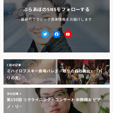
ぶらあぼのSNSをフォローする
最新のクラシック音楽情報をお届けします
Twitter
facebook
Youtube
前の記事
ミハイロフスキー劇場バレエ『眠りの森の美女』『パ
リの炎』
次の記事
第150回 リクライニング・コンサート 中野翔太 ピア
ノ・リ…