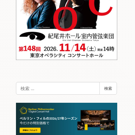
検
検索
索