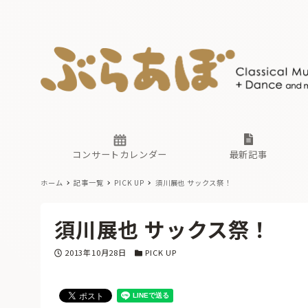
ニュース
ヤマハホ
番組一覧
東京・関
ぶらあぼ
現場のプ
古楽とそ
無料ライ
あ
か
過去の連
コンサートカレンダー
最新記事
ホーム
記事一覧
PICK UP
須川展也 サックス祭！
ニュース
ヤマハホ
番組一覧
東京・関
ぶらあぼ
須川展也 サックス祭！
現場のプ
古楽とそ
無料ライ
あ
か
投稿日
カテゴリー
2013年10月28日
PICK UP
過去の連