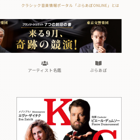
クラシック音楽情報ポータル「ぶらあぼONLINE」とは
の封印の書》
海外公演
FROM編集部
眺望
ぶらあぼブラス！
フォルテピアノ・オデッセイ
アーティスト名鑑
ぶらあぼ
の封印の書》
海外公演
FROM編集部
眺望
ぶらあぼブラス！
フォルテピアノ・オデッセイ