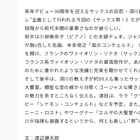
来年デビュー30周年を迎えるサックスの巨匠・須川
レ”企画として行われる今回の《サックス祭！》だ
段階から前代未聞の豪華さなのが彼らしい。
前半は小柳美奈子（ピアノ）との夫婦デュオ。ジャ
が融z合した名曲、本多俊之「風のコンチェルト」
を開け、フランクのヴァイオリン・ソナタ（サック
フランス系ヴァイオリン・ソナタの最高傑作が、あ
のために書かれたような洗練と充実を聴かせてくれ
そして後半は、須川の教え子が約50人も集ったサッ
大饗宴。緻密な音の綾から分厚くゴージャスな輝き
の魅力を余すところなく伝える。演目は、ララ「グ
ビー「シナモン・コンチェルト」などを予定。また
ニーニ・ロスト」やワーグナー「エルザの大聖堂へ
川が指揮も披露するというから、何とも楽しい“祭”
文：渡辺謙太郎