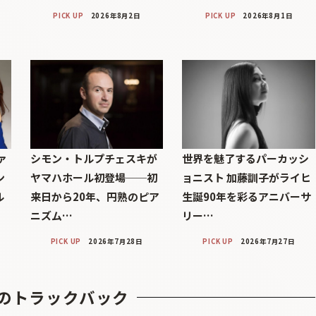
PICK UP
2026年8月2日
PICK UP
2026年8月1日
ァ
シモン・トルプチェスキが
世界を魅了するパーカッシ
ン
ヤマハホール初登場──初
ョニスト 加藤訓子がライヒ
ル
来日から20年、円熟のピア
生誕90年を彩るアニバーサ
ニズム…
リー…
PICK UP
2026年7月28日
PICK UP
2026年7月27日
のトラックバック