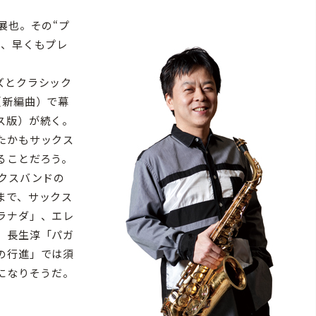
展也。その“プ
が、早くもプレ
ズとクラシック
（新編曲）で幕
ス版）が続く。
たかもサックス
ることだろう。
クスバンドの
まで、サックス
ラナダ」、エレ
、長生淳「パガ
の行進」では須
になりそうだ。