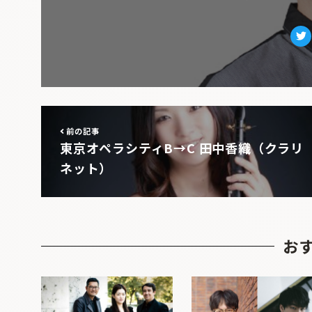
Tw
前の記事
東京オペラシティB→C 田中香織（クラリ
ネット）
お