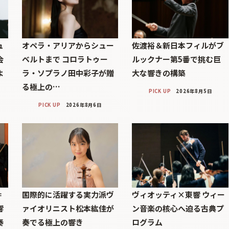
ュ
オペラ・アリアからシュー
佐渡裕＆新日本フィルがブ
会
ベルトまで コロラトゥー
ルックナー第5番で挑む巨
よ
ラ・ソプラノ田中彩子が贈
大な響きの構築
る極上の…
PICK UP
2026年8月5日
PICK UP
2026年8月6日
＝
国際的に活躍する実力派ヴ
ヴィオッティ×東響 ウィー
響
ァイオリニスト松本紘佳が
ン音楽の核心へ迫る古典プ
奏
奏でる極上の響き
ログラム