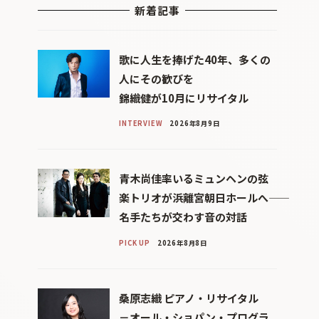
新着記事
歌に人生を捧げた40年、多くの
人にその歓びを
錦織健が10月にリサイタル
INTERVIEW
2026年8月9日
青木尚佳率いるミュンヘンの弦
楽トリオが浜離宮朝日ホールへ――
名手たちが交わす音の対話
PICK UP
2026年8月8日
桑原志織 ピアノ・リサイタル
－オール・ショパン・プログラ