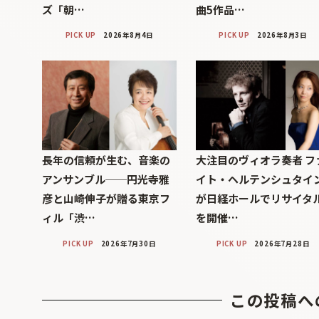
ズ「朝…
曲5作品…
PICK UP
2026年8月4日
PICK UP
2026年8月3日
長年の信頼が生む、音楽の
大注目のヴィオラ奏者 フ
アンサンブル──円光寺雅
イト・ヘルテンシュタイ
彦と山崎伸子が贈る東京フ
が日経ホールでリサイタ
ィル「渋…
を開催…
PICK UP
2026年7月30日
PICK UP
2026年7月28日
この投稿へ