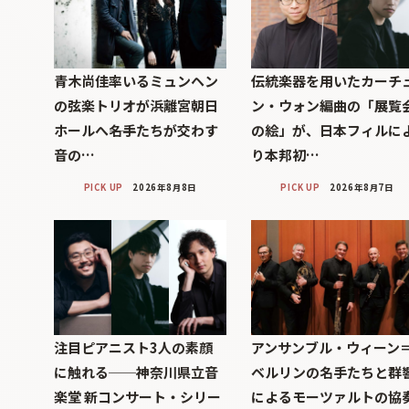
青木尚佳率いるミュンヘン
伝統楽器を用いたカーチ
の弦楽トリオが浜離宮朝日
ン・ウォン編曲の「展覧
ホールへ――名手たちが交わす
の絵」が、日本フィルに
音の…
り本邦初…
PICK UP
2026年8月8日
PICK UP
2026年8月7日
注目ピアニスト3人の素顔
アンサンブル・ウィーン
に触れる──神奈川県立音
ベルリンの名手たちと群
楽堂 新コンサート・シリー
によるモーツァルトの協