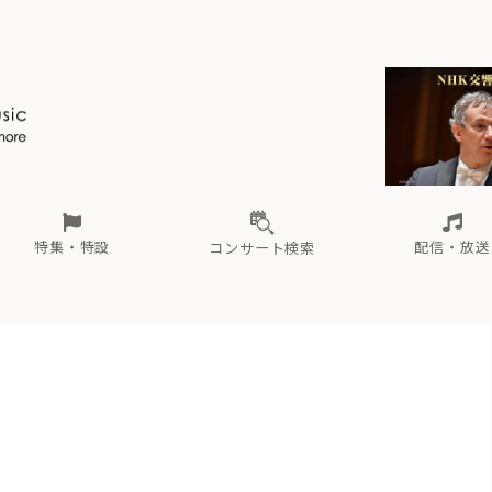
ール
（毎月更新）
東
電子版（無料・月刊）
トピックス
関西
フェスタサマーミューザKAWASAKI 2026
北海道・東北
注目公演
配布場所
インタビュー
中部
定期購読
中国・四国
CD新譜
N響＆東響 《7つ
九州・沖縄
書籍近刊
ロが推す！間違いないオーケストラコンサート
過去の特集
の先と
ブ配信スケジュール
さ
オーケストラの楽屋から
た
な
有料ライブ配信スケジュール
は
ま
や
海の向こうの音楽家
ら
わ
Aからの
載
特集・特設
配信・放送
コンサート検索
ール
（毎月更新）
東
電子版（無料・月刊）
トピックス
関西
フェスタサマーミューザKAWASAKI 2026
北海道・東北
注目公演
配布場所
インタビュー
中部
定期購読
中国・四国
CD新譜
N響＆東響 《7つ
九州・沖縄
書籍近刊
ロが推す！間違いないオーケストラコンサート
過去の特集
の先と
ブ配信スケジュール
さ
オーケストラの楽屋から
た
な
有料ライブ配信スケジュール
は
ま
や
海の向こうの音楽家
ら
わ
Aからの
載