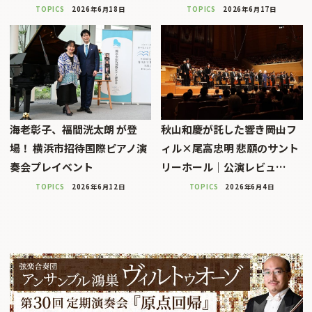
TOPICS
2026年6月18日
TOPICS
2026年6月17日
海老彰子、福間洸太朗 が登
秋山和慶が託した響き――岡山フ
場！ 横浜市招待国際ピアノ演
ィル×尾高忠明 悲願のサント
奏会プレイベント
リーホール｜公演レビュ…
TOPICS
2026年6月12日
TOPICS
2026年6月4日