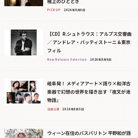
極上のひととき
PICK UP
2026年8月6日
【CD】R.シュトラウス：アルプス交響曲
／ アンドレア・バッティストーニ＆東京
フィル
New Release Selection
2026年8月6日
岐阜発！ メディアアート×語り×和洋古
楽器で幻想の世界を描き出す『夜叉が池
物語』
注目公演
2026年8月5日
ウィーン在住のバスバリトン 平野和が語