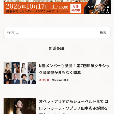
検
検索
索
新着記事
N響メンバーも参加！ 第7回那須クラシッ
ク音楽祭がまもなく開幕
注目公演
2026年8月6日
オペラ・アリアからシューベルトまで コ
ロラトゥーラ・ソプラノ田中彩子が贈る