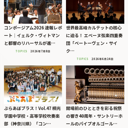
コンポージアム2026 速報レポ
世界最高峰カルテットの核心
ート｜イェルク・ヴィトマン
に迫る！ エベーヌ弦楽四重奏
と都響のリハーサルが進…
団「ベートーヴェン・サイ
ク…
TOPICS
2026年7月8日
TOPICS
2026年6月24日
ぶらあぼブラス！Vol.47 桐光
開場前のひとときを彩る祝祭
学園中学校・高等学校吹奏楽
の響き――40周年・サントリーホ
部（神奈川県）「コン…
ールのパイプオルゴール…