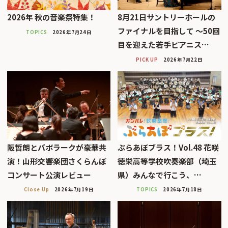
2026年 秋の音楽祭特集！
8月21日サントリーホールの
ファイナルを目指して 〜50回
TOPICS
2026年7月24日
目を迎えた若手ピアニス…
PICK UP
2026年7月22日
阪哲朗とバボラークが豪華共
ぶらあぼブラス！Vol.48 花咲
演！山形交響楽団さくらんぼ
徳栄高等学校吹奏楽部（埼玉
コンサート公演レビュー
県）みんなで行こう、…
Close Up
2026年7月19日
TOPICS
2026年7月18日