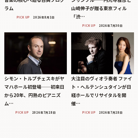
ラム
山崎伸子が贈る東京フィル
「渋…
PICK UP
2026年8月1日
PICK UP
2026年7月30日
シモン・トルプチェスキがヤ
大注目のヴィオラ奏者 ファイ
マハホール初登場──初来日
ト・ヘルテンシュタインが日
から20年、円熟のピアニズ
経ホールでリサイタルを開
ム…
催…
PICK UP
2026年7月28日
PICK UP
2026年7月28日