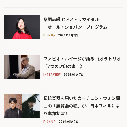
桑原志織 ピアノ・リサイタル
－オール・ショパン・プログラム－
Pick Up
2026年8月7日
ファビオ・ルイージが語る 《オラトリオ
「7つの封印の書」》
INTERVIEW
2026年8月7日
伝統楽器を用いたカーチュン・ウォン編
曲の「展覧会の絵」が、日本フィルによ
り本邦初演！
PICK UP
2026年8月7日