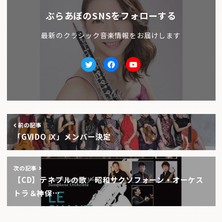
ぶらあぼのSNSをフォローする
最新のクラシック音楽情報をお届けします
Twitter
facebook
Youtube
前の記事
「GVIDO Ⅸ」メンバー決定
次の記事
【CD】テネブルの歌／昭和サクソフォーン・オーケス
トラ＆神保…