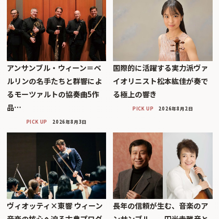
アンサンブル・ウィーン＝ベ
国際的に活躍する実力派ヴァ
ルリンの名手たちと群響によ
イオリニスト松本紘佳が奏で
るモーツァルトの協奏曲5作
る極上の響き
品…
PICK UP
2026年8月2日
PICK UP
2026年8月3日
ヴィオッティ×東響 ウィーン
長年の信頼が生む、音楽のア
音楽の核心へ迫る古典プログ
ンサンブル──円光寺雅彦と