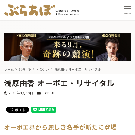
MENU
ホーム
記事一覧
PICK UP
浅原由香 オーボエ・リサイタル
浅原由香 オーボエ・リサイタル
投稿日
カテゴリー
2019年3月19日
PICK UP
オーボエ界から麗しき名手が新たに登場