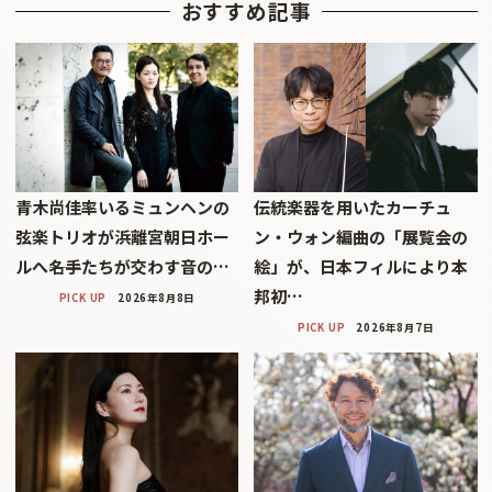
おすすめ記事
青木尚佳率いるミュンヘンの
伝統楽器を用いたカーチュ
弦楽トリオが浜離宮朝日ホー
ン・ウォン編曲の「展覧会の
ルへ――名手たちが交わす音の…
絵」が、日本フィルにより本
邦初…
PICK UP
2026年8月8日
PICK UP
2026年8月7日