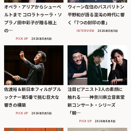
オペラ・アリアからシューベ
ウィーン在住のバスバリトン
ルトまで コロラトゥーラ・ソ
平野和が語る混沌の時代に響
プラノ田中彩子が贈る極上
く「7つの封印の書」
の…
INTERVIEW
2026年8月5日
PICK UP
2026年8月6日
佐渡裕＆新日本フィルがブル
注目ピアニスト3人の素顔に
ックナー第5番で挑む巨大な
触れる──神奈川県立音楽堂
響きの構築
新コンサート・シリーズ
「朝…
PICK UP
2026年8月5日
PICK UP
2026年8月4日