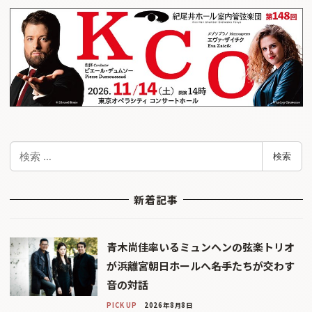
検
検索
索
新着記事
青木尚佳率いるミュンヘンの弦楽トリオ
が浜離宮朝日ホールへ――名手たちが交わす
音の対話
PICK UP
2026年8月8日