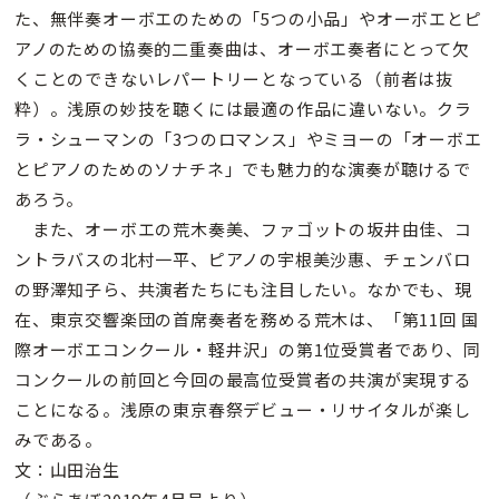
た、無伴奏オーボエのための「5つの小品」やオーボエとピ
アノのための協奏的二重奏曲は、オーボエ奏者にとって欠
くことのできないレパートリーとなっている（前者は抜
粋）。浅原の妙技を聴くには最適の作品に違いない。クラ
ラ・シューマンの「3つのロマンス」やミヨーの「オーボエ
とピアノのためのソナチネ」でも魅力的な演奏が聴けるで
あろう。
また、オーボエの荒木奏美、ファゴットの坂井由佳、コ
ントラバスの北村一平、ピアノの宇根美沙惠、チェンバロ
の野澤知子ら、共演者たちにも注目したい。なかでも、現
在、東京交響楽団の首席奏者を務める荒木は、「第11回 国
際オーボエコンクール・軽井沢」の第1位受賞者であり、同
コンクールの前回と今回の最高位受賞者の共演が実現する
ことになる。浅原の東京春祭デビュー・リサイタルが楽し
みである。
文：山田治生