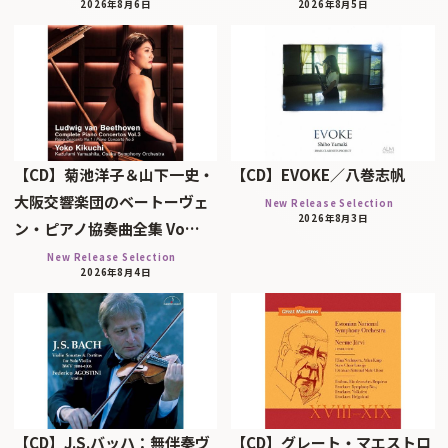
2026年8月6日
2026年8月5日
【CD】菊池洋子＆山下一史・
【CD】EVOKE／八巻志帆
大阪交響楽団のベートーヴェ
New Release Selection
2026年8月3日
ン・ピアノ協奏曲全集 Vo…
New Release Selection
2026年8月4日
【CD】J.S.バッハ：無伴奏ヴ
【CD】グレート・マエストロ