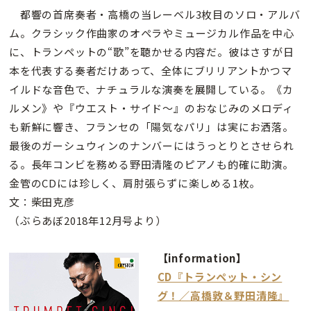
都響の首席奏者・高橋の当レーベル3枚目のソロ・アルバ
ム。クラシック作曲家のオペラやミュージカル作品を中心
に、トランペットの“歌”を聴かせる内容だ。彼はさすが日
本を代表する奏者だけあって、全体にブリリアントかつマ
イルドな音色で、ナチュラルな演奏を展開している。《カ
ルメン》や『ウエスト・サイド〜』のおなじみのメロディ
も新鮮に響き、フランセの「陽気なパリ」は実にお洒落。
最後のガーシュウィンのナンバーにはうっとりとさせられ
る。長年コンビを務める野田清隆のピアノも的確に助演。
金管のCDには珍しく、肩肘張らずに楽しめる1枚。
文：柴田克彦
（ぶらあぼ2018年12月号より）
【information】
CD『トランペット・シン
グ！／高橋敦＆野田清隆』