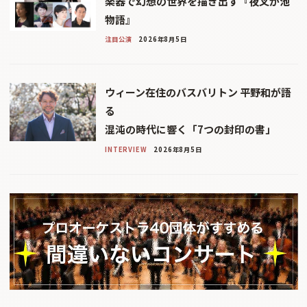
楽器で幻想の世界を描き出す『夜叉が池
物語』
注目公演
2026年8月5日
ウィーン在住のバスバリトン 平野和が語
る
混沌の時代に響く「7つの封印の書」
INTERVIEW
2026年8月5日