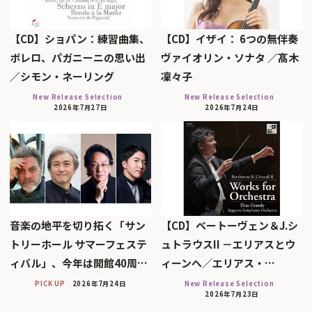
【CD】ショパン：練習曲集、
【CD】イザイ： 6つの無伴奏
ボレロ、パガニーニの思い出
ヴァイオリン・ソナタ ／髙木
／シモン・ネーリング
凜々子
New Release Selection
New Release Selection
2026年7月27日
2026年7月24日
音楽の地平を切り拓く「サン
【CD】ベートーヴェン＆J.シ
トリーホール サマーフェステ
ュトラウスII －エリアスとウ
ィバル」、今年は開館40周…
ィーンへ／エリアス・…
PICK UP
2026年7月24日
New Release Selection
2026年7月23日