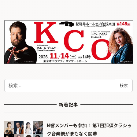
検
検索
索
新着記事
N響メンバーも参加！ 第7回那須クラシッ
ク音楽祭がまもなく開幕