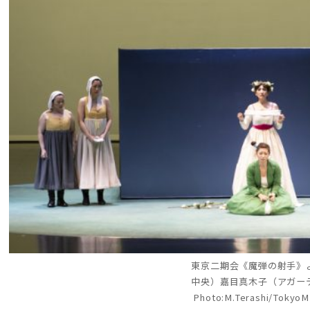
東京二期会《魔弾の射手》
中央）嘉目真木子（アガー
Photo:M.Terashi/Tokyo