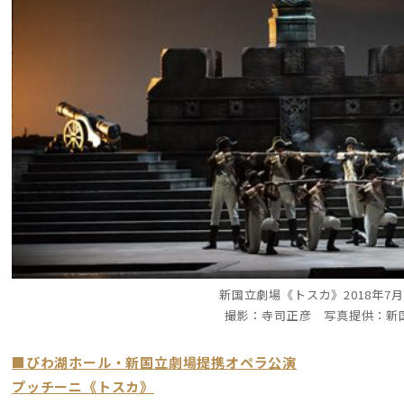
新国立劇場《トスカ》2018年7
撮影：寺司正彦 写真提供：新
■びわ湖ホール・新国立劇場提携オペラ公演
プッチーニ《トスカ》