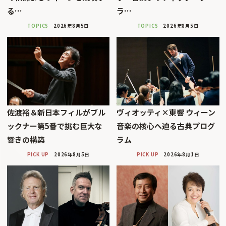
る…
ラ…
TOPICS
2026年8月5日
TOPICS
2026年8月5日
佐渡裕＆新日本フィルがブル
ヴィオッティ×東響 ウィーン
ックナー第5番で挑む巨大な
音楽の核心へ迫る古典プログ
響きの構築
ラム
PICK UP
2026年8月5日
PICK UP
2026年8月1日