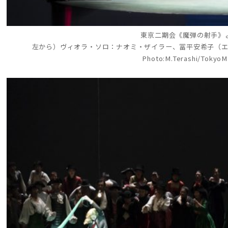
東京二期会《魔弾の射手》
左から）ヴィオラ・ソロ：ナオミ・ザイラー、冨平安希子（
Photo:M.Terashi/Tokyo