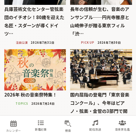
兵庫芸術文化センター管弦楽
長年の信頼が生む、音楽のア
団のイチオシ！80歳を迎えた
ンサンブル──円光寺雅彦と
名匠・スダーンが導くドイ
山崎伸子が贈る東京フィル
ツ…
「渋…
注目公演
2026年7月31日
PICK UP
2026年7月30日
2026年 秋の音楽祭特集！
国内屈指の登竜門「東京音楽
コンクール」、今年はピア
TOPICS
2026年7月24日
ノ・弦楽・金管の3部門で開
催！
PICK UP
2026年7月23日
新着記事
配信放送
音楽家名鑑
カレンダー
検索