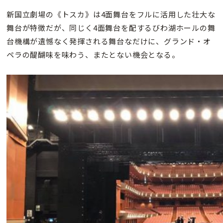
新国立劇場の《トスカ》は4面舞台をフルに活用した壮大な
舞台が特徴だが、同じく4面舞台を配するびわ湖ホールの舞
台機構が遺憾なく発揮される舞台なだけに、グランド・オ
ペラの醍醐味を味わう、またとない機会となる。