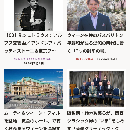
【CD】R.シュトラウス：アル
ウィーン在住のバスバリトン
プス交響曲／ アンドレア・バ
平野和が語る混沌の時代に響
ッティストーニ＆東京フ…
く「7つの封印の書」
New Release Selection
INTERVIEW
2026年8月5日
2026年8月6日
ムーティ＆ウィーン・フィル
阪哲朗・鈴木秀美らが、関西
を聖地「黄金のホール」で聴
クラシック界の“いま”をしめ
く秋深まるウィーンを満喫す
す「音楽クリティック・ク