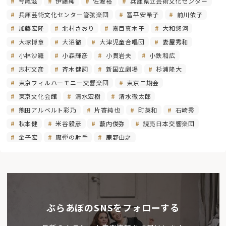
今尾滋
伊藤純
佐渡裕
兵庫県立芸術文化センター
兵庫芸術文化センター管弦楽団
冨平安希子
前川依子
加藤宏隆
北村さおり
嘉目真木子
大和悠河
大塚博章
大沼徹
大津児童合唱団
妻屋秀和
小林沙羅
小森輝彦
小貫岩夫
小鉄和広
志村文彦
斉木健詞
新国立劇場
杉浦隆大
東京フィルハーモニー交響楽団
東京二期会
東京文化会館
清水宏樹
清水徹太郎
熊田アルベルト彩乃
片寄純也
町英和
石崎秀
秋本健
米谷毅彦
藪内俊弥
読売日本交響楽団
金子宏
魔弾の射手
鹿野由之
ぶらあぼのSNSをフォローする