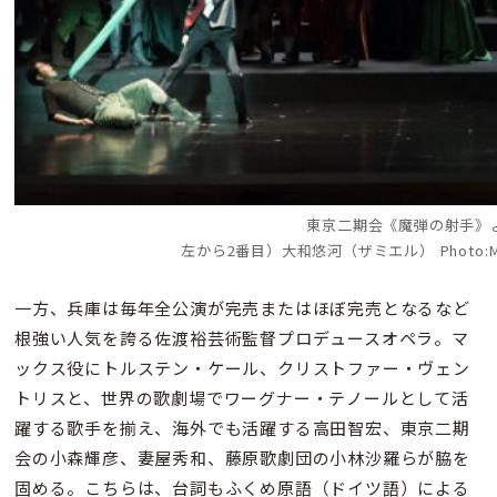
東京二期会《魔弾の射手》
左から2番目）大和悠河（ザミエル） Photo:M.Te
一方、兵庫は毎年全公演が完売またはほぼ完売となるなど
根強い人気を誇る佐渡裕芸術監督プロデュースオペラ。マ
ックス役にトルステン・ケール、クリストファー・ヴェン
トリスと、世界の歌劇場でワーグナー・テノールとして活
躍する歌手を揃え、海外でも活躍する高田智宏、東京二期
会の小森輝彦、妻屋秀和、藤原歌劇団の小林沙羅らが脇を
固める。こちらは、台詞もふくめ原語（ドイツ語）による