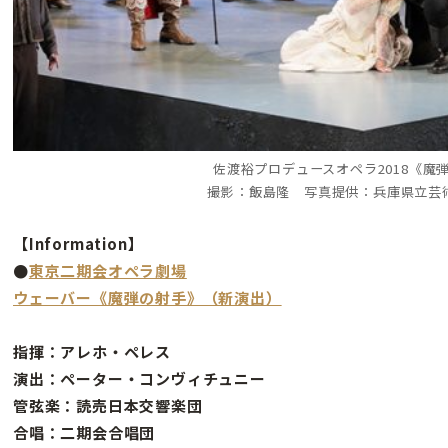
佐渡裕プロデュースオペラ2018《魔
撮影：飯島隆 写真提供：兵庫県立芸
【Information】
●
東京二期会オペラ劇場
ウェーバー《魔弾の射手》（新演出）
指揮：アレホ・ペレス
演出：ペーター・コンヴィチュニー
管弦楽：読売日本交響楽団
合唱：二期会合唱団