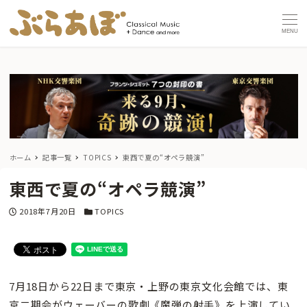
MENU
ホーム
記事一覧
TOPICS
東西で夏の“オペラ競演”
東西で夏の“オペラ競演”
投稿日
カテゴリー
2018年7月20日
TOPICS
7月18日から22日まで東京・上野の東京文化会館では、東
京二期会がウェーバーの歌劇《魔弾の射手》を上演してい