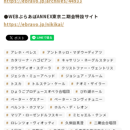
https://ebravo.jp/archives/44933
●WEBぶらあぼANNEX東京二期会特設サイト
https://ebravo.jp/nikikai/
アレホ・ペレス
アントネッロ・マダウ＝ディアツ
カタリーナ・ハゴピアン
キャサリン・ネーグルスタッド
クラウディオ・スグーラ
クリストファー・ヴェントリス
ジェシカ・ミューアヘッド
ジョシュア・ブルーム
トスカ
トルステン・ケール
ナオミ・ザイラー
ひょうごプロデュースオペラ合唱団
びわ湖ホール
ペーター・ゲスナー
ペーター・コンヴィチュニー
ベルント・ホフマン
ホルヘ・デ・レオン
マリア・ローゼンドルフスキー
ミヒャエル・テンメ
ロレンツォ・ヴィオッティ
久保田真澄
二期会合唱団