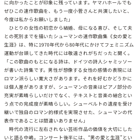
に向かったことが印象に残っています。ヤマハホールでも
ぜひこの連作歌曲を、もう一度小菅さんと共演したいと、
今度は私からお願いしました」
ひとりの女性の初恋から結婚、母になる喜び、そして夫
との死別までを描いたシューマンの連作歌曲集《女の愛と
生涯》は、特に1970年代から80年代にかけてフェミニズム
運動が台頭してきた時代には敬遠されがちだったと聞く。
「この歌曲のもとになる詩は、ドイツの詩人シャミッソー
が書いた詩集です。男性が想像する女性の感情の表現には
ロマン派らしい寛大さがあります。それを好むかどうかに
は個人差がありますが、シューマンの音楽はピアノ部分の
充実が素晴らしいだけでなく、テキストと音楽の結合とい
う点での完成度が素晴らしい。シューベルトの遺産を受け
継いで独自のロマン的様式を実現させた、シューマンの代
表作であることは間違いありません」
時代の流行に左右されない芸術作品の価値を大切にした
いと語る中嶋。コンサート後半には、“男の愛と生涯”とい