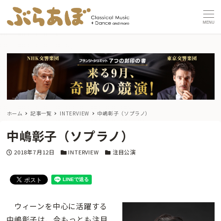
MENU
ホーム
記事一覧
INTERVIEW
中嶋彰子（ソプラノ）
中嶋彰子（ソプラノ）
投稿日
カテゴリー
カテゴリー
2018年7月12日
INTERVIEW
注目公演
ウィーンを中心に活躍する
中嶋彰子は、今もっとも注目