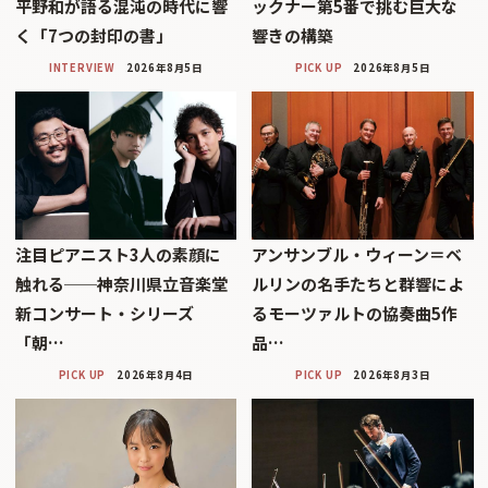
平野和が語る混沌の時代に響
ックナー第5番で挑む巨大な
く「7つの封印の書」
響きの構築
INTERVIEW
2026年8月5日
PICK UP
2026年8月5日
注目ピアニスト3人の素顔に
アンサンブル・ウィーン＝ベ
触れる──神奈川県立音楽堂
ルリンの名手たちと群響によ
新コンサート・シリーズ
るモーツァルトの協奏曲5作
「朝…
品…
PICK UP
2026年8月4日
PICK UP
2026年8月3日