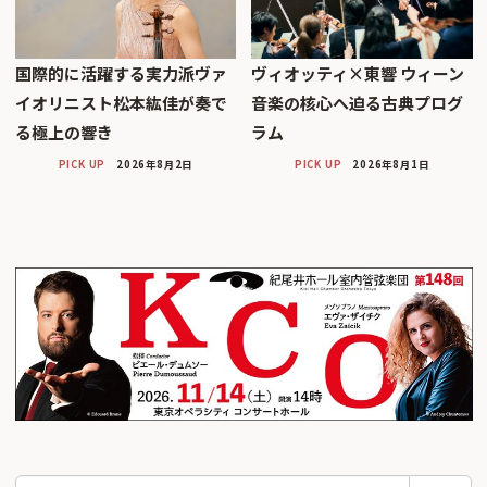
国際的に活躍する実力派ヴァ
ヴィオッティ×東響 ウィーン
イオリニスト松本紘佳が奏で
音楽の核心へ迫る古典プログ
る極上の響き
ラム
PICK UP
2026年8月2日
PICK UP
2026年8月1日
検