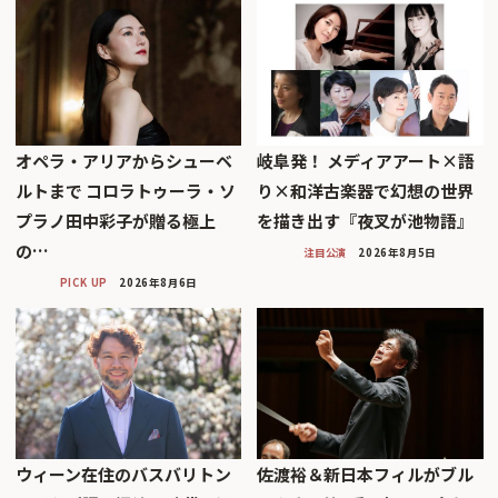
オペラ・アリアからシューベ
岐阜発！ メディアアート×語
ルトまで コロラトゥーラ・ソ
り×和洋古楽器で幻想の世界
プラノ田中彩子が贈る極上
を描き出す『夜叉が池物語』
の…
注目公演
2026年8月5日
PICK UP
2026年8月6日
ウィーン在住のバスバリトン
佐渡裕＆新日本フィルがブル