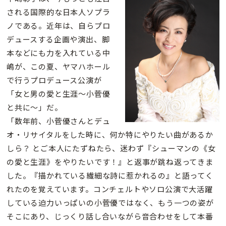
される国際的な日本人ソプラ
ノである。近年は、自らプロ
デュースする企画や演出、脚
本などにも力を入れている中
嶋が、この夏、ヤマハホール
で行うプロデュース公演が
「女と男の愛と生涯〜小菅優
と共に〜」だ。
「数年前、小菅優さんとデュ
オ・リサイタルをした時に、何か特にやりたい曲があるか
しら？ とご本人にたずねたら、迷わず『シューマンの《女
の愛と生涯》をやりたいです！』と返事が跳ね返ってきま
した。『描かれている繊細な詩に惹かれるの』と語ってく
れたのを覚えています。コンチェルトやソロ公演で大活躍
している迫力いっぱいの小菅優ではなく、もう一つの姿が
そこにあり、じっくり話し合いながら音合わせをして本番