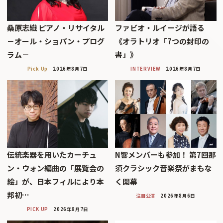
桑原志織 ピアノ・リサイタル
ファビオ・ルイージが語る
－オール・ショパン・プログ
《オラトリオ「7つの封印の
ラム－
書」》
Pick Up
2026年8月7日
INTERVIEW
2026年8月7日
伝統楽器を用いたカーチュ
N響メンバーも参加！ 第7回那
ン・ウォン編曲の「展覧会の
須クラシック音楽祭がまもな
絵」が、日本フィルにより本
く開幕
邦初…
注目公演
2026年8月6日
PICK UP
2026年8月7日