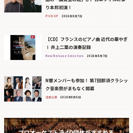
り本邦初演！
PICK UP
2026年8月7日
【CD】フランスのピアノ曲 近代の華やぎ
Ⅰ 井上二葉の演奏記録
New Release Selection
2026年8月7日
N響メンバーも参加！ 第7回那須クラシッ
ク音楽祭がまもなく開幕
注目公演
2026年8月6日