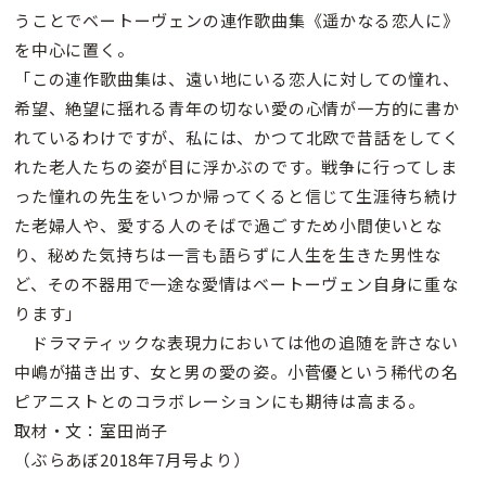
うことでベートーヴェンの連作歌曲集《遥かなる恋人に》
を中心に置く。
「この連作歌曲集は、遠い地にいる恋人に対しての憧れ、
希望、絶望に揺れる青年の切ない愛の心情が一方的に書か
れているわけですが、私には、かつて北欧で昔話をしてく
れた老人たちの姿が目に浮かぶのです。戦争に行ってしま
った憧れの先生をいつか帰ってくると信じて生涯待ち続け
た老婦人や、愛する人のそばで過ごすため小間使いとな
り、秘めた気持ちは一言も語らずに人生を生きた男性な
ど、その不器用で一途な愛情はベートーヴェン自身に重な
ります」
ドラマティックな表現力においては他の追随を許さない
中嶋が描き出す、女と男の愛の姿。小菅優という稀代の名
ピアニストとのコラボレーションにも期待は高まる。
取材・文：室田尚子
（ぶらあぼ2018年7月号より）