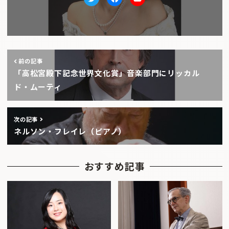
Twitter
facebook
Youtube
前の記事
「高松宮殿下記念世界文化賞」音楽部門にリッカル
ド・ムーティ
次の記事
ネルソン・フレイレ（ピアノ）
おすすめ記事