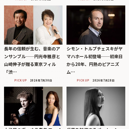
長年の信頼が生む、音楽のア
シモン・トルプチェスキがヤ
ンサンブル──円光寺雅彦と
マハホール初登場──初来日
山崎伸子が贈る東京フィル
から20年、円熟のピアニズ
「渋…
ム…
PICK UP
2026年7月30日
PICK UP
2026年7月28日