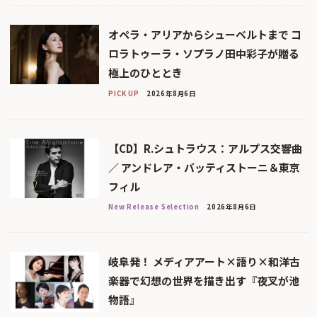
オペラ・アリアからシューベルトまで コ
ロラトゥーラ・ソプラノ田中彩子が贈る
極上のひととき
PICK UP
2026年8月6日
【CD】R.シュトラウス：アルプス交響曲
／ アンドレア・バッティストーニ＆東京
フィル
New Release Selection
2026年8月6日
岐阜発！ メディアアート×語り×和洋古
楽器で幻想の世界を描き出す『夜叉が池
物語』