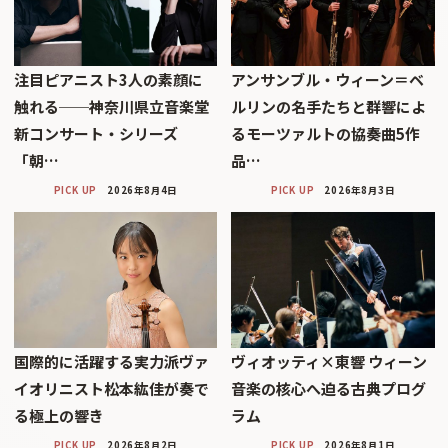
注目ピアニスト3人の素顔に
アンサンブル・ウィーン＝ベ
触れる──神奈川県立音楽堂
ルリンの名手たちと群響によ
新コンサート・シリーズ
るモーツァルトの協奏曲5作
「朝…
品…
PICK UP
2026年8月4日
PICK UP
2026年8月3日
国際的に活躍する実力派ヴァ
ヴィオッティ×東響 ウィーン
イオリニスト松本紘佳が奏で
音楽の核心へ迫る古典プログ
る極上の響き
ラム
PICK UP
2026年8月2日
PICK UP
2026年8月1日