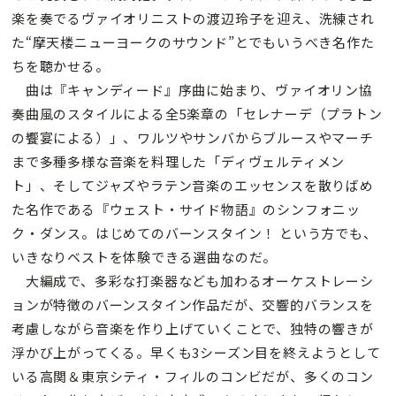
楽を奏でるヴァイオリニストの渡辺玲子を迎え、洗練され
た“摩天楼ニューヨークのサウンド”とでもいうべき名作た
ちを聴かせる。
曲は『キャンディード』序曲に始まり、ヴァイオリン協
奏曲風のスタイルによる全5楽章の「セレナーデ（プラトン
の饗宴による）」、ワルツやサンバからブルースやマーチ
まで多種多様な音楽を料理した「ディヴェルティメン
ト」、そしてジャズやラテン音楽のエッセンスを散りばめ
た名作である『ウェスト・サイド物語』のシンフォニッ
ク・ダンス。はじめてのバーンスタイン！ という方でも、
いきなりベストを体験できる選曲なのだ。
大編成で、多彩な打楽器なども加わるオーケストレーシ
ョンが特徴のバーンスタイン作品だが、交響的バランスを
考慮しながら音楽を作り上げていくことで、独特の響きが
浮かび上がってくる。早くも3シーズン目を終えようとして
いる高関＆東京シティ・フィルのコンビだが、多くのコン