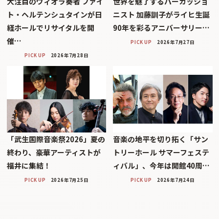
大注目のヴィオラ奏者 ファイ
世界を魅了するパーカッショ
ト・ヘルテンシュタインが日
ニスト 加藤訓子がライヒ生誕
経ホールでリサイタルを開
90年を彩るアニバーサリー…
催…
PICK UP
2026年7月27日
PICK UP
2026年7月28日
「武生国際音楽祭2026」――夏の
音楽の地平を切り拓く「サン
終わり、豪華アーティストが
トリーホール サマーフェステ
福井に集結！
ィバル」、今年は開館40周…
PICK UP
2026年7月25日
PICK UP
2026年7月24日