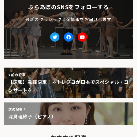
ぶらあぼのSNSをフォローする
最新のクラシック音楽情報をお届けします
Twitter
facebook
Youtube
前の記事
【速報】急遽決定！ネトレプコが日本でスペシャル・コ
ンサートを…
次の記事
深貝理紗子（ピアノ）