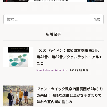
検
検索
索
新着記事
【CD】ハイドン：弦楽四重奏曲 第1番、
第41番、第82番／クァルテット・アルモ
ニコ
New Release Selection
2026年8月10日
ヴァン・カイック弦楽四重奏団が2年ぶり
の来日！ 明晰な造形と温かな手ざわりで
味わう室内楽の愉しみ