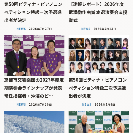
第50回ピティナ・ピアノコン
【速報レポート】2026年度
ペティション特級三次予選進
武満徹作曲賞 本選演奏会＆授
出者が決定
賞式
NEWS
2026年7月27日
NEWS
2026年7月13日
京都市交響楽団の2027年度定
第50回ピティナ・ピアノコン
期演奏会ラインナップが発表――
ペティション特級二次予選進
常任指揮者・沖澤のど…
出者が決定
NEWS
2026年7月10日
NEWS
2026年7月9日