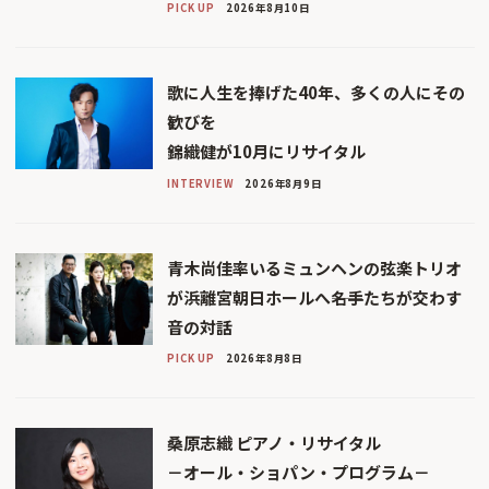
PICK UP
2026年8月10日
歌に人生を捧げた40年、多くの人にその
歓びを
錦織健が10月にリサイタル
INTERVIEW
2026年8月9日
青木尚佳率いるミュンヘンの弦楽トリオ
が浜離宮朝日ホールへ――名手たちが交わす
音の対話
PICK UP
2026年8月8日
桑原志織 ピアノ・リサイタル
－オール・ショパン・プログラム－