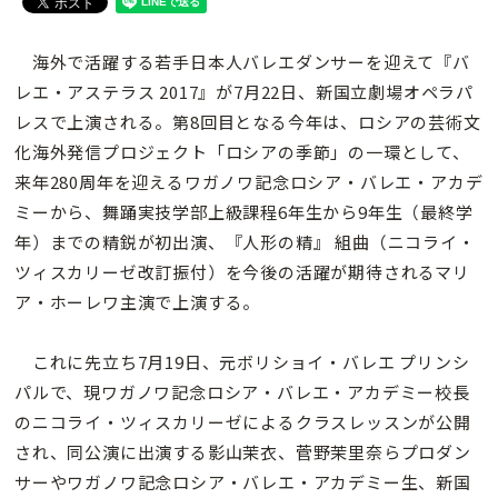
海外で活躍する若手日本人バレエダンサーを迎えて『バ
レエ・アステラス 2017』が7月22日、新国立劇場オペラパ
レスで上演される。第8回目となる今年は、ロシアの芸術文
化海外発信プロジェクト「ロシアの季節」の一環として、
来年280周年を迎えるワガノワ記念ロシア・バレエ・アカデ
ミーから、舞踊実技学部上級課程6年生から9年生（最終学
年）までの精鋭が初出演、『人形の精』 組曲（ニコライ・
ツィスカリーゼ改訂振付）を今後の活躍が期待されるマリ
ア・ホーレワ主演で上演する。
これに先立ち7月19日、元ボリショイ・バレエ プリンシ
パルで、現ワガノワ記念ロシア・バレエ・アカデミー校長
のニコライ・ツィスカリーゼによるクラスレッスンが公開
され、同公演に出演する影山茉衣、菅野茉里奈らプロダン
サーやワガノワ記念ロシア・バレエ・アカデミー生、新国