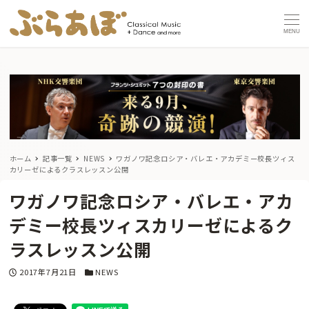
MENU
ホーム
記事一覧
NEWS
ワガノワ記念ロシア・バレエ・アカデミー校長ツィス
カリーゼによるクラスレッスン公開
ワガノワ記念ロシア・バレエ・アカ
デミー校長ツィスカリーゼによるク
ラスレッスン公開
投稿日
カテゴリー
2017年7月21日
NEWS