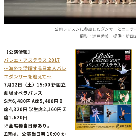
公開レッスンに参加したダンサーとニコラ
撮影：瀬戸秀美 提供：新国
【公演情報】
バレエ・アステラス 2017
〜海外で活躍する日本人バレ
エダンサーを迎えて〜
7月22日（土）15:00 新国立
劇場オペラパレス
S席6,480円 A席5,400円 B
席4,320円 学生席2,160円 Z
席1,620円
※全席種当日券あり。
Z席は、公演当日朝 10:00 か