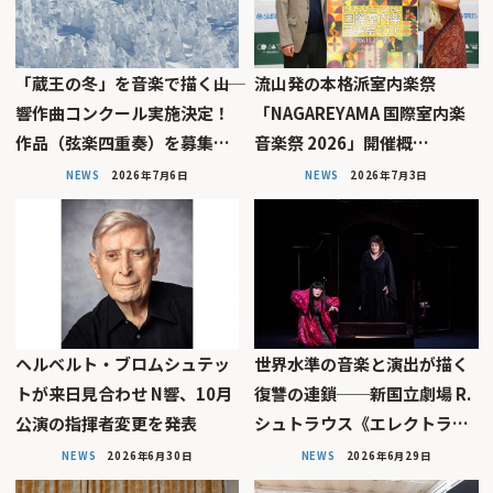
「蔵王の冬」を音楽で描く――山
流山発の本格派室内楽祭
響作曲コンクール実施決定！
「NAGAREYAMA 国際室内楽
作品（弦楽四重奏）を募集…
音楽祭 2026」開催概…
NEWS
2026年7月6日
NEWS
2026年7月3日
ヘルベルト・ブロムシュテッ
世界水準の音楽と演出が描く
トが来日見合わせ N響、10月
復讐の連鎖──新国立劇場 R.
公演の指揮者変更を発表
シュトラウス《エレクトラ…
NEWS
2026年6月30日
NEWS
2026年6月29日