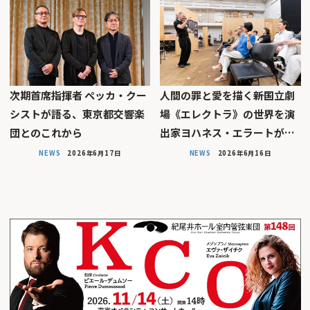
次期首席指揮者 ペッカ・クー
人間の罪と愛を描く――新国立劇
シストが語る、東京都交響楽
場《エレクトラ》の世界を演
団とのこれから
出家ヨハネス・エラートが…
NEWS
2026年6月17日
NEWS
2026年6月16日