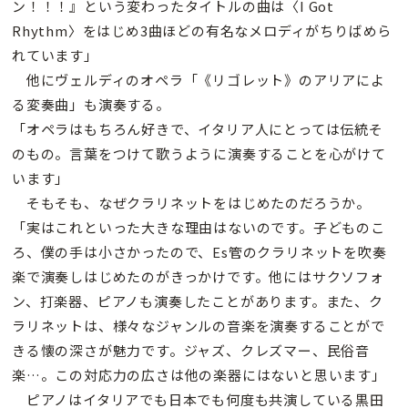
ン！！！』という変わったタイトルの曲は〈I Got
Rhythm〉をはじめ3曲ほどの有名なメロディがちりばめら
れています」
他にヴェルディのオペラ「《リゴレット》のアリアによ
る変奏曲」も演奏する。
「オペラはもちろん好きで、イタリア人にとっては伝統そ
のもの。言葉をつけて歌うように演奏することを心がけて
います」
そもそも、なぜクラリネットをはじめたのだろうか。
「実はこれといった大きな理由はないのです。子どものこ
ろ、僕の手は小さかったので、Es管のクラリネットを吹奏
楽で演奏しはじめたのがきっかけです。他にはサクソフォ
ン、打楽器、ピアノも演奏したことがあります。また、ク
ラリネットは、様々なジャンルの音楽を演奏することがで
きる懐の深さが魅力です。ジャズ、クレズマー、民俗音
楽…。この対応力の広さは他の楽器にはないと思います」
ピアノはイタリアでも日本でも何度も共演している黒田