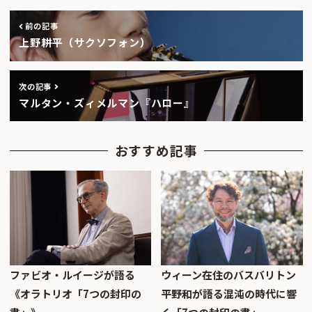
前の記事
上野耕平（サクソフォン）
次の記事
マルタン・ズィメルマン『ハロー』
おすすめ記事
ファビオ・ルイージが語る
ウィーン在住のバスバリトン
《オラトリオ「7つの封印の
平野和が語る混沌の時代に響