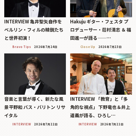
INTERVIEW 亀井聖矢――自作を
Hakuju ギター・フェスタ プ
ベルリン・フィルの精鋭たち
ロデューサー・荘村清志 ＆ 福
と世界初演！
田進一が語る——…
Bravo Tips
2026年7月24日
Close Up
2026年7月23日
音楽と言葉が導く、新たな風
INTERVIEW 「教育」と「多
景平野和 バス・バリトン リサ
角的な視点」 下野竜也＆井上
イタル
道義が語る、ひろし…
INTERVIEW
2026年7月22日
INTERVIEW
2026年7月21日