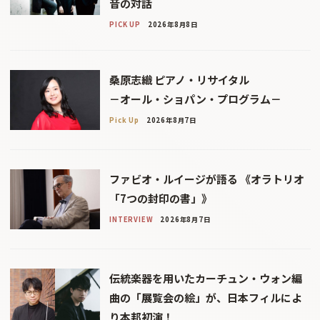
音の対話
PICK UP
2026年8月8日
桑原志織 ピアノ・リサイタル
－オール・ショパン・プログラム－
Pick Up
2026年8月7日
ファビオ・ルイージが語る 《オラトリオ
「7つの封印の書」》
INTERVIEW
2026年8月7日
伝統楽器を用いたカーチュン・ウォン編
曲の「展覧会の絵」が、日本フィルによ
り本邦初演！