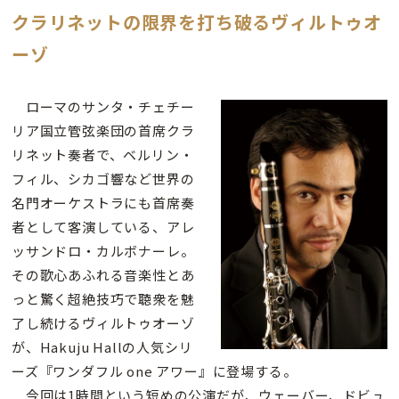
クラリネットの限界を打ち破るヴィルトゥオ
ーゾ
ローマのサンタ・チェチー
リア国立管弦楽団の首席クラ
リネット奏者で、ベルリン・
フィル、シカゴ響など世界の
名門オーケストラにも首席奏
者として客演している、アレ
ッサンドロ・カルボナーレ。
その歌心あふれる音楽性とあ
っと驚く超絶技巧で聴衆を魅
了し続けるヴィルトゥオーゾ
が、Hakuju Hallの人気シリ
ーズ『ワンダフル one アワー』に登場する。
今回は1時間という短めの公演だが、ウェーバー、ドビュ