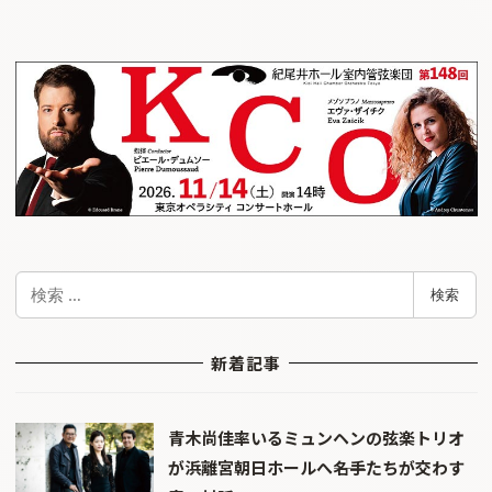
検
検索
索
新着記事
青木尚佳率いるミュンヘンの弦楽トリオ
が浜離宮朝日ホールへ――名手たちが交わす