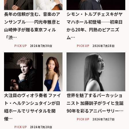
長年の信頼が生む、音楽のア
シモン・トルプチェスキがヤ
ンサンブル──円光寺雅彦と
マハホール初登場──初来日
山崎伸子が贈る東京フィル
から20年、円熟のピアニズ
「渋…
ム…
PICK UP
2026年7月30日
PICK UP
2026年7月28日
大注目のヴィオラ奏者 ファイ
世界を魅了するパーカッショ
ト・ヘルテンシュタインが日
ニスト 加藤訓子がライヒ生誕
経ホールでリサイタルを開
90年を彩るアニバーサリー…
催…
PICK UP
2026年7月27日
PICK UP
2026年7月28日