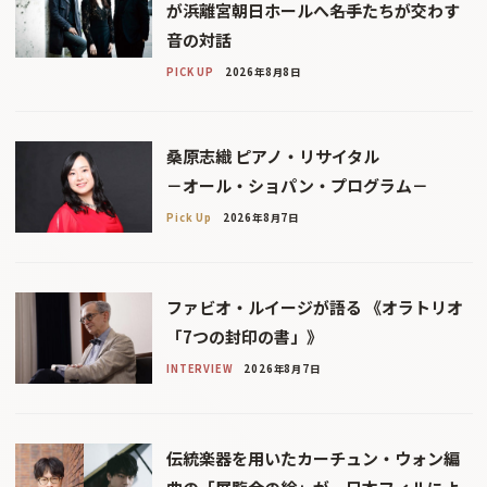
が浜離宮朝日ホールへ――名手たちが交わす
音の対話
PICK UP
2026年8月8日
桑原志織 ピアノ・リサイタル
－オール・ショパン・プログラム－
Pick Up
2026年8月7日
ファビオ・ルイージが語る 《オラトリオ
「7つの封印の書」》
INTERVIEW
2026年8月7日
伝統楽器を用いたカーチュン・ウォン編