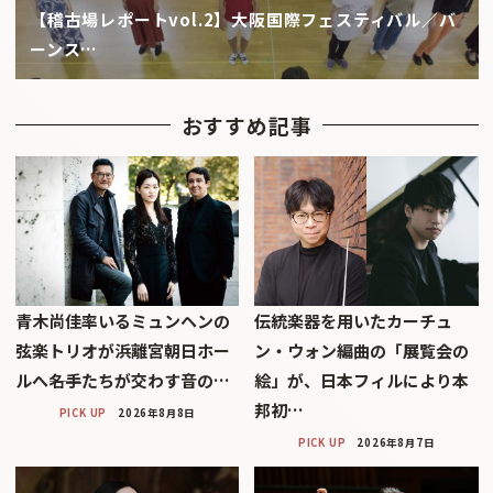
【稽古場レポートvol.2】大阪国際フェスティバル／バ
ーンス…
おすすめ記事
青木尚佳率いるミュンヘンの
伝統楽器を用いたカーチュ
弦楽トリオが浜離宮朝日ホー
ン・ウォン編曲の「展覧会の
ルへ――名手たちが交わす音の…
絵」が、日本フィルにより本
邦初…
PICK UP
2026年8月8日
PICK UP
2026年8月7日