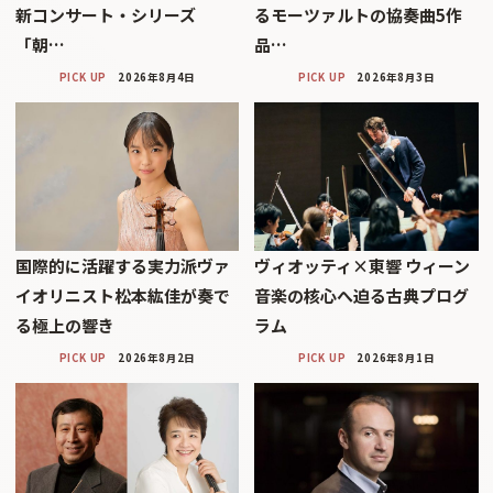
新コンサート・シリーズ
るモーツァルトの協奏曲5作
「朝…
品…
PICK UP
2026年8月4日
PICK UP
2026年8月3日
国際的に活躍する実力派ヴァ
ヴィオッティ×東響 ウィーン
イオリニスト松本紘佳が奏で
音楽の核心へ迫る古典プログ
る極上の響き
ラム
PICK UP
2026年8月2日
PICK UP
2026年8月1日