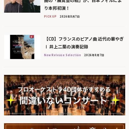
曲の「展覧会の絵」が、日本フィルによ
り本邦初演！
PICK UP
2026年8月7日
【CD】フランスのピアノ曲 近代の華やぎ
Ⅰ 井上二葉の演奏記録
New Release Selection
2026年8月7日