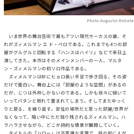
Photo:Augustin Rebet
いま世界の舞台芸術で最もアツい現代サーカスの雄、そ
れがズィメルマン エ ド・ペロである。これまでも4つの部
屋がグルグルと回転する『ハンスはハイリ』などで来日上
演してきた。本作はそのメインメンバーの一人、マルタ
ン・ズィメルマンの初ソロ作品である。
ズィメルマンは妙にヒョロ長い手足で歩き回る、その姿
だけで面白い。舞台上には「部屋のような空間」があるの
だが、じつは外枠しかないのである。しかも徐々に傾いて
いってパタンと倒れて畳まれてしまう。そしてまたゆっく
りと戻る、を繰り返す。安住の場所だと思った部屋/世界が
なくなって、暗い中にただ独り残されるズィメルマン。ハ
ラハラさせながら、どこか詩的な情景が展開していく。
タイトルの『ハロー』は不思議な言葉で、目の前に人が