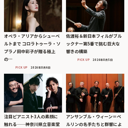
オペラ・アリアからシューベ
佐渡裕＆新日本フィルがブル
ルトまで コロラトゥーラ・ソ
ックナー第5番で挑む巨大な
プラノ田中彩子が贈る極上
響きの構築
の…
PICK UP
2026年8月5日
PICK UP
2026年8月6日
注目ピアニスト3人の素顔に
アンサンブル・ウィーン＝ベ
触れる──神奈川県立音楽堂
ルリンの名手たちと群響によ