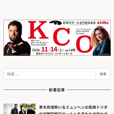
検
検索
索
新着記事
青木尚佳率いるミュンヘンの弦楽トリオ
が浜離宮朝日ホールへ――名手たちが交わす