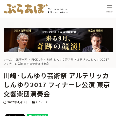
MENU
ホーム
記事一覧
PICK UP
川崎･しんゆり芸術祭 アルテリッカしんゆり2017
フィナーレ公演 東京交響楽団演奏会
川崎･しんゆり芸術祭 アルテリッカ
しんゆり2017 フィナーレ公演 東京
交響楽団演奏会
投稿日
カテゴリー
2017年4月14日
PICK UP