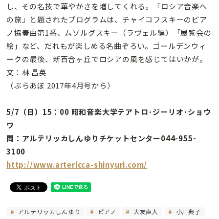
し、その名技で華やかさを増してくれる。「ロシア音楽へ
の旅」と題されたプログラムは、チャイコフスキーのピア
ノ協奏曲第1番、ムソルグスキー（ラヴェル編）「展覧会の
絵」など、だれもが楽しめる名曲ぞろい。ゴールデンウィ
ークの最後、新百合ヶ丘でロシアの風を感じてはいかが。
文：林 昌英
（ぶらあぼ 2017年4月号から）
5/7（日）15：00 昭和音楽大学テアトロ･ジーリオ･ショウ
ワ
問：アルテリッカしんゆりチケットセンター044-955-
3100
http://www.artericca-shinyuri.com/
アルテリッカしんゆり
ピアノ
大友直人
小川典子