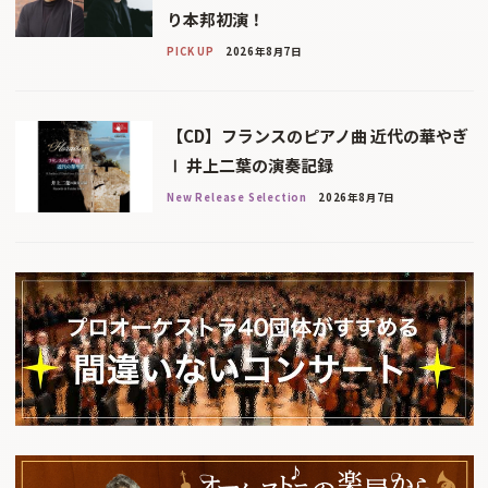
り本邦初演！
PICK UP
2026年8月7日
【CD】フランスのピアノ曲 近代の華やぎ
Ⅰ 井上二葉の演奏記録
New Release Selection
2026年8月7日