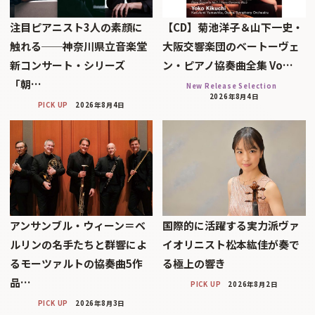
注目ピアニスト3人の素顔に
【CD】菊池洋子＆山下一史・
触れる──神奈川県立音楽堂
大阪交響楽団のベートーヴェ
新コンサート・シリーズ
ン・ピアノ協奏曲全集 Vo…
「朝…
New Release Selection
2026年8月4日
PICK UP
2026年8月4日
アンサンブル・ウィーン＝ベ
国際的に活躍する実力派ヴァ
ルリンの名手たちと群響によ
イオリニスト松本紘佳が奏で
るモーツァルトの協奏曲5作
る極上の響き
品…
PICK UP
2026年8月2日
PICK UP
2026年8月3日