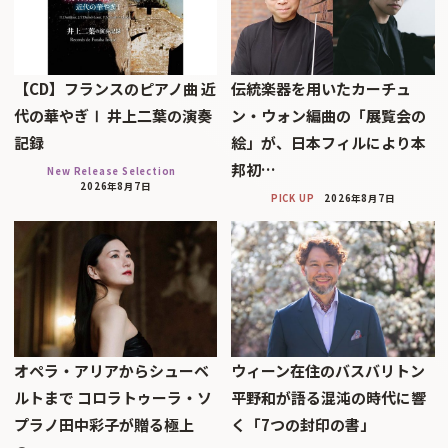
【CD】フランスのピアノ曲 近
伝統楽器を用いたカーチュ
代の華やぎⅠ 井上二葉の演奏
ン・ウォン編曲の「展覧会の
記録
絵」が、日本フィルにより本
邦初…
New Release Selection
2026年8月7日
PICK UP
2026年8月7日
オペラ・アリアからシューベ
ウィーン在住のバスバリトン
ルトまで コロラトゥーラ・ソ
平野和が語る混沌の時代に響
プラノ田中彩子が贈る極上
く「7つの封印の書」