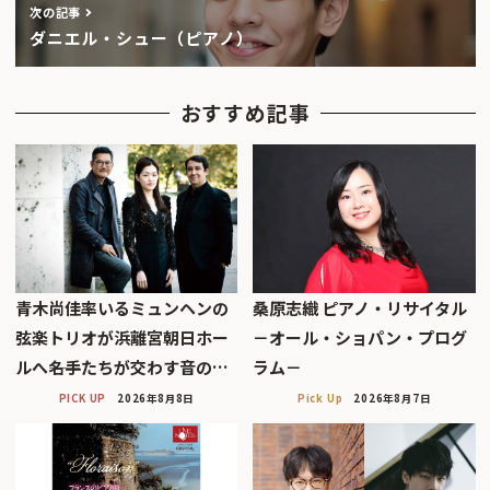
次の記事
ダニエル・シュー（ピアノ）
おすすめ記事
青木尚佳率いるミュンヘンの
桑原志織 ピアノ・リサイタル
弦楽トリオが浜離宮朝日ホー
－オール・ショパン・プログ
ルへ――名手たちが交わす音の…
ラム－
PICK UP
2026年8月8日
Pick Up
2026年8月7日