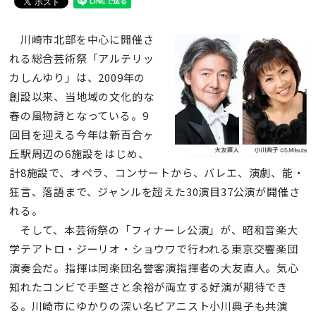
川崎市北部を中心に開催さ
れる総合芸術祭「アルテリッ
カしんゆり」は、2009年の
創設以来、当地域の文化的な
春の風物詩となっている。9
回目を迎える今年は新百合ヶ
丘駅周辺の6施設をはじめ、
計8施設で、オペラ、コンサートから、バレエ、演劇、能・
狂言、落語まで、ジャンルを超えた30演目37公演が開催さ
れる。
そして、本芸術祭の「フィナーレ公演」が、昭和音楽大
学テアトロ・ジーリオ・ショウワで行われる東京交響楽団
演奏会だ。指揮は同楽団名誉客演指揮者の大友直人。気心
知れたコンビで手堅さと余裕が両立する好演が期待でき
る。川崎市にゆかりの深い名ピアニスト小川典子も共演