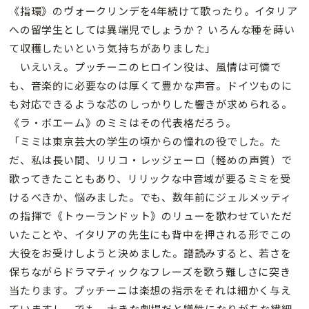
《指環》のヴォークリンデを4年続けて歌ったり。イタリア
への留学生としては異端児でしょうか？ いろんな種を蒔い
て収穫したいという気持ちがありました」
いえいえ。プッチーニのヒロイン役は、風情は可憐で
も、音楽的に必要なのは厚くて豊かな声音。ドイツものに
も対応できるような芯のしっかりした響きが求められる。
《ラ・ボエーム》のミミはその代表格だろう。
「ミミは東京芸大の学生の頃からの憧れの役でした。た
だ、私は長い間、リリコ・レッジェーロ（軽めの声質）で
歌ってきたこともあり、リリックな中音域が要るミミを受
けるべきか、悩みました。でも、数年前にジェルメッティ
の指揮で《トゥーランドット》のリューを歌わせていただ
いたことや、イタリアの先生にも背中を押される形でこの
大役をお受けしようと決めました。譜読みすると、若さを
保ちながらドラマティックなフレーズを歌う難しさに突き
当たります。プッチーニは楽想の指示をそれは細かく与え
ていますし。でも、大きな劇場だと犠牲になりがちな繊細