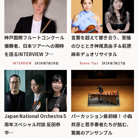
神戸国際フルートコンクール
言葉を超えて響き合う、至福
優勝者、日本ツアーへの期待
のひととき神尾真由子＆萩原
を語るINTERVIEW フ…
麻未デュオリサイタル
INTERVIEW
2026年7月28日
Bravo Tips
2026年7月27日
Japan National Orchestra 5
パーカッション最前線！ 小森
周年スペシャル対談 反田恭
邦彦と若手奏者たちが挑む、
平…
驚異のアンサンブル