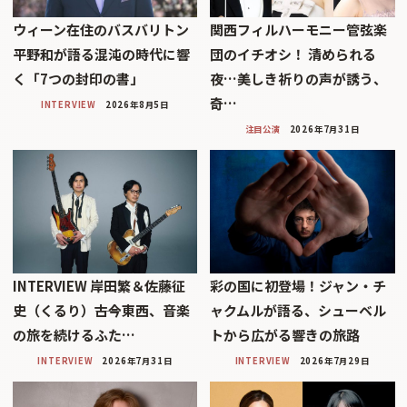
ウィーン在住のバスバリトン
関西フィルハーモニー管弦楽
平野和が語る混沌の時代に響
団のイチオシ！ 清められる
く「7つの封印の書」
夜…美しき祈りの声が誘う、
奇…
INTERVIEW
2026年8月5日
注目公演
2026年7月31日
INTERVIEW 岸田繁＆佐藤征
彩の国に初登場！ジャン・チ
史（くるり）――古今東西、音楽
ャクムルが語る、シューベル
の旅を続けるふた…
トから広がる響きの旅路
INTERVIEW
2026年7月31日
INTERVIEW
2026年7月29日