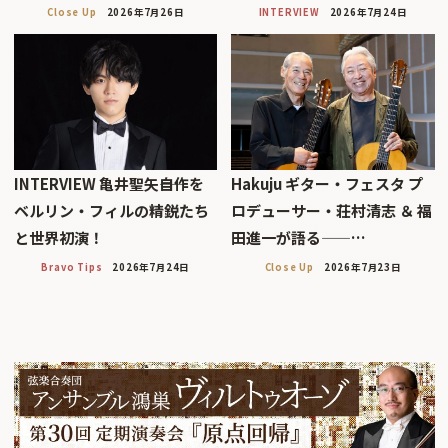
Close Up
2026年7月26日
INTERVIEW
2026年7月24日
INTERVIEW 亀井聖矢――自作を
Hakuju ギター・フェスタ プ
ベルリン・フィルの精鋭たち
ロデューサー・荘村清志 ＆ 福
と世界初演！
田進一が語る——…
Bravo Tips
2026年7月24日
Close Up
2026年7月23日