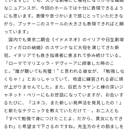
なニュアンスが、今回のホールでは十分に表現できるよう
にも思います。表情や息づかいまで感じとっていただきな
がら、プッチーニのスケールの大きさも表現できればと願
っています」
国内でも東京二期会《イドメネオ》のイリアや日生劇場
《フィガロの結婚》のスザンナなど大役を演じてきた新
垣。イタリアでも良き指導者に恵まれて歩み続けている。
「ローマでマリエッラ・デヴィーアに師事した時のこ
と。“誰が聴いても完璧！” と思われる彼女が、『勉強しな
くちゃ！』とおっしゃっていて、地道に練習される姿に頭
が上がりませんでした。また、巨匠カラヤンと縁の深いジ
ャネット・ペリーにもお世話になっていますが、お会いす
るたびに、『ユキコ、また新しい発声法を発見したの！』
と新たなテクニックを教えていただけて…。お二人とも
『すべて勉強で身につけたことよ、だから、貴女にもでき
るわ』と希望まで下さるのですね。先生方のその励ましを