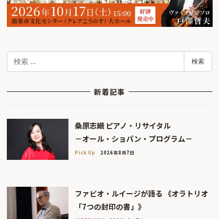
検
検索
索
新着記事
桑原志織 ピアノ・リサイタル
－オール・ショパン・プログラム－
Pick Up
2026年8月7日
ファビオ・ルイージが語る 《オラトリオ
「7つの封印の書」》