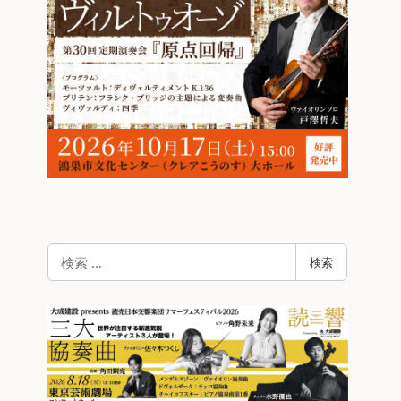
検
検索
索