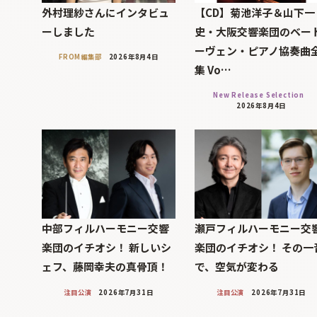
外村理紗さんにインタビュ
【CD】菊池洋子＆山下一
ーしました
史・大阪交響楽団のベー
ーヴェン・ピアノ協奏曲
FROM編集部
2026年8月4日
集 Vo…
New Release Selection
2026年8月4日
中部フィルハーモニー交響
瀬戸フィルハーモニー交
楽団のイチオシ！ 新しいシ
楽団のイチオシ！ その一
ェフ、藤岡幸夫の真骨頂！
で、空気が変わる
注目公演
2026年7月31日
注目公演
2026年7月31日