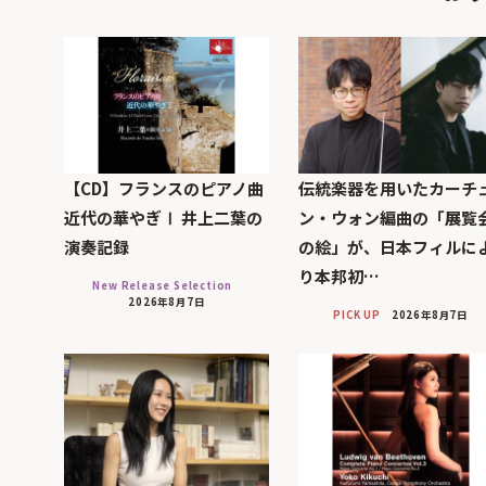
【CD】フランスのピアノ曲
伝統楽器を用いたカーチ
近代の華やぎⅠ 井上二葉の
ン・ウォン編曲の「展覧
演奏記録
の絵」が、日本フィルに
り本邦初…
New Release Selection
2026年8月7日
PICK UP
2026年8月7日