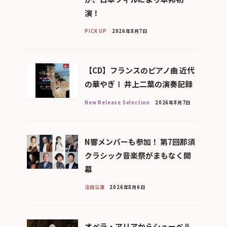
演！
PICK UP
2026年8月7日
【CD】フランスのピアノ曲 近代
の華やぎⅠ 井上二葉の演奏記録
New Release Selection
2026年8月7日
N響メンバーも参加！ 第7回那須
クラシック音楽祭がまもなく開
幕
注目公演
2026年8月6日
オペラ・アリアからシューベル