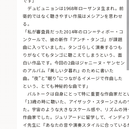
です」
デュビュニョンは1968年ローザンヌ生まれ。前
衛的ではなく聴きやすい作風はメシアンを思わせ
る。
「私が審査員だった2014年のロン＝ティボー・コ
ンクールで、彼の新作『アンチ・タンゴ』が課題
曲に入っていました。タンゴらしく演奏するつも
りがなくてもタンゴに聴こえてしまうという、面
白い作品です。今回の2曲はジャニーヌ・ヤンセン
のアルバム『美しい夕暮れ』のために書いた
曲。“夜”と“眠り”につながるイメージで作曲した
という、とても神秘的な曲です」
バルトークは自身にとって特に重要な作曲家だと
「13歳の時に聴いた、アイザック・スターンさんの
た。宇宙のような大きなスケール感や、リズムの持
作曲家でした。ジュリアードに留学して、インディ
イ先生に『あなたの音や演奏スタイルに合っている