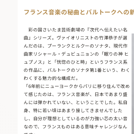
フランス音楽の秘曲とバルトークへの
彩の国さいたま芸術劇場の『次代へ伝えたい名
曲』シリーズ。ヴァイオリニストの竹澤恭子が選
んだのは、プーランクとルクーのソナタ、現代作
曲家リシャール・デュビュニョンの「眠りの神 ヒ
ュプノス」と「恍惚のひと時」というフランス系
の作品に、バルトークのソナタ第1番という、わく
わくする魅力的な構成だ。
「6年前にニューヨークからパリに移り住んで改め
て感じたのは、フランス音楽が、日本であまり盛
んには弾かれていない、ということでした。私自
身、特に若い頃はあまり接してきませんでした
し、自分が理想としているのが力強い芯の太い音
なので、フランスものはある意味チャレンジなん