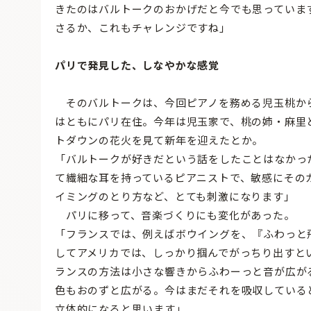
きたのはバルトークのおかげだと今でも思っていま
さるか、これもチャレンジですね」
パリで発見した、しなやかな感覚
そのバルトークは、今回ピアノを務める児玉桃か
はともにパリ在住。今年は児玉家で、桃の姉・麻里
トダウンの花火を見て新年を迎えたとか。
「バルトークが好きだという話をしたことはなかっ
て繊細な耳を持っているピアニストで、敏感にその
イミングのとり方など、とても刺激になります」
パリに移って、音楽づくりにも変化があった。
「フランスでは、例えばボウイングを、『ふわっと
してアメリカでは、しっかり掴んでがっちり出すと
ランスの方法は小さな響きからふわーっと音が広が
色もおのずと広がる。今はまだそれを吸収している
立体的になると思います」