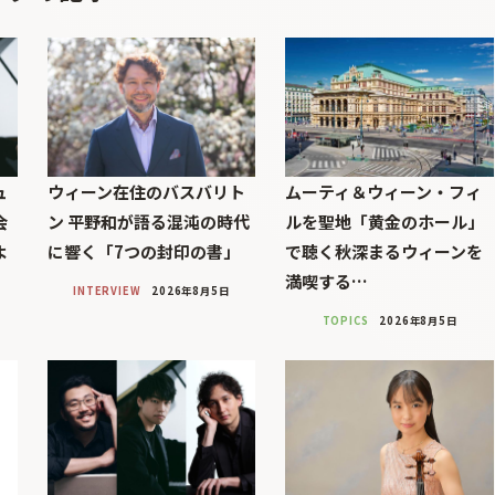
ュ
ウィーン在住のバスバリト
ムーティ＆ウィーン・フィ
会
ン 平野和が語る混沌の時代
ルを聖地「黄金のホール」
よ
に響く「7つの封印の書」
で聴く秋深まるウィーンを
満喫する…
INTERVIEW
2026年8月5日
TOPICS
2026年8月5日