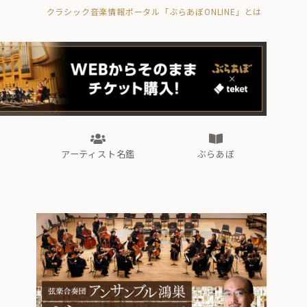
クラシック音楽情報ポータル「ぶらあぼONLINE」とは
の封印の書》
海外公演
FROM編集部
眺望
ぶらあぼブラス！
フォルテピアノ・オデッセイ
アーティスト名鑑
ぶらあぼ
の封印の書》
海外公演
FROM編集部
眺望
ぶらあぼブラス！
フォルテピアノ・オデッセイ