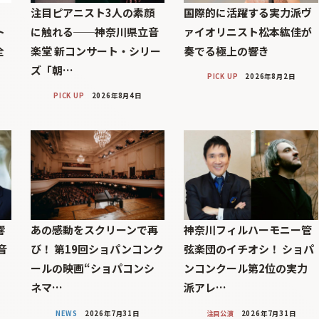
注目ピアニスト3人の素顔
国際的に活躍する実力派ヴ
ト
に触れる──神奈川県立音
ァイオリニスト松本紘佳が
全
楽堂 新コンサート・シリー
奏でる極上の響き
ズ「朝…
PICK UP
2026年8月2日
PICK UP
2026年8月4日
響
あの感動をスクリーンで再
神奈川フィルハーモニー管
音
び！ 第19回ショパンコンク
弦楽団のイチオシ！ ショパ
ールの映画“ショパコンシ
ンコンクール第2位の実力
ネマ…
派アレ…
NEWS
2026年7月31日
注目公演
2026年7月31日