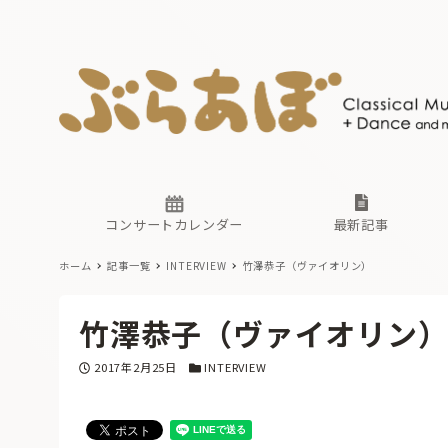
ニュース
ヤマハホ
番組一覧
東京・関
ぶらあぼ
現場のプ
古楽とそ
無料ライ
あ
か
過去の連
コンサートカレンダー
最新記事
ホーム
記事一覧
INTERVIEW
竹澤恭子（ヴァイオリン）
ニュース
ヤマハホ
番組一覧
東京・関
ぶらあぼ
竹澤恭子（ヴァイオリン
現場のプ
古楽とそ
無料ライ
あ
か
投稿日
カテゴリー
2017年2月25日
INTERVIEW
過去の連