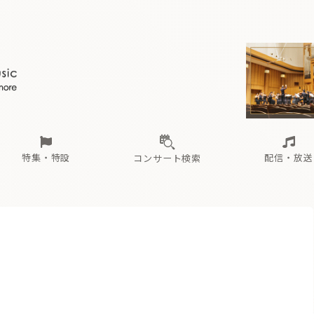
ール
（毎月更新）
東
電子版（無料・月刊）
トピックス
関西
フェスタサマーミューザKAWASAKI 2026
北海道・東北
注目公演
配布場所
インタビュー
中部
定期購読
中国・四国
CD新譜
N響＆東響 《7つ
九州・沖縄
書籍近刊
ロが推す！間違いないオーケストラコンサート
過去の特集
の先と
ブ配信スケジュール
さ
オーケストラの楽屋から
た
な
有料ライブ配信スケジュール
は
ま
や
海の向こうの音楽家
ら
わ
Aからの
載
特集・特設
配信・放送
コンサート検索
ール
（毎月更新）
東
電子版（無料・月刊）
トピックス
関西
フェスタサマーミューザKAWASAKI 2026
北海道・東北
注目公演
配布場所
インタビュー
中部
定期購読
中国・四国
CD新譜
N響＆東響 《7つ
九州・沖縄
書籍近刊
）
ロが推す！間違いないオーケストラコンサート
過去の特集
の先と
ブ配信スケジュール
さ
オーケストラの楽屋から
た
な
有料ライブ配信スケジュール
は
ま
や
海の向こうの音楽家
ら
わ
Aからの
載