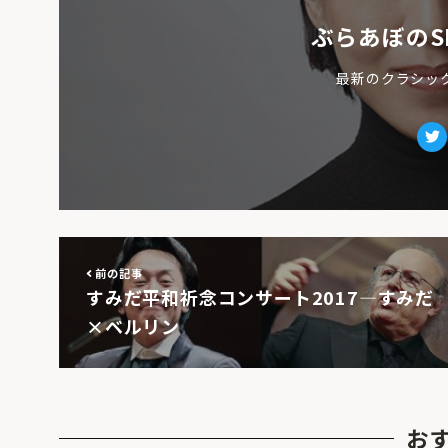
ぶらあぼのS
最新のクラシッ
Tw
前の記事
すみだ平和祈念コンサート2017―すみだ
×ベルリン
お