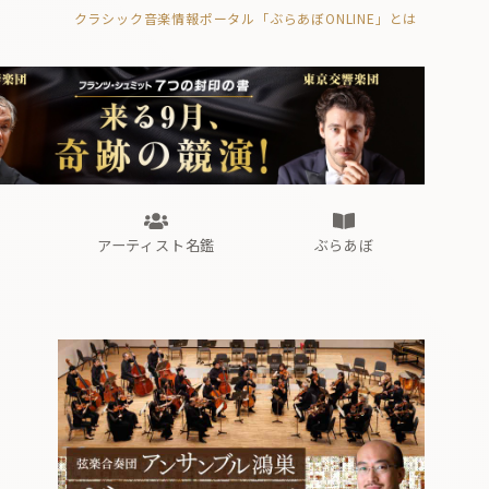
クラシック音楽情報ポータル「ぶらあぼONLINE」とは
の封印の書》
海外公演
FROM編集部
眺望
ぶらあぼブラス！
フォルテピアノ・オデッセイ
アーティスト名鑑
ぶらあぼ
の封印の書》
海外公演
FROM編集部
眺望
ぶらあぼブラス！
フォルテピアノ・オデッセイ