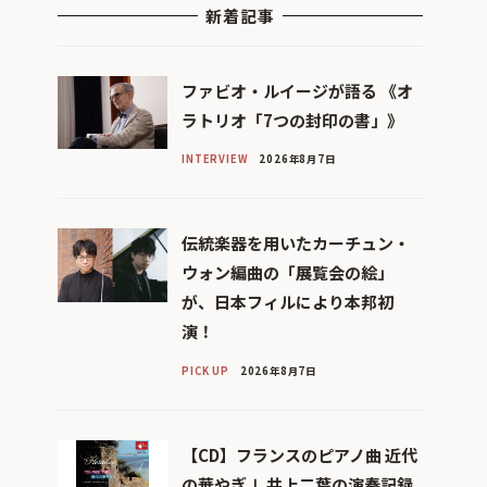
新着記事
ファビオ・ルイージが語る 《オ
ラトリオ「7つの封印の書」》
INTERVIEW
2026年8月7日
伝統楽器を用いたカーチュン・
ウォン編曲の「展覧会の絵」
が、日本フィルにより本邦初
演！
PICK UP
2026年8月7日
【CD】フランスのピアノ曲 近代
の華やぎⅠ 井上二葉の演奏記録