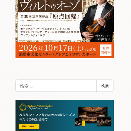
検
検索
索