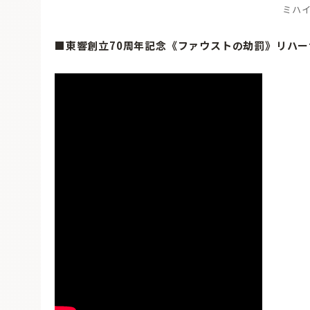
ミハ
■東響創立70周年記念《ファウストの劫罰》リハー