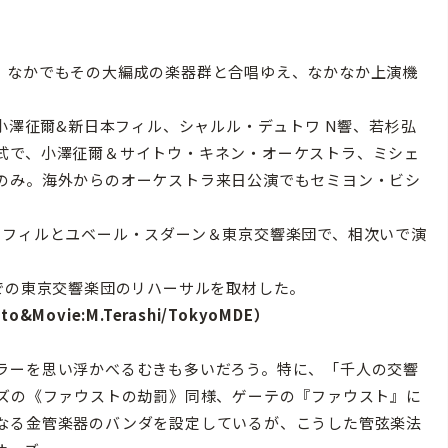
、なかでもその大編成の楽器群と合唱ゆえ、なかなか上演機
小澤征爾&新日本フィル、シャルル・デュトワ N響、若杉弘
式で、小澤征爾＆サイトウ・キネン・オーケストラ、ミシェ
のみ。海外からのオーケストラ来日公演でもセミヨン・ビシ
フィルとユベール・スダーン＆東京交響楽団で、相次いで演
での東京交響楽団のリハーサルを取材した。
Movie:M.Terashi/TokyoMDE）
ラーを思い浮かべるむきも多いだろう。特に、「千人の交響
ーズの《ファウストの劫罰》同様、ゲーテの『ファウスト』に
なる金管楽器のバンダを設定しているが、こうした管弦楽法