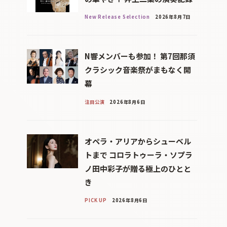
New Release Selection
2026年8月7日
N響メンバーも参加！ 第7回那須
クラシック音楽祭がまもなく開
幕
注目公演
2026年8月6日
オペラ・アリアからシューベル
トまで コロラトゥーラ・ソプラ
ノ田中彩子が贈る極上のひとと
き
PICK UP
2026年8月6日