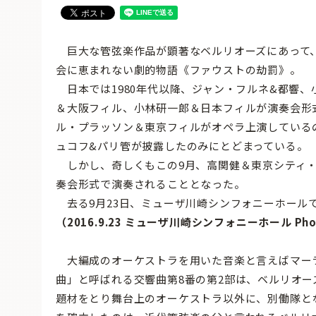
巨大な管弦楽作品が顕著なベルリオーズにあって
会に恵まれない劇的物語《ファウストの劫罰》。
日本では1980年代以降、ジャン・フルネ&都響、
＆大阪フィル、小林研一郎＆日本フィルが演奏会形
ル・プラッソン＆東京フィルがオペラ上演している
ュコフ&パリ管が披露したのみにとどまっている。
しかし、奇しくもこの9月、高関健＆東京シティ・
奏会形式で演奏されることとなった。
去る9月23日、ミューザ川崎シンフォニーホール
（2016.9.23 ミューザ川崎シンフォニーホール Photo&
大編成のオーケストラを用いた音楽と言えばマー
曲」と呼ばれる交響曲第8番の第2部は、ベルリオ
題材をとり舞台上のオーケストラ以外に、別働隊と