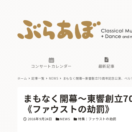
ニュース
ヤマハホ
番組一覧
東京・関
ぶらあぼ
現場のプ
古楽とそ
無料ライ
あ
か
過去の連
コンサートカレンダー
最新記事
ホーム
記事一覧
NEWS
まもなく開幕〜東響創立70周年記念公演、ベル
ニュース
ヤマハホ
番組一覧
東京・関
ぶらあぼ
まもなく開幕〜東響創立7
現場のプ
古楽とそ
無料ライ
あ
か
《ファウストの劫罰》
過去の連
投稿日
カテゴリー
カテゴリー
2016年9月24日
NEWS
特集：ファウストの劫罰