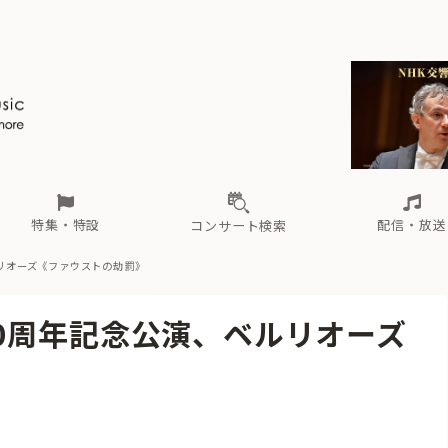
ール
（毎月更新）
東
電子版（無料・月刊）
トピックス
関西
フェスタサマーミューザKAWASAKI 2026
北海道・東北
注目公演
配布場所
インタビュー
中部
定期購読
中国・四国
CD新譜
N響＆東響 《7つ
九州・沖縄
書籍近刊
ロが推す！間違いないオーケストラコンサート
過去の特集
の先と
ブ配信スケジュール
さ
オーケストラの楽屋から
た
な
有料ライブ配信スケジュール
は
ま
や
海の向こうの音楽家
ら
わ
Aからの
載
特集・特設
配信・放送
コンサート検索
リオーズ《ファウストの劫罰》
ール
（毎月更新）
東
電子版（無料・月刊）
トピックス
関西
フェスタサマーミューザKAWASAKI 2026
北海道・東北
注目公演
配布場所
インタビュー
中部
定期購読
中国・四国
CD新譜
N響＆東響 《7つ
九州・沖縄
書籍近刊
0周年記念公演、ベルリオーズ
ロが推す！間違いないオーケストラコンサート
過去の特集
の先と
ブ配信スケジュール
さ
オーケストラの楽屋から
た
な
有料ライブ配信スケジュール
は
ま
や
海の向こうの音楽家
ら
わ
Aからの
載