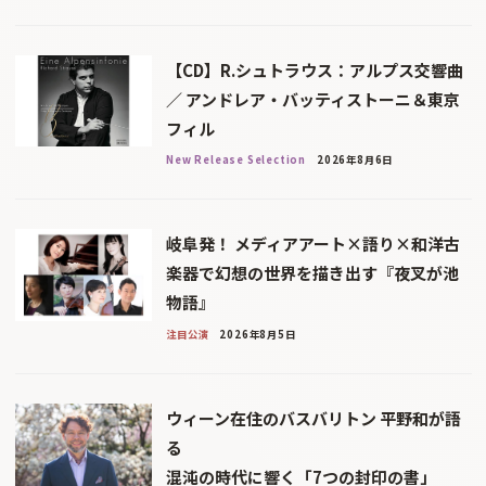
【CD】R.シュトラウス：アルプス交響曲
／ アンドレア・バッティストーニ＆東京
フィル
New Release Selection
2026年8月6日
岐阜発！ メディアアート×語り×和洋古
楽器で幻想の世界を描き出す『夜叉が池
物語』
注目公演
2026年8月5日
ウィーン在住のバスバリトン 平野和が語
る
混沌の時代に響く「7つの封印の書」