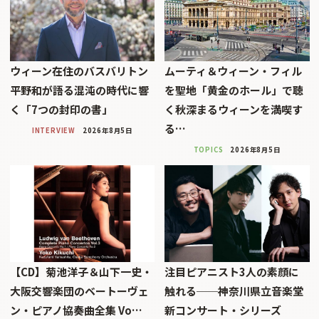
ウィーン在住のバスバリトン
ムーティ＆ウィーン・フィル
平野和が語る混沌の時代に響
を聖地「黄金のホール」で聴
く「7つの封印の書」
く秋深まるウィーンを満喫す
る…
INTERVIEW
2026年8月5日
TOPICS
2026年8月5日
【CD】菊池洋子＆山下一史・
注目ピアニスト3人の素顔に
大阪交響楽団のベートーヴェ
触れる──神奈川県立音楽堂
ン・ピアノ協奏曲全集 Vo…
新コンサート・シリーズ