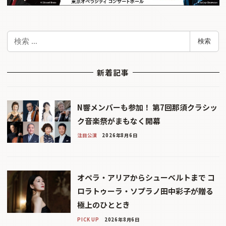
検
検索
索
新着記事
N響メンバーも参加！ 第7回那須クラシッ
ク音楽祭がまもなく開幕
注目公演
2026年8月6日
オペラ・アリアからシューベルトまで コ
ロラトゥーラ・ソプラノ田中彩子が贈る
極上のひととき
PICK UP
2026年8月6日