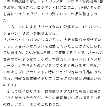
日本で初披露となるチャイコフスキーのピアノ協奏曲第1番
を演奏。揺るぎないロシアン・ピアニズム、力強いタッチ
を身につけたアヴデーエワの弾くロシア作品は聴きもの
だ。
一方、ソロによる「リサイタル」公演では、J.S.バッハ、
ショパン、リストを取り上げる。
「バッハとショパンのつながりに、大きな関心を寄せてい
ます。ショパンがバッハを敬愛していたことはよく知られ
ていますが、2人の作品を続けて演奏することで、バッハの
音楽のどのようなところが、本質的にショパンにインスピ
レーションを与えたのかが見えてくると思います。挑みが
いのあるプログラムです。特にショパン晩年の作品にみら
れる、明確な形式美やポリフォニックな特徴は興味深いも
のです」
そして後半はリスト。ロ短調ソナタだけでも充分に聴き
ごたえがありそうだが、そこに最晩年の小品も加えている
のは、アヴデーエワのこだわりだ。