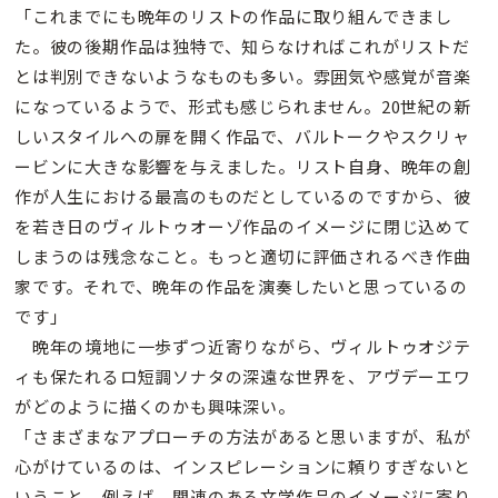
「これまでにも晩年のリストの作品に取り組んできまし
た。彼の後期作品は独特で、知らなければこれがリストだ
とは判別できないようなものも多い。雰囲気や感覚が音楽
になっているようで、形式も感じられません。20世紀の新
しいスタイルへの扉を開く作品で、バルトークやスクリャ
ービンに大きな影響を与えました。リスト自身、晩年の創
作が人生における最高のものだとしているのですから、彼
を若き日のヴィルトゥオーゾ作品のイメージに閉じ込めて
しまうのは残念なこと。もっと適切に評価されるべき作曲
家です。それで、晩年の作品を演奏したいと思っているの
です」
晩年の境地に一歩ずつ近寄りながら、ヴィルトゥオジテ
ィも保たれるロ短調ソナタの深遠な世界を、アヴデーエワ
がどのように描くのかも興味深い。
「さまざまなアプローチの方法があると思いますが、私が
心がけているのは、インスピレーションに頼りすぎないと
いうこと。例えば、関連のある文学作品のイメージに寄り