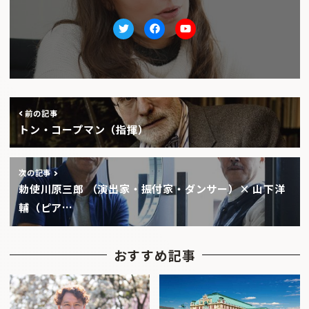
Twitter
facebook
Youtube
前の記事
トン・コープマン（指揮）
次の記事
勅使川原三郎 （演出家・振付家・ダンサー）× 山下洋
輔（ピア…
おすすめ記事