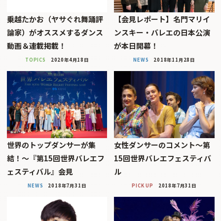
乗越たかお（ヤサぐれ舞踊評
【会見レポート】名門マリイ
論家）がオススメするダンス
ンスキー・バレエの日本公演
動画＆連載掲載！
が本日開幕！
TOPICS
2020年4月18日
NEWS
2018年11月28日
世界のトップダンサーが集
女性ダンサーのコメント〜第
結！〜『第15回世界バレエフ
15回世界バレエフェスティバ
ェスティバル』会見
ル
NEWS
2018年7月31日
PICK UP
2018年7月31日