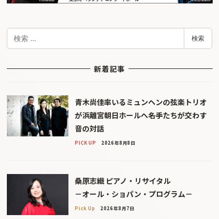
検
検索
索
新着記事
青木尚佳率いるミュンヘンの弦楽トリオ
が浜離宮朝日ホールへ――名手たちが交わす
音の対話
PICK UP
2026年8月8日
桑原志織 ピアノ・リサイタル
－オール・ショパン・プログラム－
Pick Up
2026年8月7日