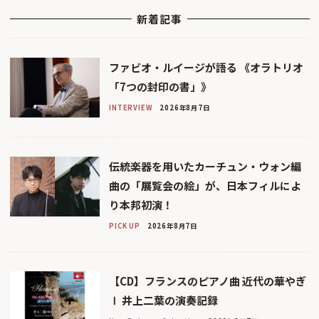
新着記事
ファビオ・ルイージが語る 《オラトリオ
「7つの封印の書」》
INTERVIEW
2026年8月7日
伝統楽器を用いたカーチュン・ウォン編
曲の「展覧会の絵」が、日本フィルによ
り本邦初演！
PICK UP
2026年8月7日
【CD】フランスのピアノ曲 近代の華やぎ
Ⅰ 井上二葉の演奏記録