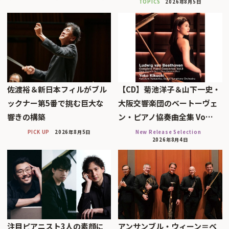
TOPICS
2026年8月5日
佐渡裕＆新日本フィルがブル
【CD】菊池洋子＆山下一史・
ックナー第5番で挑む巨大な
大阪交響楽団のベートーヴェ
響きの構築
ン・ピアノ協奏曲全集 Vo…
PICK UP
2026年8月5日
New Release Selection
2026年8月4日
注目ピアニスト3人の素顔に
アンサンブル・ウィーン＝ベ