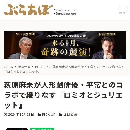
MENU
ホーム
記事一覧
PICK UP
萩原麻未が人形劇俳優・平常とのコラボで織りなす
『ロミオとジュリエット』
萩原麻未が人形劇俳優・平常とのコ
ラボで織りなす『ロミオとジュリエ
ット』
投稿日
カテゴリー
カテゴリー
2024年12月25日
PICK UP
注目公演