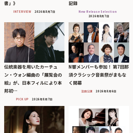
書」》
記録
INTERVIEW
2026年8月7日
New Release Selection
2026年8月7日
伝統楽器を用いたカーチュ
N響メンバーも参加！ 第7回那
ン・ウォン編曲の「展覧会の
須クラシック音楽祭がまもな
絵」が、日本フィルにより本
く開幕
邦初…
注目公演
2026年8月6日
PICK UP
2026年8月7日