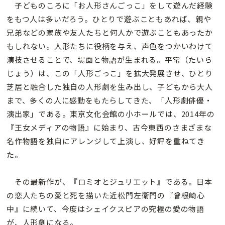
子どものころに「お人形さんごっこ」をして遊んだ経験
をもつ人は多いだろう。ひとりで遊ぶこともあれば、親や
兄弟などの家族や友人たちと何人かで遊ぶこともあったか
もしれない。人形たちに役柄を与え、声色をつかいわけて
演技させることで、場面と物語が生まれる。平常（たいら
じょう）は、この「人形ごっこ」を拡大発展させ、ひとり
芝居と融合した独自の人形劇を生み出し、子どもから大人
まで、多くの人に感動をもたらしてきた、「人形劇俳優・
演出家」である。東京文化会館の小ホールでは、2014年の
『王女メディアの物語』に始まり、古今東西のさまざまな
名作物語を独自にアレンジして上演し、好評を重ねてき
た。
その最新作が、『ロミオとジュリエット』である。日本
の恋人たちの愛と死を描いた近松門左衛門の『曾根崎心
中』に続いて、今度はシェイクスピアの究極の愛の物語
が、人形劇になる。