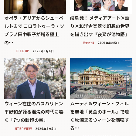
オペラ・アリアからシューベ
岐阜発！ メディアアート×語
ルトまで コロラトゥーラ・ソ
り×和洋古楽器で幻想の世界
プラノ田中彩子が贈る極上
を描き出す『夜叉が池物語』
の…
注目公演
2026年8月5日
PICK UP
2026年8月6日
ウィーン在住のバスバリトン
ムーティ＆ウィーン・フィル
平野和が語る混沌の時代に響
を聖地「黄金のホール」で聴
く「7つの封印の書」
く秋深まるウィーンを満喫す
る…
INTERVIEW
2026年8月5日