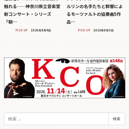
触れる──神奈川県立音楽堂
ルリンの名手たちと群響によ
新コンサート・シリーズ
るモーツァルトの協奏曲5作
「朝…
品…
PICK UP
2026年8月4日
PICK UP
2026年8月3日
検
検索
索