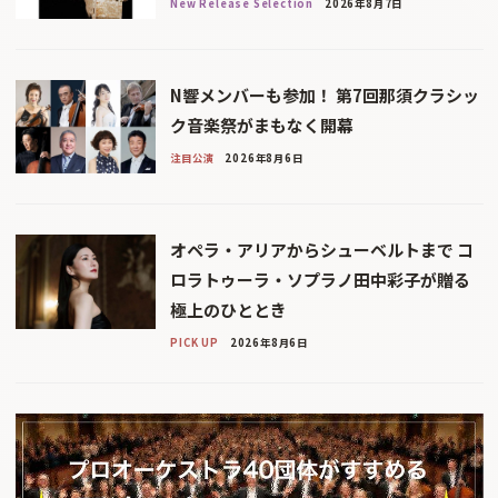
New Release Selection
2026年8月7日
N響メンバーも参加！ 第7回那須クラシッ
ク音楽祭がまもなく開幕
注目公演
2026年8月6日
オペラ・アリアからシューベルトまで コ
ロラトゥーラ・ソプラノ田中彩子が贈る
極上のひととき
PICK UP
2026年8月6日