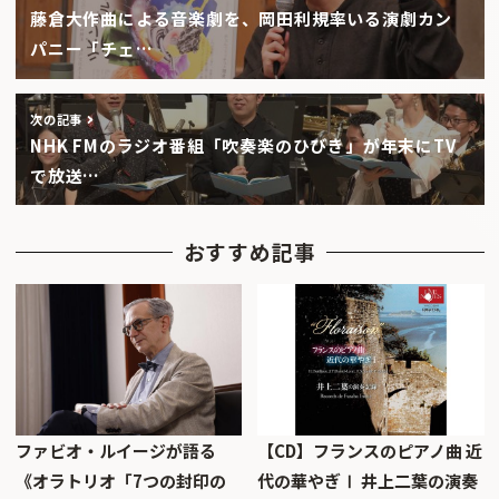
藤倉大作曲による音楽劇を、岡田利規率いる演劇カン
パニー「チェ…
次の記事
NHK FMのラジオ番組「吹奏楽のひびき」が年末にTV
で放送…
おすすめ記事
ファビオ・ルイージが語る
【CD】フランスのピアノ曲 近
《オラトリオ「7つの封印の
代の華やぎⅠ 井上二葉の演奏