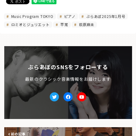
Music Program TOKYO
ピアノ
ぶらあぼ2025年1月号
ロミオとジュリエット
平常
萩原麻未
ぶらあぼのSNSをフォローする
最新のクラシック音楽情報をお届けします
Twitter
facebook
Youtube
前の記事