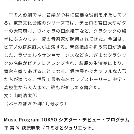
平の人形劇では、音楽がつねに重要な役割を果たしてい
る。東京文化会館のシリーズでは、チェロの宮田大やギタ
ーの大萩康司、ヴィオラの田原綾子など、クラシックの殿
堂にふさわしい一流の音楽家が起用されてきた。今回は、
ピアノの萩原麻未が出演する。音楽構成を担う宮田が選曲
した、ラヴェルやサン＝サーンスなどさまざまなクラシッ
クの名曲がピアノにアレンジされ、萩原の生演奏により、
舞台を盛りあげることになる。個性豊かでカラフルな人形
たちが演じる、世界で最も有名なラブストーリー。中学・
高校生から大人まで、誰もが楽しめる舞台だ。
文：山崎浩太郎
（ぶらあぼ2025年1月号より）
Music Program TOKYO シアター・デビュー・プログラム
平 常 × 萩原麻未『ロミオとジュリエット』