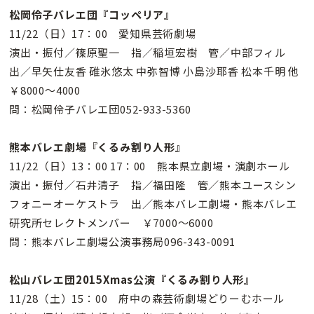
松岡伶子バレエ団『コッペリア』
11/22（日）17：00 愛知県芸術劇場
演出・振付／篠原聖一 指／稲垣宏樹 管／中部フィル
出／早矢仕友香 碓氷悠太 中弥智博 小島沙耶香 松本千明 他
￥8000〜4000
問：松岡伶子バレエ団052-933-5360
熊本バレエ劇場『くるみ割り人形』
11/22（日）13：00 17：00 熊本県立劇場・演劇ホール
演出・振付／石井清子 指／福田隆 管／熊本ユースシン
フォニーオーケストラ 出／熊本バレエ劇場・熊本バレエ
研究所セレクトメンバー ￥7000〜6000
問：熊本バレエ劇場公演事務局096-343-0091
松山バレエ団2015Xmas公演『くるみ割り人形』
11/28（土）15：00 府中の森芸術劇場どりーむホール