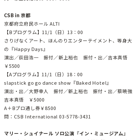
CSB in 京都
京都府立府民ホール ALTI
【Bプログラム】11/1（日）13：00
さりげなくアート、ほんのりエンターテイメント、等身大
の『Happy Days』
演出／荻田浩一 振付／新上裕也 振付・出／吉本真悟
￥5500
【Aプログラム】11/1（日）18：00
slapstick go go dance show『Baked Hotel』
演出・出／大野幸人 振付／新上裕也 振付・出／蔡暁強
吉本真悟 ￥5000
A＋Bプロ通し券￥8500
問：CSB International 03-5778-3431
マリー・シュイナール ソロ公演『イン・ミュージアム』