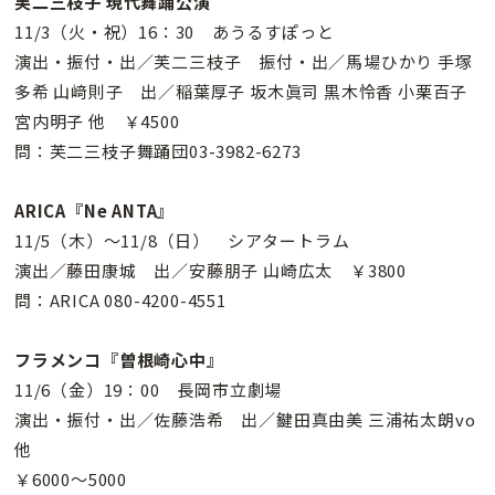
芙二三枝子 現代舞踊公演
11/3（火・祝）16：30 あうるすぽっと
演出・振付・出／芙二三枝子 振付・出／馬場ひかり 手塚
多希 山﨑則子 出／稲葉厚子 坂木眞司 黒木怜香 小栗百子
宮内明子 他 ￥4500
問：芙二三枝子舞踊団03-3982-6273
ARICA『Ne ANTA』
11/5（木）〜11/8（日） シアタートラム
演出／藤田康城 出／安藤朋子 山崎広太 ￥3800
問：ARICA 080-4200-4551
フラメンコ『曽根崎心中』
11/6（金）19：00 長岡市立劇場
演出・振付・出／佐藤浩希 出／鍵田真由美 三浦祐太朗vo
他
￥6000〜5000