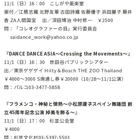
11/1（日）16：00 こしがや能楽堂
振付／江積志織 北野友華 古田詩織 佐藤優子 浜田麗子 藤井
香 ZA人間国宝 出／深田博治 中村修一 ￥2500
問：「コレオグラファーの目」実行委員会
saidance_work@yahoo.co.jp
『DANCE DANCE ASIA〜Crossing the Movements〜』
11/1（日）16：30 世田谷パブリックシアター
出／東京ゲゲゲイ Hilty＆Bosch THE ZOO Thailand
￥4000〜3000 S席通し券￥20000（10/28〜11/1公演）
問：パルコ03-3477-5858
『フラメンコ・神秘と情熱〜小松原庸子スペイン舞踊団 創
立45周年記念公演 掉美を飾る〜』
11/1（日）17：00 杉並公会堂
￥4000
問：杉並文化村03-5397-5503