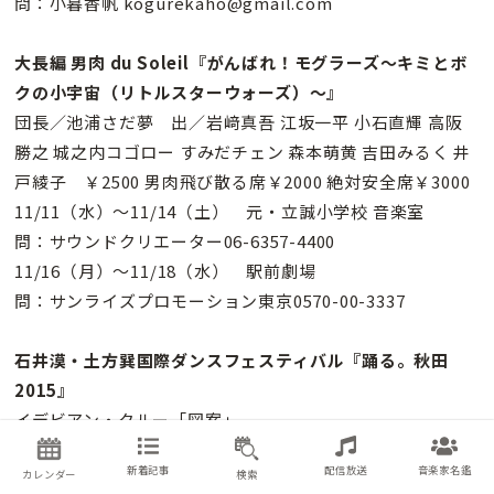
問：小暮香帆 kogurekaho@gmail.com
大長編 男肉 du Soleil『がんばれ！モグラーズ〜キミとボ
クの小宇宙（リトルスターウォーズ）〜』
団長／池浦さだ夢 出／岩﨑真吾 江坂一平 小石直輝 高阪
勝之 城之内コゴロー すみだチェン 森本萌黄 吉田みるく 井
戸綾子 ￥2500 男肉飛び散る席￥2000 絶対安全席￥3000
11/11（水）〜11/14（土） 元・立誠小学校 音楽室
問：サウンドクリエーター06-6357-4400
11/16（月）〜11/18（水） 駅前劇場
問：サンライズプロモーション東京0570-00-3337
石井漠・土方巽国際ダンスフェスティバル『踊る。秋田
2015』
イデビアン・クルー「図案」
11/12（木）18：30 秋田市文化会館
新着記事
配信放送
音楽家名鑑
カレンダー
検索
振付・演出・出／井出茂太 出／斉藤美音子 菅尾なぎさ 金