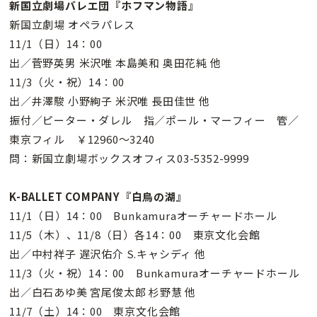
新国立劇場バレエ団『ホフマン物語』
新国立劇場 オペラパレス
11/1（日）14：00
出／菅野英男 米沢唯 本島美和 奥田花純 他
11/3（火・祝）14：00
出／井澤駿 小野絢子 米沢唯 長田佳世 他
振付／ピーター・ダレル 指／ポール・マーフィー 管／
東京フィル ￥12960〜3240
問：新国立劇場ボックスオフィス03-5352-9999
K-BALLET COMPANY『白鳥の湖』
11/1（日）14：00 Bunkamuraオーチャードホール
11/5（木）、11/8（日）各14：00 東京文化会館
出／中村祥子 遅沢佑介 S.キャシディ 他
11/3（火・祝）14：00 Bunkamuraオーチャードホール
出／白石あゆ美 宮尾俊太郎 杉野慧 他
11/7（土）14：00 東京文化会館