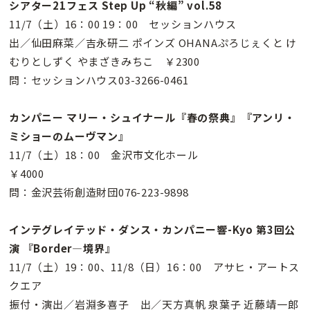
シアター21フェス Step Up “秋編” vol.58
11/7（土）16：00 19：00 セッションハウス
出／仙田麻菜／吉永研二 ポインズ OHANAぷろじぇくと け
むりとしずく やまざきみちこ ￥2300
問：セッションハウス03-3266-0461
カンパニー マリー・シュイナール『春の祭典』『アンリ・
ミショーのムーヴマン』
11/7（土）18：00 金沢市文化ホール
￥4000
問：金沢芸術創造財団076-223-9898
インテグレイテッド・ダンス・カンパニー響-Kyo 第3回公
演 『Border―境界』
11/7（土）19：00、11/8（日）16：00 アサヒ・アートス
クエア
振付・演出／岩淵多喜子 出／天方真帆 泉葉子 近藤靖一郎