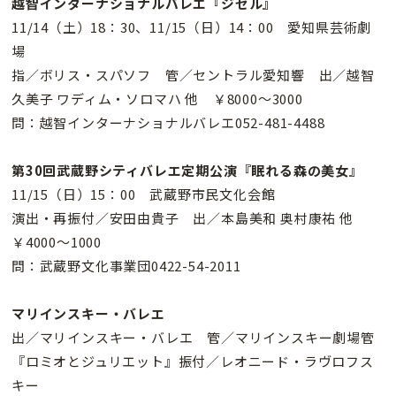
越智インターナショナルバレエ『ジゼル』
11/14（土）18：30、11/15（日）14：00 愛知県芸術劇
場
指／ボリス・スパソフ 管／セントラル愛知響 出／越智
久美子 ワディム・ソロマハ 他 ￥8000〜3000
問：越智インターナショナルバレエ052-481-4488
第30回武蔵野シティバレエ定期公演『眠れる森の美女』
11/15（日）15：00 武蔵野市民文化会館
演出・再振付／安田由貴子 出／本島美和 奥村康祐 他
￥4000〜1000
問：武蔵野文化事業団0422-54-2011
マリインスキー・バレエ
出／マリインスキー・バレエ 管／マリインスキー劇場管
『ロミオとジュリエット』振付／レオニード・ラヴロフス
キー