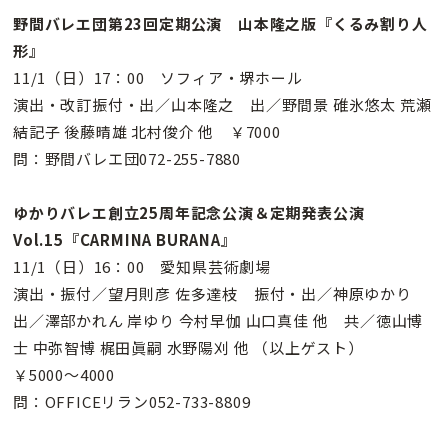
野間バレエ団第23回定期公演 山本隆之版『くるみ割り人
形』
11/1（日）17：00 ソフィア・堺ホール
演出・改訂振付・出／山本隆之 出／野間景 碓氷悠太 荒瀬
結記子 後藤晴雄 北村俊介 他 ￥7000
問：野間バレエ団072-255-7880
ゆかりバレエ創立25周年記念公演＆定期発表公演
Vol.15『CARMINA BURANA』
11/1（日）16：00 愛知県芸術劇場
演出・振付／望月則彦 佐多達枝 振付・出／神原ゆかり
出／澤部かれん 岸ゆり 今村早伽 山口真佳 他 共／徳山博
士 中弥智博 梶田眞嗣 水野陽刈 他 （以上ゲスト）
￥5000〜4000
問：OFFICEリラン052-733-8809