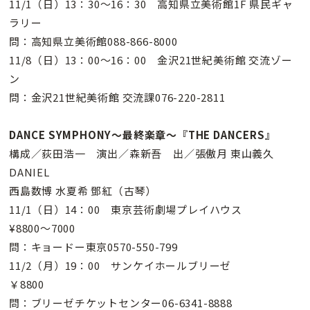
11/1（日）13：30〜16：30 高知県立美術館1F 県民ギャ
ラリー
問：高知県立美術館088-866-8000
11/8（日）13：00〜16：00 金沢21世紀美術館 交流ゾー
ン
問：金沢21世紀美術館 交流課076-220-2811
DANCE SYMPHONY〜最終楽章〜『THE DANCERS』
構成／荻田浩一 演出／森新吾 出／張傲月 東山義久
DANIEL
西島数博 水夏希 鄧紅（古琴）
11/1（日）14：00 東京芸術劇場プレイハウス
¥8800〜7000
問：キョードー東京0570-550-799
11/2（月）19：00 サンケイホールブリーゼ
￥8800
問：ブリーゼチケットセンター06-6341-8888