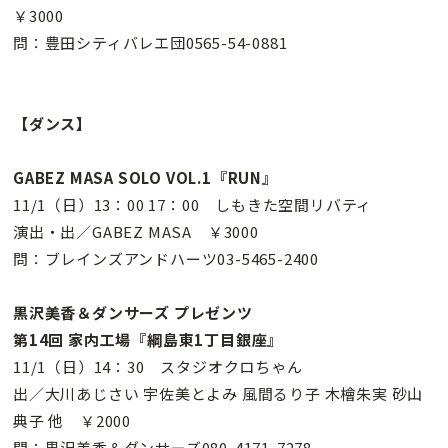
￥3000
問：豊田シティバレエ団0565-54-0881
【ダンス】
GABEZ MASA SOLO VOL.1『RUN』
11/1（日）13：00 17：00 しもきた空間リバティ
演出・出／GABEZ MASA ￥3000
問：ブレインズアンドハーツ03-5465-2400
黒沢美香＆ダンサーズ プレゼンツ
第14回 家内工場『綱島東1丁目銀座』
11/1（日）14：30 スタジオクロちゃん
出／大川あじさい 宇佐美とよみ 風間るり子 木檜朱実 砂山
典子 他 ￥2000
問：黒沢美香＆ダンサーズ080-4171-7278