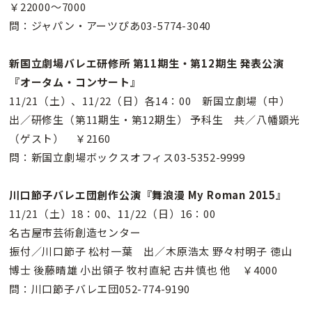
￥22000〜7000
問：ジャパン・アーツぴあ03-5774-3040
新国立劇場バレエ研修所 第11期生・第12期生 発表公演
『オータム・コンサート』
11/21（土）、11/22（日）各14：00 新国立劇場（中）
出／研修生（第11期生・第12期生） 予科生 共／八幡顕光
（ゲスト） ￥2160
問：新国立劇場ボックスオフィス03-5352-9999
川口節子バレエ団創作公演『舞浪漫 My Roman 2015』
11/21（土）18：00、11/22（日）16：00
名古屋市芸術創造センター
振付／川口節子 松村一葉 出／木原浩太 野々村明子 徳山
博士 後藤晴雄 小出領子 牧村直紀 古井慎也 他 ￥4000
問：川口節子バレエ団052-774-9190