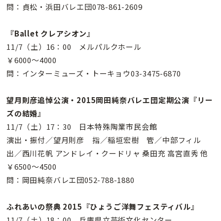
問：貞松・浜田バレエ団078-861-2609
『Ballet クレアシオン』
11/7（土）16：00 メルパルクホール
￥6000〜4000
問：インターミューズ・トーキョウ03-3475-6870
望月則彦追悼公演・2015岡田純奈バレエ団定期公演『リー
ズの結婚』
11/7（土）17：30 日本特殊陶業市民会館
演出・振付／望月則彦 指／稲垣宏樹 管／中部フィル
出／西川花帆 アンドレイ・クードリャ 桑田充 高宮直秀 他
￥6500〜4500
問：岡田純奈バレエ団052-788-1880
ふれあいの祭典 2015『ひょうご洋舞フェスティバル』
11/7（土）18：00 兵庫県立芸術文化センター