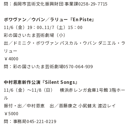
問：長岡市芸術文化振興財団 事業課0258-29-7715
ボワヴァン／ウバン／ラリュー『En Piste』
11/6（金）19：00､11/7（土）15：00
彩の国さいたま芸術劇場（小）
出／ドミニク・ボワヴァン パスカル・ウバン ダニエル・ラ
リュー
￥4000
問：彩の国さいたま芸術劇場0570-064-939
中村恩恵新作公演『Silent Songs』
11/6（金）〜11/8（日） 横浜赤レンガ倉庫1号館 3階ホー
ル
振付・出／中村恩恵 出／首藤康之 小㞍健太 渡辺レイ
￥5000
問：事務局045-221-0219