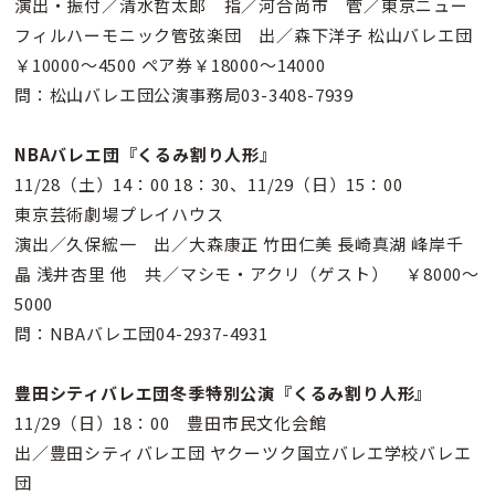
演出・振付／清水哲太郎 指／河合尚市 管／東京ニュー
フィルハーモニック管弦楽団 出／森下洋子 松山バレエ団
￥10000〜4500 ペア券￥18000〜14000
問：松山バレエ団公演事務局03-3408-7939
NBAバレエ団『くるみ割り人形』
11/28（土）14：00 18：30、11/29（日）15：00
東京芸術劇場プレイハウス
演出／久保綋一 出／大森康正 竹田仁美 長崎真湖 峰岸千
晶 浅井杏里 他 共／マシモ・アクリ（ゲスト） ￥8000〜
5000
問：NBAバレエ団04-2937-4931
豊田シティバレエ団冬季特別公演『くるみ割り人形』
11/29（日）18：00 豊田市民文化会館
出／豊田シティバレエ団 ヤクーツク国立バレエ学校バレエ
団