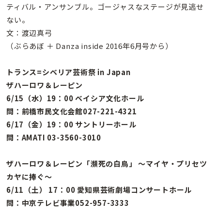
ティバル・アンサンブル。ゴージャスなステージが見逃せ
ない。
文：渡辺真弓
（ぶらあぼ ＋ Danza inside 2016年6月号から）
トランス=シベリア芸術祭 in Japan
ザハーロワ＆レーピン
6/15（水）19：00 ベイシア文化ホール
問：前橋市民文化会館027-221-4321
6/17（金）19：00 サントリーホール
問：AMATI 03-3560-3010
ザハーロワ＆レーピン「瀕死の白鳥」 〜マイヤ・プリセツ
カヤに捧ぐ〜
6/11（土） 17：00 愛知県芸術劇場コンサートホール
問：中京テレビ事業052-957-3333