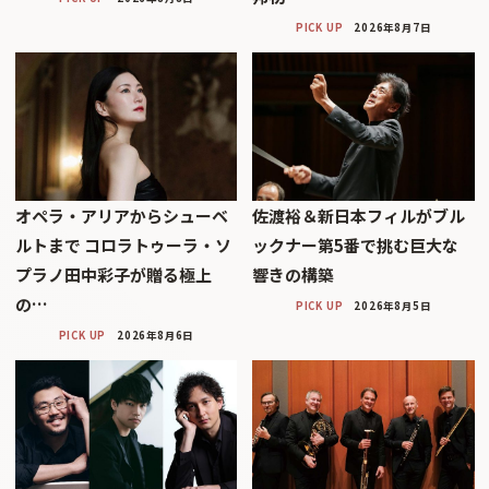
PICK UP
2026年8月7日
オペラ・アリアからシューベ
佐渡裕＆新日本フィルがブル
ルトまで コロラトゥーラ・ソ
ックナー第5番で挑む巨大な
プラノ田中彩子が贈る極上
響きの構築
の…
PICK UP
2026年8月5日
PICK UP
2026年8月6日