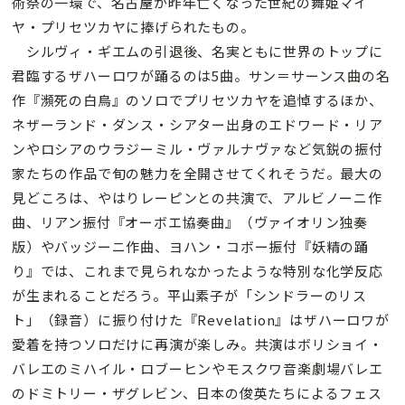
術祭の一環で、名古屋が昨年亡くなった世紀の舞姫マイ
ヤ・プリセツカヤに捧げられたもの。
シルヴィ・ギエムの引退後、名実ともに世界のトップに
君臨するザハーロワが踊るのは5曲。サン＝サーンス曲の名
作『瀕死の白鳥』のソロでプリセツカヤを追悼するほか、
ネザーランド・ダンス・シアター出身のエドワード・リア
ンやロシアのウラジーミル・ヴァルナヴァなど気鋭の振付
家たちの作品で旬の魅力を全開させてくれそうだ。最大の
見どころは、やはりレーピンとの共演で、アルビノーニ作
曲、リアン振付『オーボエ協奏曲』（ヴァイオリン独奏
版）やバッジーニ作曲、ヨハン・コボー振付『妖精の踊
り』では、これまで見られなかったような特別な化学反応
が生まれることだろう。平山素子が「シンドラーのリス
ト」（録音）に振り付けた『Revelation』はザハーロワが
愛着を持つソロだけに再演が楽しみ。共演はボリショイ・
バレエのミハイル・ロブーヒンやモスクワ音楽劇場バレエ
のドミトリー・ザグレビン、日本の俊英たちによるフェス