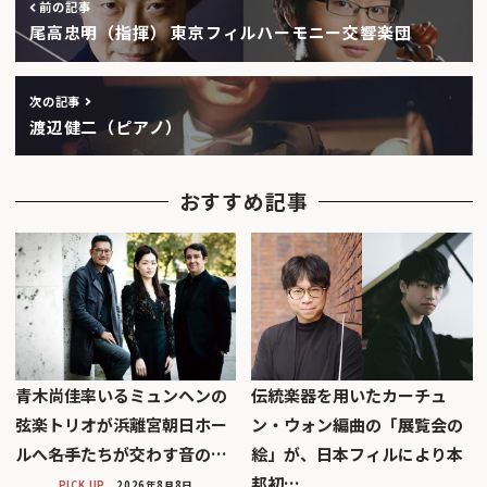
前の記事
尾高忠明（指揮） 東京フィルハーモニー交響楽団
次の記事
渡辺健二（ピアノ）
おすすめ記事
青木尚佳率いるミュンヘンの
伝統楽器を用いたカーチュ
弦楽トリオが浜離宮朝日ホー
ン・ウォン編曲の「展覧会の
ルへ――名手たちが交わす音の…
絵」が、日本フィルにより本
邦初…
PICK UP
2026年8月8日