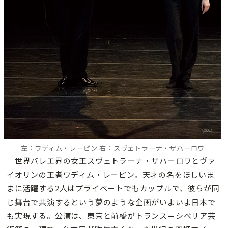
左：ワディム・レーピン 右：スヴェトラーナ・ザハーロワ
世界バレエ界の女王スヴェトラーナ・ザハーロワとヴァ
イオリンの王者ワディム・レーピン。天才の名をほしいま
まに活躍する2人はプライベートでもカップルで、彼らが同
じ舞台で共演するという夢のような企画がいよいよ日本で
も実現する。公演は、東京と前橋がトランス＝シベリア芸