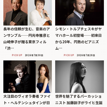
長年の信頼が生む、音楽のア
シモン・トルプチェスキがヤ
ンサンブル──円光寺雅彦と
マハホール初登場──初来日
山崎伸子が贈る東京フィル
から20年、円熟のピアニズ
「渋…
ム…
PICK UP
2026年7月30日
PICK UP
2026年7月28日
大注目のヴィオラ奏者 ファイ
世界を魅了するパーカッショ
ト・ヘルテンシュタインが日
ニスト 加藤訓子がライヒ生誕