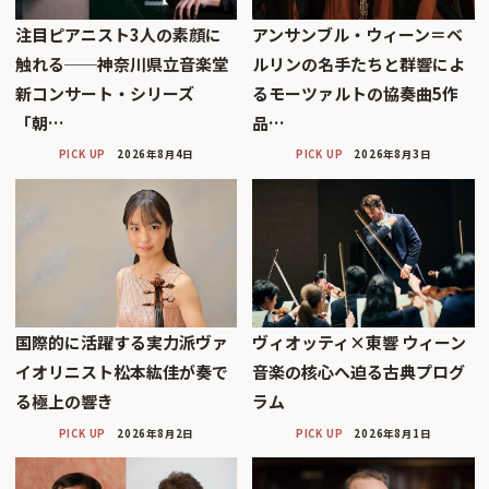
注目ピアニスト3人の素顔に
アンサンブル・ウィーン＝ベ
触れる──神奈川県立音楽堂
ルリンの名手たちと群響によ
新コンサート・シリーズ
るモーツァルトの協奏曲5作
「朝…
品…
PICK UP
2026年8月4日
PICK UP
2026年8月3日
国際的に活躍する実力派ヴァ
ヴィオッティ×東響 ウィーン
イオリニスト松本紘佳が奏で
音楽の核心へ迫る古典プログ
る極上の響き
ラム
PICK UP
2026年8月2日
PICK UP
2026年8月1日