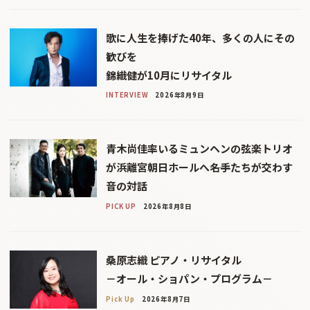
歌に人生を捧げた40年、多くの人にその
歓びを
錦織健が10月にリサイタル
INTERVIEW
2026年8月9日
青木尚佳率いるミュンヘンの弦楽トリオ
が浜離宮朝日ホールへ――名手たちが交わす
音の対話
PICK UP
2026年8月8日
桑原志織 ピアノ・リサイタル
－オール・ショパン・プログラム－
Pick Up
2026年8月7日