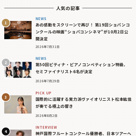
人気の記事
NEWS
あの感動をスクリーンで再び！ 第19回ショパンコ
ンクールの映画“ショパコンシネマ”が10月2日公
開決定
2026年7月31日
NEWS
第50回ピティナ・ピアノコンペティション特級、
セミファイナリスト6名が決定
2026年7月29日
PICK UP
国際的に活躍する実力派ヴァイオリニスト松本紘佳
が奏でる極上の響き
2026年8月2日
INTERVIEW
神戸国際フルートコンクール優勝者、日本ツアーへ