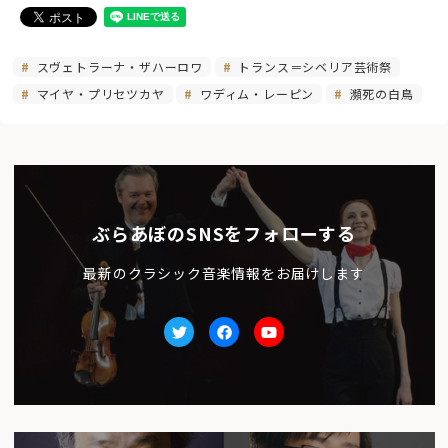
スヴェトラーナ・ザハーロワ
トランス＝シベリア芸術祭
マイヤ・プリセツカヤ
ワディム・レーピン
瀕死の白鳥
ぶらあぼのSNSをフォローする
最新のクラシック音楽情報をお届けします
Twitter
facebook
Youtube