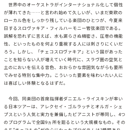
世界中のオーケストラがインターナショナル化して個性
が薄れてきた……と言われ始めて久しいが、いまだ東欧の
ローカル色をしっかり残している楽団のひとつが、今夏来
日するスロヴァキア・フィルハーモニー管弦楽団である。
誤解を恐れずに言えば、水も漏らさぬ精密さ、圧巻の機能
性、といったものを何より重視する人には刺さりにくいだ
ろう。しかし、「チェコスロヴァキア」という国があった
ことを知らない人が増えていく時代に、スラヴ圏の空気と
土のにおいを伝える音色、おおらかな雰囲気ながらも要所
でみせる特別な集中力。こういった要素を味わいたい人に
は喜ばしい体験となるはずだ。
今回、同楽団の首席指揮者ダニエル・ライスキンが率い
る日本ツアーは、アレクセイ・ゴルラッチとオルガ・シェ
プスという人気と実力を兼備したピアニストが帯同し、4つ
のプログラムで全国9ヵ所を廻るという大規模なもの。その
うち“チェコもの”が中心になったプログラムは2種類あり、