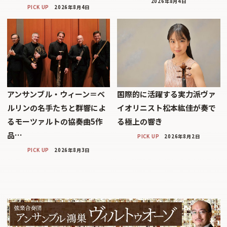
2026年8月4日
PICK UP
2026年8月4日
アンサンブル・ウィーン＝ベ
国際的に活躍する実力派ヴァ
ルリンの名手たちと群響によ
イオリニスト松本紘佳が奏で
るモーツァルトの協奏曲5作
る極上の響き
品…
PICK UP
2026年8月2日
PICK UP
2026年8月3日