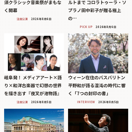
須クラシック音楽祭がまもな
ルトまで コロラトゥーラ・ソ
く開幕
プラノ田中彩子が贈る極上
の…
注目公演
2026年8月6日
PICK UP
2026年8月6日
岐阜発！ メディアアート×語
ウィーン在住のバスバリトン
り×和洋古楽器で幻想の世界
平野和が語る混沌の時代に響
を描き出す『夜叉が池物語』
く「7つの封印の書」
注目公演
2026年8月5日
INTERVIEW
2026年8月5日