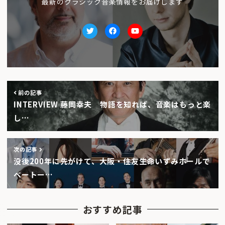
最新のクラシック音楽情報をお届けします
Twitter
facebook
Youtube
前の記事
INTERVIEW 藤岡幸夫 物語を知れば、音楽はもっと楽
し…
次の記事
没後200年に先がけて、大阪・住友生命いずみホールで
ベートー…
おすすめ記事