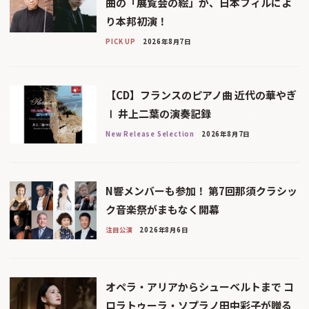
曲の「展覧会の絵」が、日本フィルによ
り本邦初演！
PICK UP
2026年8月7日
【CD】フランスのピアノ曲 近代の華やぎ
Ⅰ 井上二葉の演奏記録
New Release Selection
2026年8月7日
N響メンバーも参加！ 第7回那須クラシッ
ク音楽祭がまもなく開幕
注目公演
2026年8月6日
オペラ・アリアからシューベルトまで コ
ロラトゥーラ・ソプラノ田中彩子が贈る