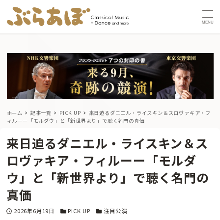
MENU
ホーム
記事一覧
PICK UP
来日迫るダニエル・ライスキン＆スロヴァキア・フ
ィルーー「モルダウ」と「新世界より」で聴く名門の真価
来日迫るダニエル・ライスキン＆ス
ロヴァキア・フィルーー「モルダ
ウ」と「新世界より」で聴く名門の
真価
投稿日
カテゴリー
カテゴリー
2026年6月19日
PICK UP
注目公演