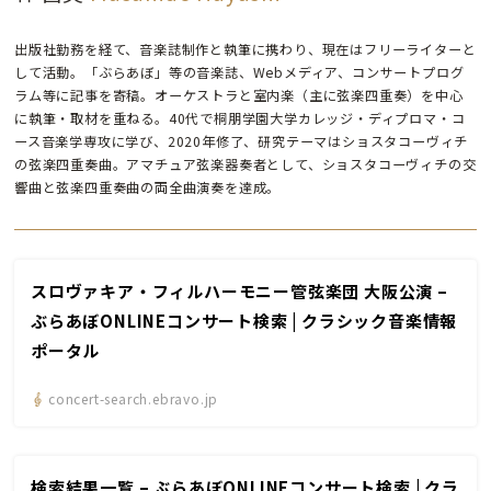
出版社勤務を経て、音楽誌制作と執筆に携わり、現在はフリーライターと
して活動。「ぶらあぼ」等の音楽誌、Webメディア、コンサートプログ
ラム等に記事を寄稿。オーケストラと室内楽（主に弦楽四重奏）を中心
に執筆・取材を重ねる。40代で桐朋学園大学カレッジ・ディプロマ・コ
ース音楽学専攻に学び、2020年修了、研究テーマはショスタコーヴィチ
の弦楽四重奏曲。アマチュア弦楽器奏者として、ショスタコーヴィチの交
響曲と弦楽四重奏曲の両全曲演奏を達成。
スロヴァキア・フィルハーモニー管弦楽団 大阪公演 –
ぶらあぼONLINEコンサート検索 | クラシック音楽情報
ポータル
concert-search.ebravo.jp
検索結果一覧 – ぶらあぼONLINEコンサート検索 | クラ