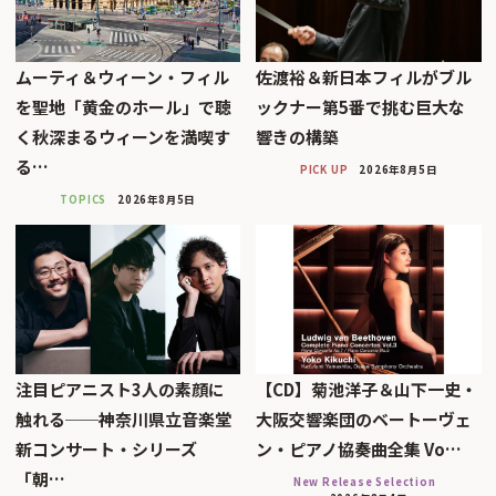
ムーティ＆ウィーン・フィル
佐渡裕＆新日本フィルがブル
を聖地「黄金のホール」で聴
ックナー第5番で挑む巨大な
く秋深まるウィーンを満喫す
響きの構築
る…
PICK UP
2026年8月5日
TOPICS
2026年8月5日
注目ピアニスト3人の素顔に
【CD】菊池洋子＆山下一史・
触れる──神奈川県立音楽堂
大阪交響楽団のベートーヴェ
新コンサート・シリーズ
ン・ピアノ協奏曲全集 Vo…
「朝…
New Release Selection