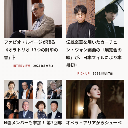
ファビオ・ルイージが語る
伝統楽器を用いたカーチュ
《オラトリオ「7つの封印の
ン・ウォン編曲の「展覧会の
書」》
絵」が、日本フィルにより本
邦初…
INTERVIEW
2026年8月7日
PICK UP
2026年8月7日
N響メンバーも参加！ 第7回那
オペラ・アリアからシューベ