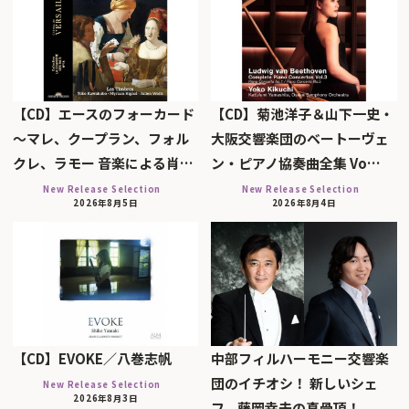
【CD】エースのフォーカード
【CD】菊池洋子＆山下一史・
～マレ、クープラン、フォル
大阪交響楽団のベートーヴェ
クレ、ラモー 音楽による肖…
ン・ピアノ協奏曲全集 Vo…
New Release Selection
New Release Selection
2026年8月5日
2026年8月4日
【CD】EVOKE／八巻志帆
中部フィルハーモニー交響楽
団のイチオシ！ 新しいシェ
New Release Selection
2026年8月3日
フ、藤岡幸夫の真骨頂！