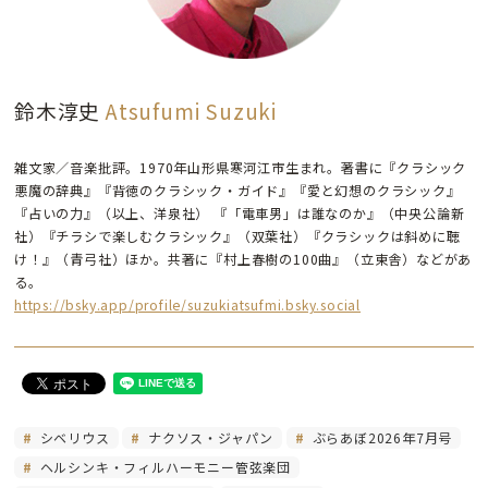
鈴木淳史
Atsufumi Suzuki
雑文家／音楽批評。1970年山形県寒河江市生まれ。著書に『クラシック
悪魔の辞典』『背徳のクラシック・ガイド』『愛と幻想のクラシック』
『占いの力』（以上、洋泉社） 『「電車男」は誰なのか』（中央公論新
社）『チラシで楽しむクラシック』（双葉社）『クラシックは斜めに聴
け！』（青弓社）ほか。共著に『村上春樹の100曲』（立東舎）などがあ
る。
https://bsky.app/profile/suzukiatsufmi.bsky.social
シベリウス
ナクソス・ジャパン
ぶらあぼ2026年7月号
ヘルシンキ・フィルハーモニー管弦楽団