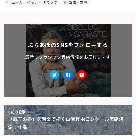
ユッカ＝ペッカ・サラステ
新譜・新刊
ぶらあぼのSNSをフォローする
最新のクラシック音楽情報をお届けします
Twitter
facebook
Youtube
前の記事
「蔵王の冬」を音楽で描く――山響作曲コンクール実施決
定！作品…