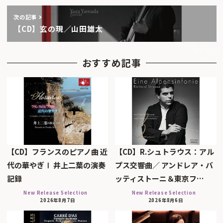
次の記事
【CD】玄の現／山田雄太
おすすめ記事
【CD】フランスのピアノ曲 近
【CD】R.シュトラウス：アル
代の華やぎⅠ 井上二葉の演奏
プス交響曲／ アンドレア・バ
記録
ッティストーニ＆東京フ…
New Release Selection
New Release Selection
2026年8月7日
2026年8月6日