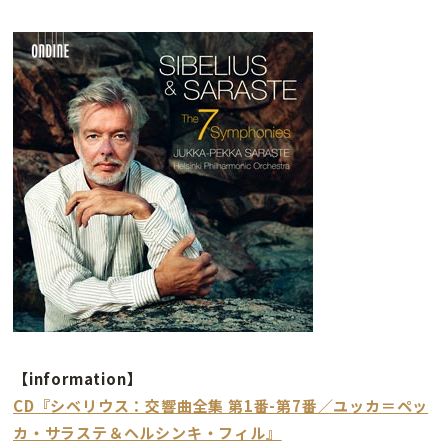
【information】
CD『シベリウス：交響曲全集 第1番-第7番／ユッカ＝ペッ
カ・サラステ＆ヘルシンキ・フィル』