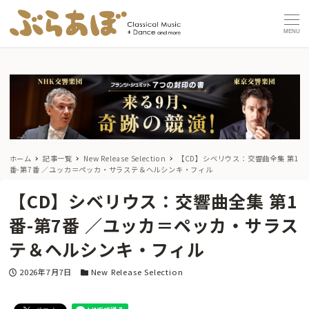
MENU
ホーム
記事一覧
New Release Selection
【CD】シベリウス：交響曲全集 第1
番-第7番 ／ユッカ＝ペッカ・サラステ＆ヘルシンキ・フィル
【CD】シベリウス：交響曲全集 第1
番-第7番 ／ユッカ＝ペッカ・サラス
テ＆ヘルシンキ・フィル
投稿日
カテゴリー
2026年7月7日
New Release Selection