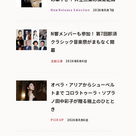
New Release Selection
2026年8月7日
N響メンバーも参加！ 第7回那須
クラシック音楽祭がまもなく開
幕
注目公演
2026年8月6日
オペラ・アリアからシューベル
トまで コロラトゥーラ・ソプラ
ノ田中彩子が贈る極上のひとと
き
PICK UP
2026年8月6日