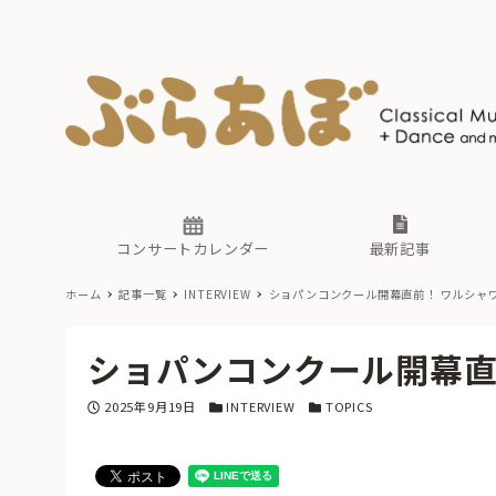
ニュース
ヤマハホ
番組一覧
東京・関
ぶらあぼ
現場のプ
古楽とそ
無料ライ
あ
か
過去の連
コンサートカレンダー
最新記事
ホーム
記事一覧
INTERVIEW
ショパンコンクール開幕直前！ ワルシャ
ニュース
ヤマハホ
番組一覧
東京・関
ぶらあぼ
ショパンコンクール開幕直
現場のプ
古楽とそ
無料ライ
あ
か
投稿日
カテゴリー
カテゴリー
2025年9月19日
INTERVIEW
TOPICS
過去の連