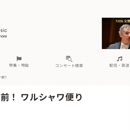
ール
（毎月更新）
東
電子版（無料・月刊）
トピックス
関西
フェスタサマーミューザKAWASAKI 2026
北海道・東北
注目公演
配布場所
インタビュー
中部
定期購読
中国・四国
CD新譜
N響＆東響 《7つ
九州・沖縄
書籍近刊
ロが推す！間違いないオーケストラコンサート
過去の特集
の先と
ブ配信スケジュール
さ
オーケストラの楽屋から
た
な
有料ライブ配信スケジュール
は
ま
や
海の向こうの音楽家
ら
わ
Aからの
載
特集・特設
配信・放送
コンサート検索
ワ便り
ール
（毎月更新）
東
電子版（無料・月刊）
トピックス
関西
フェスタサマーミューザKAWASAKI 2026
北海道・東北
注目公演
配布場所
インタビュー
中部
定期購読
中国・四国
CD新譜
N響＆東響 《7つ
九州・沖縄
書籍近刊
前！ ワルシャワ便り
ロが推す！間違いないオーケストラコンサート
過去の特集
の先と
ブ配信スケジュール
さ
オーケストラの楽屋から
た
な
有料ライブ配信スケジュール
は
ま
や
海の向こうの音楽家
ら
わ
Aからの
載