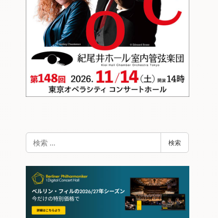
検
検索
索