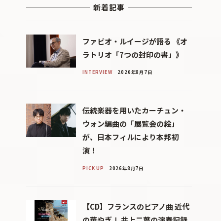
新着記事
ファビオ・ルイージが語る 《オ
ラトリオ「7つの封印の書」》
INTERVIEW
2026年8月7日
伝統楽器を用いたカーチュン・
ウォン編曲の「展覧会の絵」
が、日本フィルにより本邦初
演！
PICK UP
2026年8月7日
【CD】フランスのピアノ曲 近代
の華やぎⅠ 井上二葉の演奏記録