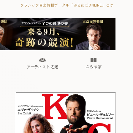
クラシック音楽情報ポータル「ぶらあぼONLINE」とは
の封印の書》
海外公演
FROM編集部
眺望
ぶらあぼブラス！
フォルテピアノ・オデッセイ
アーティスト名鑑
ぶらあぼ
の封印の書》
海外公演
FROM編集部
眺望
ぶらあぼブラス！
フォルテピアノ・オデッセイ