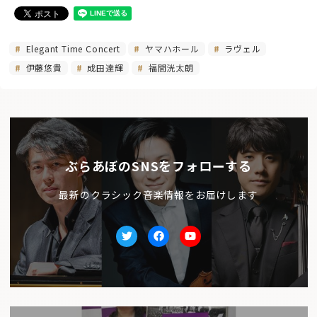
Elegant Time Concert
ヤマハホール
ラヴェル
伊藤悠貴
成田達輝
福間洸太朗
ぶらあぼのSNSをフォローする
最新のクラシック音楽情報をお届けします
Twitter
facebook
Youtube