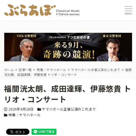
MENU
ホーム
記事一覧
特集：ヤマハホール
ヤマハホール主催公演のこれまで
福間
洸太朗、成田達輝、伊藤悠貴 トリオ・コンサート
福間洸太朗、成田達輝、伊藤悠貴 ト
リオ・コンサート
投稿日
カテゴリー
2025年9月18日
ヤマハホール主催公演のこれまで
カテゴリー
特集：ヤマハホール