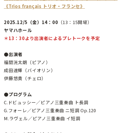
《Trios français トリオ・フランセ》
2025.12/5（金）14：00
（13：15開場）
ヤマハホール
＊
13：30より出演者によるプレトークを予定
●出演者
福間洸太朗（ピアノ）
成田達輝（バイオリン）
伊藤悠貴（チェロ）
●プログラム
C.ドビュッシー／ピアノ三重奏曲 ト長調
G.フォーレ／ピアノ三重奏曲 ニ短調 Op.120
M.ラヴェル／ピアノ三重奏曲 イ短調