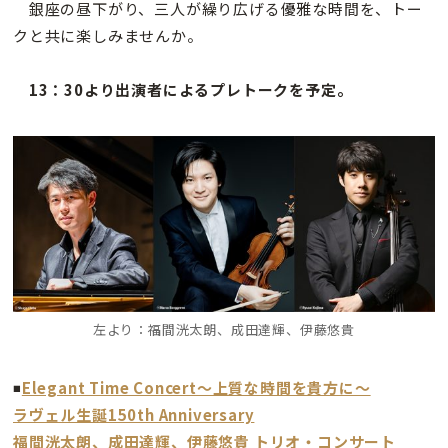
銀座の昼下がり、三人が繰り広げる優雅な時間を、トー
クと共に楽しみませんか。
13：30より出演者によるプレトークを予定。
左より：福間洸太朗、成田達輝、伊藤悠貴
◾️
Elegant Time Concert～上質な時間を貴方に～
ラヴェル生誕150th Anniversary
福間洸太朗、成田達輝、伊藤悠貴 トリオ・コンサート