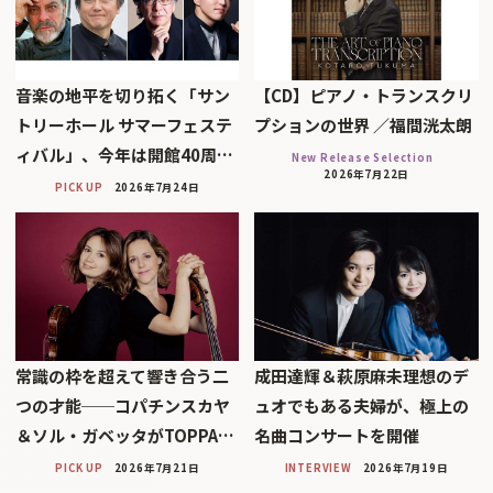
音楽の地平を切り拓く「サン
【CD】ピアノ・トランスクリ
トリーホール サマーフェステ
プションの世界 ／福間洸太朗
ィバル」、今年は開館40周…
New Release Selection
2026年7月22日
PICK UP
2026年7月24日
常識の枠を超えて響き合う二
成田達輝＆萩原麻未理想のデ
つの才能──コパチンスカヤ
ュオでもある夫婦が、極上の
＆ソル・ガベッタがTOPPA…
名曲コンサートを開催
PICK UP
2026年7月21日
INTERVIEW
2026年7月19日