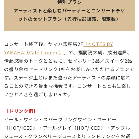
特別プラン
アーティストと楽しむパーティーとコンサートチケ
ットのセットプラン（先行抽選販売、限定数）
コンサート終了後、ヤマハ銀座店2F
「NOTES BY
YAMAHA（Café Lounge）」
で、福間洸太朗、成田達輝、
伊藤悠貴のトークとともに、セイボリー3品／スイーツ2品
の盛り合わせ＋ドリンク1杯をお楽しみいただけるプランで
す。ステージ上とはまた違ったアーティストの素顔に触れ
ることのできる貴重な機会です。コンサートとともに楽し
いひとときを過ごしませんか。
［ドリンク例］
ビール・ワイン・スパークリングワイン・コーヒー
（HOT/ICED）・アールグレイ（HOT/ICED）・アップル
ジュース・クランベリージュースよりワンドリンクをお選