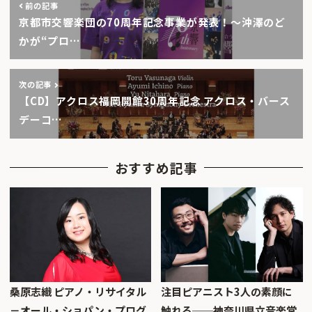
前の記事
京都市交響楽団の70周年記念事業が発表！～沖澤のど
かが“プロ…
次の記事
【CD】アクロス福岡開館30周年記念 アクロス・バース
デーコ…
おすすめ記事
桑原志織 ピアノ・リサイタル
注目ピアニスト3人の素顔に
－オール・ショパン・プログ
触れる──神奈川県立音楽堂