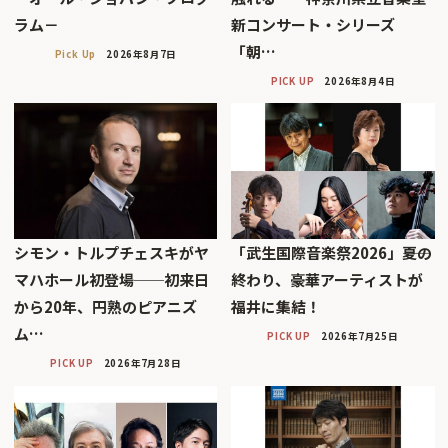
ラム－
新コンサート・シリーズ
「朝…
Pick Up
2026年8月7日
PICK UP
2026年8月4日
シモン・トルプチェスキがヤ
「武生国際音楽祭2026」――夏の
マハホール初登場──初来日
終わり、豪華アーティストが
から20年、円熟のピアニズ
福井に集結！
ム…
PICK UP
2026年7月25日
PICK UP
2026年7月28日