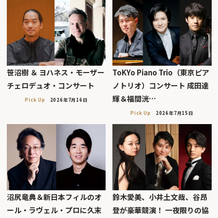
笹沼樹 ＆ ヨハネス・モーザー
ToKYo Piano Trio（東京ピア
チェロデュオ・コンサート
ノトリオ）コンサート 成田達
輝＆福間洸…
Pick Up
2026年7月16日
Pick Up
2026年7月15日
沼尻竜典＆新日本フィルのオ
鈴木愛美、小井土文哉、谷昂
ール・ラヴェル・プロに久末
登が豪華競演！ 一夜限りの協