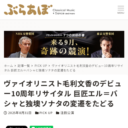
MENU
ホーム
記事一覧
PICK UP
ヴァイオリニスト毛利文香のデビュー10周年リサイ
タル 巨匠エル＝バシャと独墺ソナタの変遷をたどる
ヴァイオリニスト毛利文香のデビュ
ー10周年リサイタル 巨匠エル＝バ
シャと独墺ソナタの変遷をたどる
投稿日
カテゴリー
カテゴリー
2025年8月31日
PICK UP
注目公演