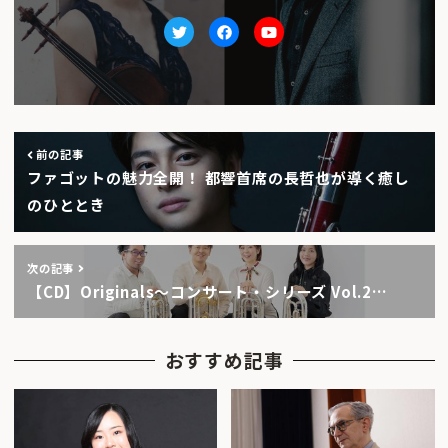
Twitter
facebook
Youtube
前の記事
ファゴットの魅力全開！ 都響首席の長哲也が導く癒し
のひととき
次の記事
【CD】Originals〜コンサート・シリーズ Vol.2…
おすすめ記事