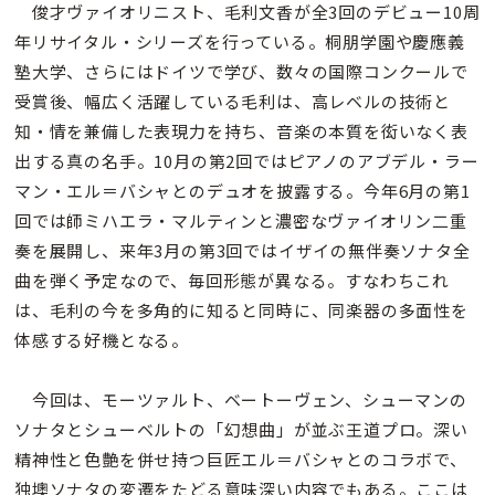
俊才ヴァイオリニスト、毛利文香が全3回のデビュー10周
年リサイタル・シリーズを行っている。桐朋学園や慶應義
塾大学、さらにはドイツで学び、数々の国際コンクールで
受賞後、幅広く活躍している毛利は、高レベルの技術と
知・情を兼備した表現力を持ち、音楽の本質を衒いなく表
出する真の名手。10月の第2回ではピアノのアブデル・ラー
マン・エル＝バシャとのデュオを披露する。今年6月の第1
回では師ミハエラ・マルティンと濃密なヴァイオリン二重
奏を展開し、来年3月の第3回ではイザイの無伴奏ソナタ全
曲を弾く予定なので、毎回形態が異なる。すなわちこれ
は、毛利の今を多角的に知ると同時に、同楽器の多面性を
体感する好機となる。
今回は、モーツァルト、ベートーヴェン、シューマンの
ソナタとシューベルトの「幻想曲」が並ぶ王道プロ。深い
精神性と色艶を併せ持つ巨匠エル＝バシャとのコラボで、
独墺ソナタの変遷をたどる意味深い内容でもある。ここは