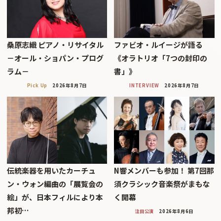
桑原志織 ピアノ・リサイタル
ファビオ・ルイージが語る
－オール・ショパン・プログ
《オラトリオ「7つの封印の
ラム－
書」》
Pick Up
2026年8月7日
INTERVIEW
2026年8月7日
伝統楽器を用いたカーチュ
N響メンバーも参加！ 第7回那
ン・ウォン編曲の「展覧会の
須クラシック音楽祭がまもな
絵」が、日本フィルにより本
く開幕
邦初…
注目公演
2026年8月6日