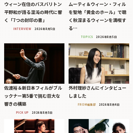
ウィーン在住のバスバリトン
ムーティ＆ウィーン・フィル
平野和が語る混沌の時代に響
を聖地「黄金のホール」で聴
く「7つの封印の書」
く秋深まるウィーンを満喫す
る…
INTERVIEW
2026年8月5日
TOPICS
2026年8月5日
佐渡裕＆新日本フィルがブル
外村理紗さんにインタビュー
ックナー第5番で挑む巨大な
しました
響きの構築
FROM編集部
2026年8月4日
PICK UP
2026年8月5日