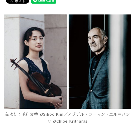
左より：毛利文香 ©Sihoo Kim／アブデル・ラーマン・エル＝バシ
ャ ©Chloe Kritharas