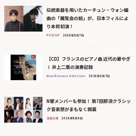
伝統楽器を用いたカーチュン・ウォン編
曲の「展覧会の絵」が、日本フィルによ
り本邦初演！
PICK UP
2026年8月7日
【CD】フランスのピアノ曲 近代の華やぎ
Ⅰ 井上二葉の演奏記録
New Release Selection
2026年8月7日
N響メンバーも参加！ 第7回那須クラシッ
ク音楽祭がまもなく開幕
注目公演
2026年8月6日