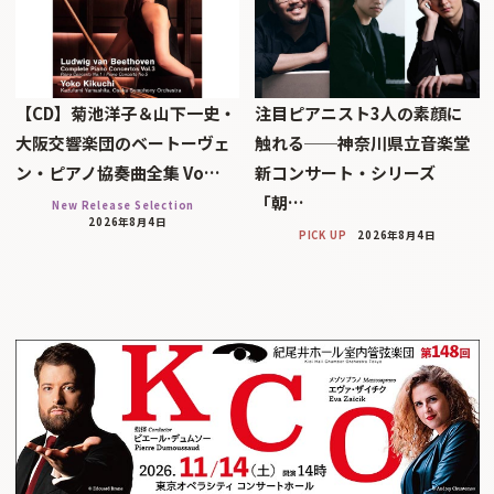
【CD】菊池洋子＆山下一史・
注目ピアニスト3人の素顔に
大阪交響楽団のベートーヴェ
触れる──神奈川県立音楽堂
ン・ピアノ協奏曲全集 Vo…
新コンサート・シリーズ
「朝…
New Release Selection
2026年8月4日
PICK UP
2026年8月4日