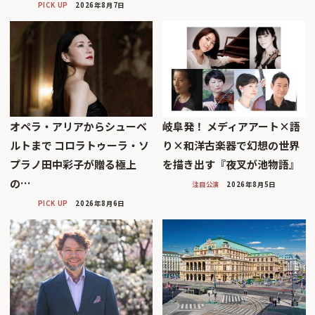
PICK UP
2026年8月7日
オペラ・アリアからシューベ
岐阜発！ メディアアート×語
ルトまで コロラトゥーラ・ソ
り×和洋古楽器で幻想の世界
プラノ田中彩子が贈る極上
を描き出す『夜叉が池物語』
の…
注目公演
2026年8月5日
PICK UP
2026年8月6日