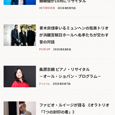
錦織健が10月にリサイタル
INTERVIEW
2026年8月9日
青木尚佳率いるミュンヘンの弦楽トリオ
が浜離宮朝日ホールへ――名手たちが交わす
音の対話
PICK UP
2026年8月8日
桑原志織 ピアノ・リサイタル
－オール・ショパン・プログラム－
Pick Up
2026年8月7日
ファビオ・ルイージが語る 《オラトリオ
「7つの封印の書」》