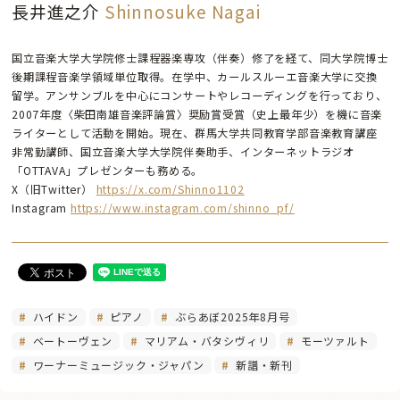
長井進之介
Shinnosuke Nagai
国立音楽大学大学院修士課程器楽専攻（伴奏）修了を経て、同大学院博士
後期課程音楽学領域単位取得。在学中、カールスルーエ音楽大学に交換
留学。アンサンブルを中心にコンサートやレコーディングを行っており、
2007年度〈柴田南雄音楽評論賞〉奨励賞受賞（史上最年少）を機に音楽
ライターとして活動を開始。現在、群馬大学共同教育学部音楽教育講座
非常勤講師、国立音楽大学大学院伴奏助手、インターネットラジオ
「OTTAVA」プレゼンターも務める。
X（旧Twitter）
https://x.com/Shinno1102
Instagram
https://www.instagram.com/shinno_pf/
ハイドン
ピアノ
ぶらあぼ2025年8月号
ベートーヴェン
マリアム・バタシヴィリ
モーツァルト
ワーナーミュージック・ジャパン
新譜・新刊