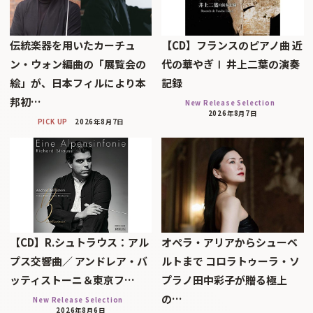
伝統楽器を用いたカーチュ
【CD】フランスのピアノ曲 近
ン・ウォン編曲の「展覧会の
代の華やぎⅠ 井上二葉の演奏
絵」が、日本フィルにより本
記録
邦初…
New Release Selection
2026年8月7日
PICK UP
2026年8月7日
【CD】R.シュトラウス：アル
オペラ・アリアからシューベ
プス交響曲／ アンドレア・バ
ルトまで コロラトゥーラ・ソ
ッティストーニ＆東京フ…
プラノ田中彩子が贈る極上
の…
New Release Selection
2026年8月6日