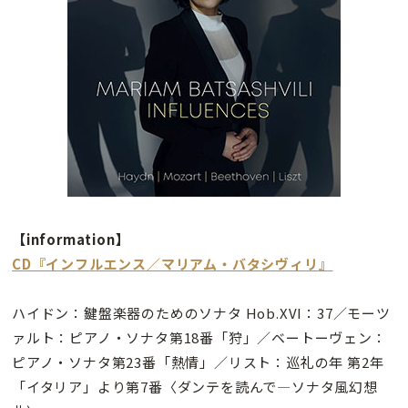
【information】
CD『インフルエンス／マリアム・バタシヴィリ』
ハイドン：鍵盤楽器のためのソナタ Hob.XVI：37／モーツ
ァルト：ピアノ・ソナタ第18番「狩」／ベートーヴェン：
ピアノ・ソナタ第23番「熱情」／リスト：巡礼の年 第2年
「イタリア」より第7番〈ダンテを読んで—ソナタ風幻想