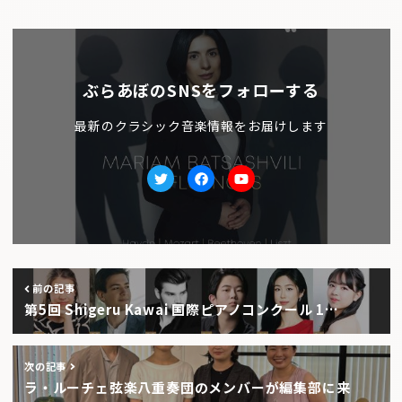
ぶらあぼのSNSをフォローする
最新のクラシック音楽情報をお届けします
Twitter
facebook
Youtube
前の記事
第5回 Shigeru Kawai 国際ピアノコンクール 1…
次の記事
ラ・ルーチェ弦楽八重奏団のメンバーが編集部に来