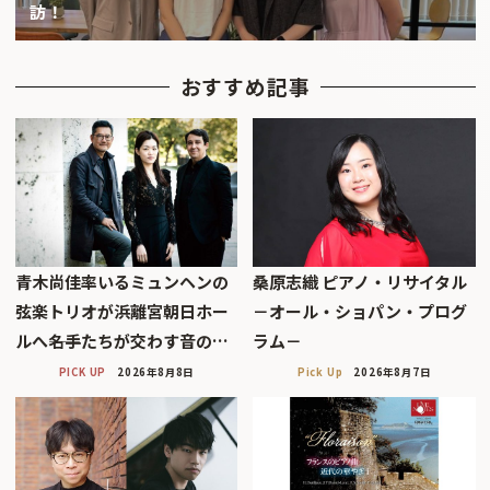
訪！
おすすめ記事
青木尚佳率いるミュンヘンの
桑原志織 ピアノ・リサイタル
弦楽トリオが浜離宮朝日ホー
－オール・ショパン・プログ
ルへ――名手たちが交わす音の…
ラム－
PICK UP
2026年8月8日
Pick Up
2026年8月7日