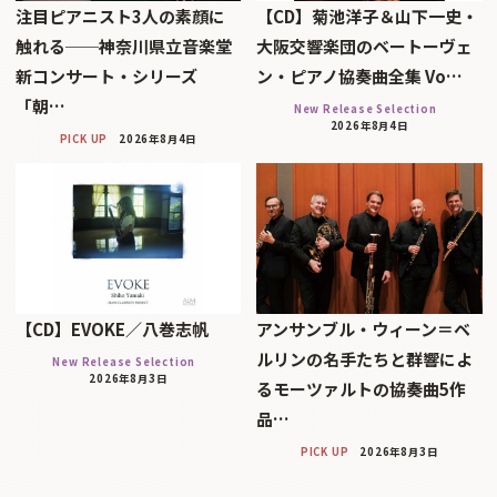
注目ピアニスト3人の素顔に
【CD】菊池洋子＆山下一史・
触れる──神奈川県立音楽堂
大阪交響楽団のベートーヴェ
新コンサート・シリーズ
ン・ピアノ協奏曲全集 Vo…
「朝…
New Release Selection
2026年8月4日
PICK UP
2026年8月4日
【CD】EVOKE／八巻志帆
アンサンブル・ウィーン＝ベ
ルリンの名手たちと群響によ
New Release Selection
2026年8月3日
るモーツァルトの協奏曲5作
品…
PICK UP
2026年8月3日