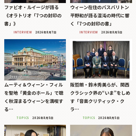
ファビオ・ルイージが語る
ウィーン在住のバスバリトン
《オラトリオ「7つの封印の
平野和が語る混沌の時代に響
書」》
く「7つの封印の書」
INTERVIEW
2026年8月7日
INTERVIEW
2026年8月5日
ムーティ＆ウィーン・フィル
阪哲朗・鈴木秀美らが、関西
を聖地「黄金のホール」で聴
クラシック界の“いま”をしめ
く秋深まるウィーンを満喫す
す「音楽クリティック・ク
る…
ラ…
TOPICS
2026年8月5日
TOPICS
2026年8月5日