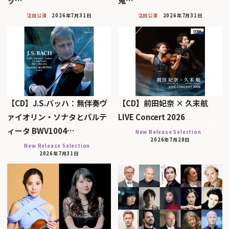
ッ…
鬼…
注目公演
2026年7月31日
注目公演
2026年7月31日
【CD】J.S.バッハ：無伴奏ヴ
【CD】前田妃奈 × 久末航
ァイオリン・ソナタとパルテ
LIVE Concert 2026
ィータ BWV1004…
New Release Selection
2026年7月28日
New Release Selection
2026年7月31日