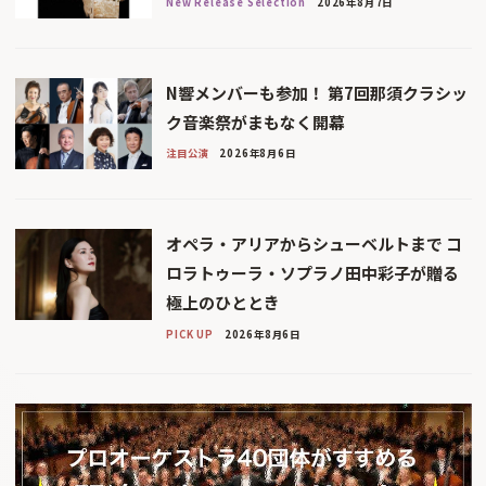
New Release Selection
2026年8月7日
N響メンバーも参加！ 第7回那須クラシッ
ク音楽祭がまもなく開幕
注目公演
2026年8月6日
オペラ・アリアからシューベルトまで コ
ロラトゥーラ・ソプラノ田中彩子が贈る
極上のひととき
PICK UP
2026年8月6日