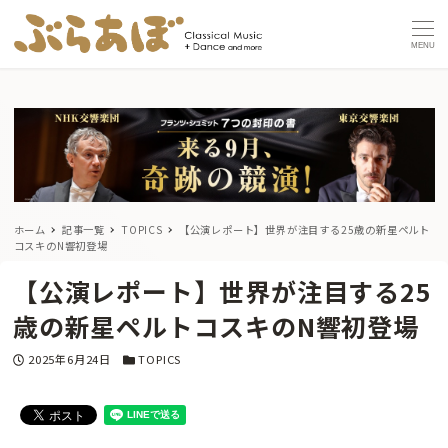
MENU
ホーム
記事一覧
TOPICS
【公演レポート】世界が注目する25歳の新星ペルト
コスキのN響初登場
【公演レポート】世界が注目する25
歳の新星ペルトコスキのN響初登場
投稿日
カテゴリー
2025年6月24日
TOPICS