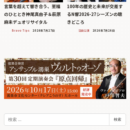
言葉を超えて響き合う、至福
100年の歴史と未来が交差す
のひととき神尾真由子＆萩原
るN響2026-27シーズンの聴
麻未デュオリサイタル
きどころ
Bravo Tips
2026年7月27日
注目公演
2026年7月26日
検
検索
索