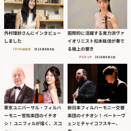
外村理紗さんにインタビュー
国際的に活躍する実力派ヴァ
しました
イオリニスト松本紘佳が奏で
る極上の響き
FROM編集部
2026年8月4日
PICK UP
2026年8月2日
東京ユニバーサル・フィルハ
新日本フィルハーモニー交響
ーモニー管弦楽団のイチオ
楽団のイチオシ！ ベートーヴ
シ！ ユニフィルが描く、スコ
ェンとチャイコフスキー、