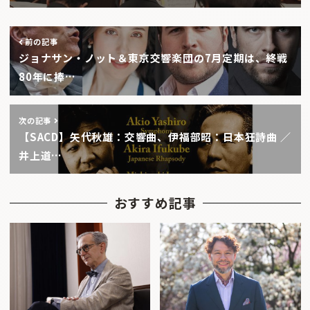
前の記事
ジョナサン・ノット＆東京交響楽団の7月定期は、終戦
80年に捧…
次の記事
【SACD】矢代秋雄：交響曲、伊福部昭：日本狂詩曲 ／
井上道…
おすすめ記事