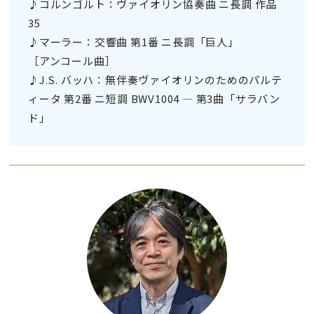
♪コルンゴルト：ヴァイオリン協奏曲 ニ長調 作品
35
♪マーラー：交響曲 第1番 ニ長調「巨人」
［アンコール曲］
♪J.S. バッハ：無伴奏ヴァイオリンのためのパルテ
ィータ 第2番 ニ短調 BWV1004 ― 第3曲「サラバン
ド」