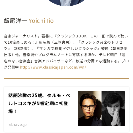
飯尾洋一
Yoichi Iio
音楽ジャーナリスト。著書に『クラシックBOOK この一冊で読んで聴い
て10倍楽しめる！』新装版（三笠書房）、『クラシック音楽のトリセ
ツ』（SB新書）、『マンガで教養 やさしいクラシック』監修（朝日新聞
出版）他。音楽誌やプログラムノートに寄稿するほか、テレビ朝日「題
名のない音楽会」音楽アドバイザーなど、放送の分野でも活動する。ブロ
グ発信中
http://www.classicajapan.com/wn/
話題沸騰の25歳、タルモ・ペ
ルトコスキがN響定期に初登
場！
ebravo.jp