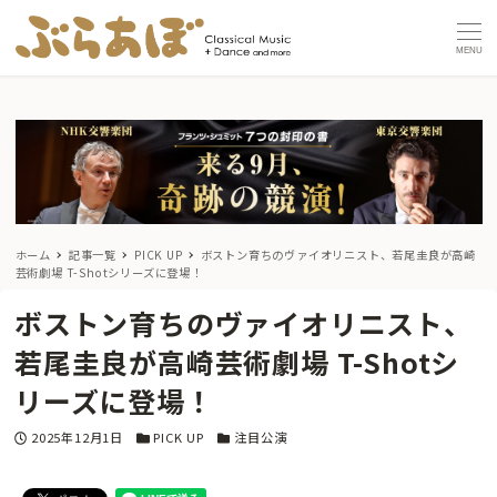
MENU
ホーム
記事一覧
PICK UP
ボストン育ちのヴァイオリニスト、若尾圭良が高崎
芸術劇場 T-Shotシリーズに登場！
ボストン育ちのヴァイオリニスト、
若尾圭良が高崎芸術劇場 T-Shotシ
リーズに登場！
投稿日
カテゴリー
カテゴリー
2025年12月1日
PICK UP
注目公演