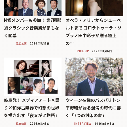
N響メンバーも参加！ 第7回那
オペラ・アリアからシューベ
須クラシック音楽祭がまもな
ルトまで コロラトゥーラ・ソ
く開幕
プラノ田中彩子が贈る極上
の…
注目公演
2026年8月6日
PICK UP
2026年8月6日
岐阜発！ メディアアート×語
ウィーン在住のバスバリトン
り×和洋古楽器で幻想の世界
平野和が語る混沌の時代に響
を描き出す『夜叉が池物語』
く「7つの封印の書」
注目公演
2026年8月5日
INTERVIEW
2026年8月5日