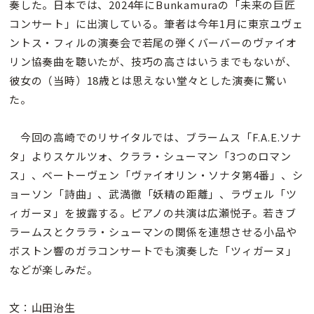
奏した。日本では、2024年にBunkamuraの「未来の巨匠
コンサート」に出演している。筆者は今年1月に東京ユヴェ
ントス・フィルの演奏会で若尾の弾くバーバーのヴァイオ
リン協奏曲を聴いたが、技巧の高さはいうまでもないが、
彼女の（当時）18歳とは思えない堂々とした演奏に驚い
た。
今回の高崎でのリサイタルでは、ブラームス「F.A.E.ソナ
タ」よりスケルツォ、クララ・シューマン「3つのロマン
ス」、ベートーヴェン「ヴァイオリン・ソナタ第4番」、シ
ョーソン「詩曲」、武満徹「妖精の距離」、ラヴェル「ツ
ィガーヌ」を披露する。ピアノの共演は広瀬悦子。若きブ
ラームスとクララ・シューマンの関係を連想させる小品や
ボストン響のガラコンサートでも演奏した「ツィガーヌ」
などが楽しみだ。
文：山田治生