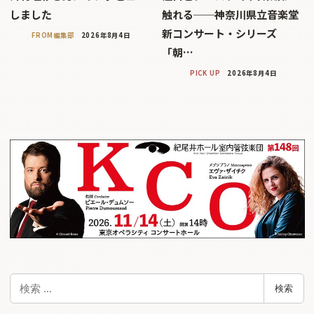
しました
触れる──神奈川県立音楽堂
新コンサート・シリーズ
FROM編集部
2026年8月4日
「朝…
PICK UP
2026年8月4日
検
検索
索