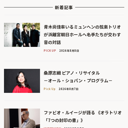
新着記事
青木尚佳率いるミュンヘンの弦楽トリオ
が浜離宮朝日ホールへ――名手たちが交わす
音の対話
PICK UP
2026年8月8日
桑原志織 ピアノ・リサイタル
－オール・ショパン・プログラム－
Pick Up
2026年8月7日
ファビオ・ルイージが語る 《オラトリオ
「7つの封印の書」》