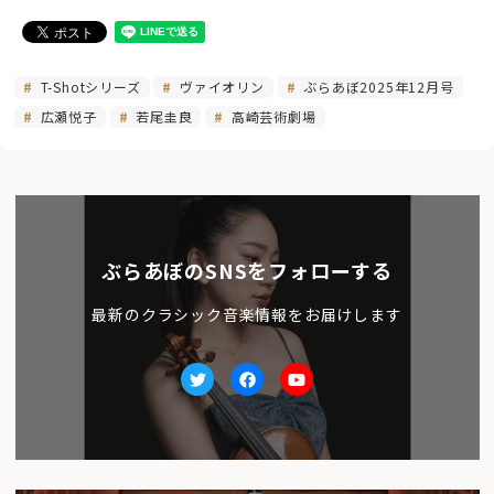
T-Shotシリーズ
ヴァイオリン
ぶらあぼ2025年12月号
広瀬悦子
若尾圭良
高崎芸術劇場
ぶらあぼのSNSをフォローする
最新のクラシック音楽情報をお届けします
Twitter
facebook
Youtube