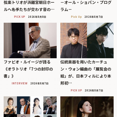
弦楽トリオが浜離宮朝日ホー
－オール・ショパン・プログ
ルへ――名手たちが交わす音の…
ラム－
PICK UP
2026年8月8日
Pick Up
2026年8月7日
ファビオ・ルイージが語る
伝統楽器を用いたカーチュ
《オラトリオ「7つの封印の
ン・ウォン編曲の「展覧会の
書」》
絵」が、日本フィルにより本
邦初…
INTERVIEW
2026年8月7日
PICK UP
2026年8月7日