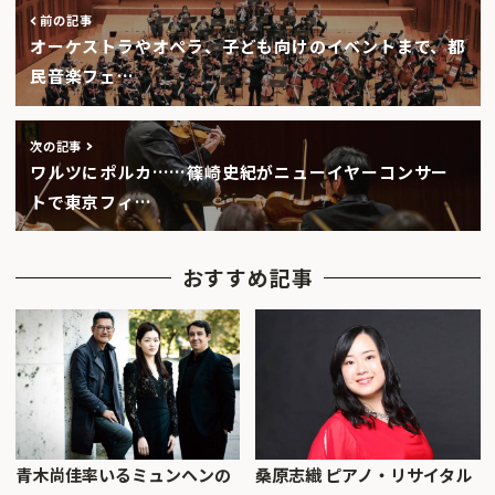
前の記事
オーケストラやオペラ、子ども向けのイベントまで、都
民音楽フェ…
次の記事
ワルツにポルカ……篠崎史紀がニューイヤーコンサー
トで東京フィ…
おすすめ記事
青木尚佳率いるミュンヘンの
桑原志織 ピアノ・リサイタル