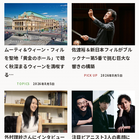
ムーティ＆ウィーン・フィル
佐渡裕＆新日本フィルがブル
を聖地「黄金のホール」で聴
ックナー第5番で挑む巨大な
く秋深まるウィーンを満喫す
響きの構築
る…
PICK UP
2026年8月5日
TOPICS
2026年8月5日
外村理紗さんにインタビュー
注目ピアニスト3人の素顔に