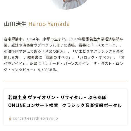
山田治生
Haruo Yamada
音楽評論家。1964年、京都市生まれ。1987年慶應義塾大学経済学部卒
業。雑誌や演奏会のプログラム冊子に寄稿。著書に「トスカニーニ」、
小澤征爾の評伝である「音楽の旅人」、「いまどきのクラシック音楽の
愉しみ方 」、編著書に「戦後のオペラ」、「バロック・オペラ」、「オ
ペラガイド」、訳書に「レナード・バーンスタイン ザ・ラスト・ロン
グ・インタビュー」などがある。
若尾圭良 ヴァイオリン・リサイタル – ぶらあぼ
ONLINEコンサート検索 | クラシック音楽情報ポータル
concert-search.ebravo.jp