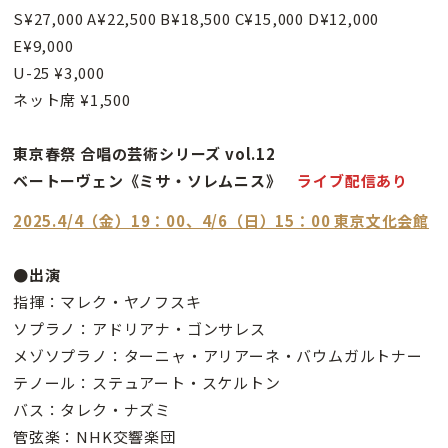
S¥27,000 A¥22,500 B¥18,500 C¥15,000 D¥12,000
E¥9,000
U-25 ¥3,000
ネット席 ¥1,500
東京春祭 合唱の芸術シリーズ vol.12
ベートーヴェン《ミサ・ソレムニス》
ライブ配信あり
2025.4/4（金）19：00、4/6（日）15：00 東京文化会館
●出演
指揮：マレク・ヤノフスキ
ソプラノ：アドリアナ・ゴンサレス
メゾソプラノ：ターニャ・アリアーネ・バウムガルトナー
テノール：ステュアート・スケルトン
バス：タレク・ナズミ
管弦楽：NHK交響楽団