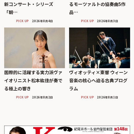
新コンサート・シリーズ
るモーツァルトの協奏曲5作
「朝…
品…
PICK UP
2026年8月4日
PICK UP
2026年8月3日
国際的に活躍する実力派ヴァ
ヴィオッティ×東響 ウィーン
イオリニスト松本紘佳が奏で
音楽の核心へ迫る古典プログ
る極上の響き
ラム
PICK UP
2026年8月2日
PICK UP
2026年8月1日