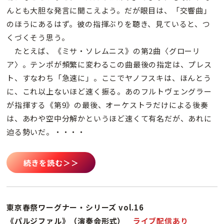
んとも大胆な発言に聞こえよう。だが眼目は、「交響曲」
のほうにあるはず。彼の指揮ぶりを聴き、見ていると、つ
くづくそう思う。
たとえば、《ミサ・ソレムニス》の第2曲〈グローリ
ア〉。テンポが頻繁に変わるこの曲最後の指定は、プレス
ト、すなわち「急速に」。ここでヤノフスキは、ほんとう
に、これ以上ないほど速く振る。あのフルトヴェングラー
が指揮する《第9》の最後、オーケストラだけによる後奏
は、あわや空中分解かというほど速くて有名だが、あれに
迫る勢いだ。・・・・
続きを読む＞＞
東京春祭ワーグナー・シリーズ vol.16
《パルジファル》（演奏会形式）
ライブ配信あり