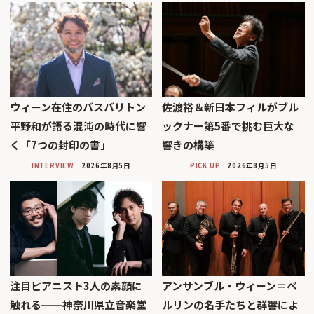
ウィーン在住のバスバリトン
佐渡裕＆新日本フィルがブル
平野和が語る混沌の時代に響
ックナー第5番で挑む巨大な
く「7つの封印の書」
響きの構築
INTERVIEW
2026年8月5日
PICK UP
2026年8月5日
注目ピアニスト3人の素顔に
アンサンブル・ウィーン＝ベ
触れる──神奈川県立音楽堂
ルリンの名手たちと群響によ