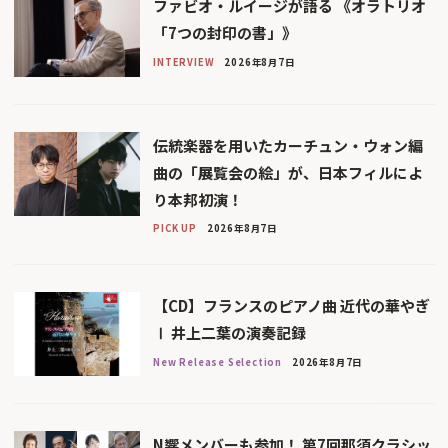
ファビオ・ルイージが語る 《オラトリオ
「7つの封印の書」》
INTERVIEW
2026年8月7日
伝統楽器を用いたカーチュン・ウォン編
曲の「展覧会の絵」が、日本フィルによ
り本邦初演！
PICK UP
2026年8月7日
【CD】フランスのピアノ曲 近代の華やぎ
Ⅰ 井上二葉の演奏記録
New Release Selection
2026年8月7日
N響メンバーも参加！ 第7回那須クラシッ