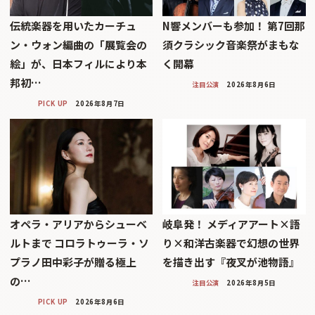
伝統楽器を用いたカーチュ
N響メンバーも参加！ 第7回那
ン・ウォン編曲の「展覧会の
須クラシック音楽祭がまもな
絵」が、日本フィルにより本
く開幕
邦初…
注目公演
2026年8月6日
PICK UP
2026年8月7日
オペラ・アリアからシューベ
岐阜発！ メディアアート×語
ルトまで コロラトゥーラ・ソ
り×和洋古楽器で幻想の世界
プラノ田中彩子が贈る極上
を描き出す『夜叉が池物語』
の…
注目公演
2026年8月5日
PICK UP
2026年8月6日