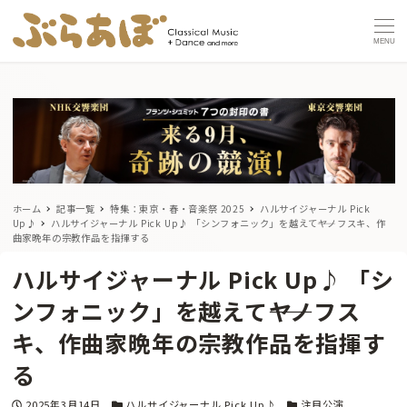
MENU
ホーム
記事一覧
特集：東京・春・音楽祭 2025
ハルサイジャーナル Pick
Up♪
ハルサイジャーナル Pick Up♪ 「シンフォニック」を越えて――ヤノフスキ、作
曲家晩年の宗教作品を指揮する
ハルサイジャーナル Pick Up♪ 「シ
ンフォニック」を越えて――ヤノフス
キ、作曲家晩年の宗教作品を指揮す
る
投稿日
カテゴリー
カテゴリー
2025年3月14日
ハルサイジャーナル Pick Up♪
注目公演