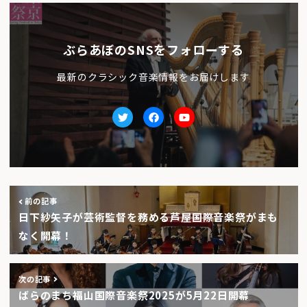
ぶらあぼのSNSをフォローする
最新のクラシック音楽情報をお届けします
Twitter
facebook
Youtube
前の記事
日下紗矢子が芸術監督を務める芦屋国際音楽祭がまも
なく開幕！
次の記事
ばらのまち福山国際音楽祭2025が5月22日開幕